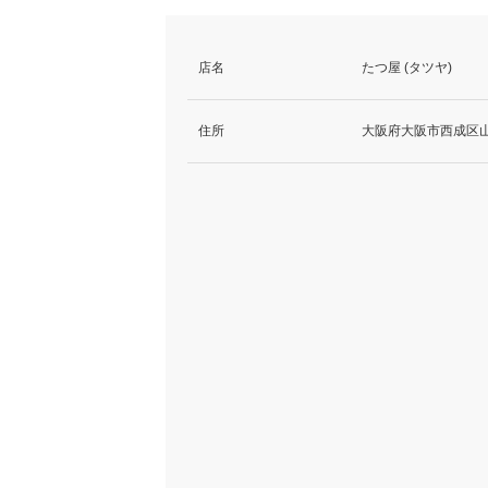
店名
たつ屋 (タツヤ)
住所
大阪府大阪市西成区山王