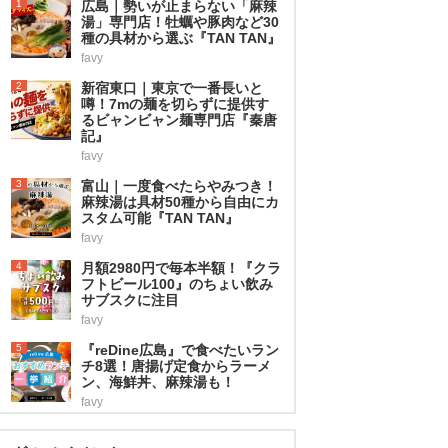
1
広島｜勢いが止まらない「麻辣
湯」専門店！牡蠣や豚肉など30
種の具材から選ぶ『TAN TAN』
favy
2
新宿東口｜東京で一番長いと
噂！7mの麺を切らずに提供す
るビャンビャン麺専門店『秦唐
記』
favy
3
富山｜一度食べたらやみつき！
麻辣湯は具材50種から自由にカ
スタム可能『TAN TAN』
favy
4
月額2980円で毎本半額！『クラ
フトビール100』のちょい飲み
サブスクに注目
favy
5
『reDine広島』で食べたいラン
チ8選！唐揚げ定食からラーメ
ン、海鮮丼、麻辣湯も！
favy