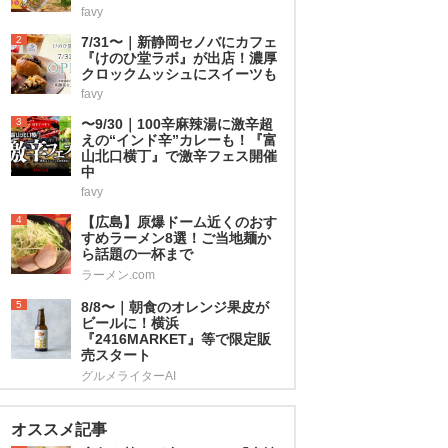
favy
2
7/31〜｜新静岡セノバにカフェ
『けのひ堂ラボ』が出店！濃厚
クロックムッシュにスイーツも
favy
3
〜9/30｜100辛麻辣湯に激辛超
えの“インド辛”カレーも！『富
山北口横丁』で激辛フェス開催
中
favy
4
【広島】原爆ドーム近くのおす
すめラーメン8選！ご当地麺か
ら話題の一杯まで
ラーメン.com
5
8/8〜｜朝食のオレンジ果皮が
ビールに！横浜
『2416MARKET』等で限定販
売スタート
グルメライターAI
オススメ記事