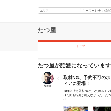
たつ屋
トップ
たつ屋が話題になっています
取材NG、予約不可の
ィアに登場！
加藤慶
10年以上も取材NGだったホルモ
けた間も行列が絶えなかった『たつ
ゆ...