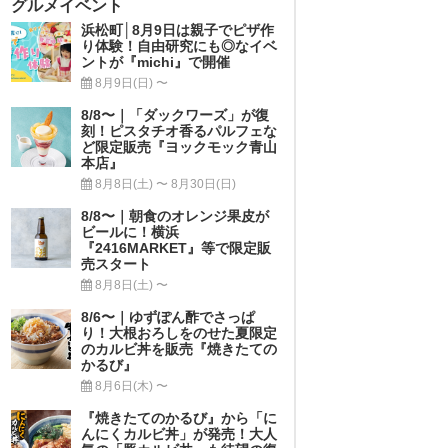
グルメイベント
浜松町│8月9日は親子でピザ作
り体験！自由研究にも◎なイベ
ントが『michi』で開催
8月9日(日) 〜
8/8〜｜「ダックワーズ」が復
刻！ピスタチオ香るパルフェな
ど限定販売『ヨックモック青山
本店』
8月8日(土) 〜 8月30日(日)
8/8〜｜朝食のオレンジ果皮が
ビールに！横浜
『2416MARKET』等で限定販
売スタート
8月8日(土) 〜
8/6〜｜ゆずぽん酢でさっぱ
り！大根おろしをのせた夏限定
のカルビ丼を販売『焼きたての
かるび』
8月6日(木) 〜
『焼きたてのかるび』から「に
んにくカルビ丼」が発売！大人