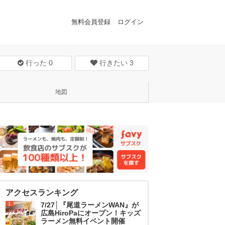
無料会員登録
ログイン
行った
0
行きたい
3
地図
アクセスランキング
1
7/27│『尾道ラーメンWAN』が
広島HiroPaにオープン！キッズ
ラーメン無料イベント開催