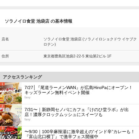
ソラノイロ食堂 池袋店 の基本情報
店名
ソラノイロ食堂 池袋店 (ソラノイロショクドウ イケブク
ロテン)
住所
東京都豊島区池袋2-22-5 東仙第2ビル 1F
アクセスランキング
1
7/27│『尾道ラーメンWAN』が広島HiroPaにオープン！
キッズラーメン無料イベント開催
favy
2
7/31〜｜新静岡セノバにカフェ『けのひ堂ラボ』が出
店！濃厚クロックムッシュにスイーツも
favy
3
〜9/30｜100辛麻辣湯に激辛超えの“インド辛”カレーも！
『富山北口横丁』で激辛フェス開催中