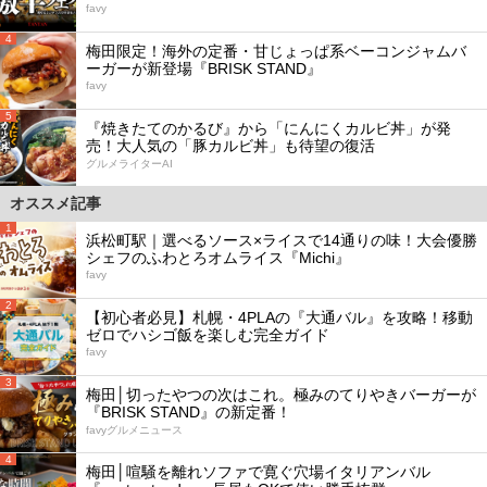
favy
4
梅田限定！海外の定番・甘じょっぱ系ベーコンジャムバ
ーガーが新登場『BRISK STAND』
favy
5
『焼きたてのかるび』から「にんにくカルビ丼」が発
売！大人気の「豚カルビ丼」も待望の復活
グルメライターAI
オススメ記事
1
浜松町駅｜選べるソース×ライスで14通りの味！大会優勝
シェフのふわとろオムライス『Michi』
favy
2
【初心者必見】札幌・4PLAの『大通バル』を攻略！移動
ゼロでハシゴ飯を楽しむ完全ガイド
favy
3
梅田│切ったやつの次はこれ。極みのてりやきバーガーが
『BRISK STAND』の新定番！
favyグルメニュース
4
梅田│喧騒を離れソファで寛ぐ穴場イタリアンバル