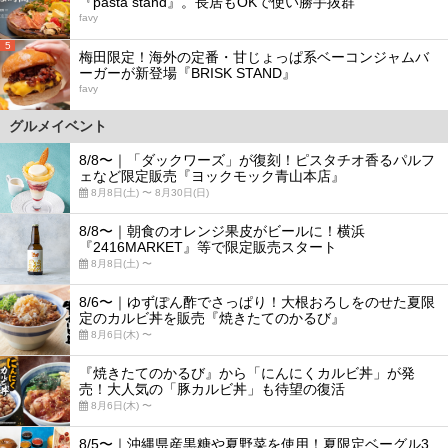
『pasta stand』。長居もOKで使い勝手抜群
favy
5
梅田限定！海外の定番・甘じょっぱ系ベーコンジャムバ
ーガーが新登場『BRISK STAND』
favy
グルメイベント
8/8〜｜「ダックワーズ」が復刻！ピスタチオ香るパルフ
ェなど限定販売『ヨックモック青山本店』
8月8日(土) 〜 8月30日(日)
8/8〜｜朝食のオレンジ果皮がビールに！横浜
『2416MARKET』等で限定販売スタート
8月8日(土) 〜
8/6〜｜ゆずぽん酢でさっぱり！大根おろしをのせた夏限
定のカルビ丼を販売『焼きたてのかるび』
8月6日(木) 〜
『焼きたてのかるび』から「にんにくカルビ丼」が発
売！大人気の「豚カルビ丼」も待望の復活
8月6日(木) 〜
8/5〜｜沖縄県産黒糖や夏野菜を使用！夏限定ベーグル3