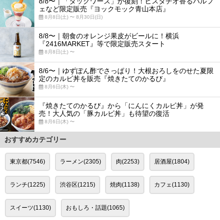
8/8〜｜「ダックワーズ」が復刻！ピスタチオ香るパルフ
ェなど限定販売『ヨックモック青山本店』
8月8日(土) 〜 8月30日(日)
8/8〜｜朝食のオレンジ果皮がビールに！横浜
『2416MARKET』等で限定販売スタート
8月8日(土) 〜
8/6〜｜ゆずぽん酢でさっぱり！大根おろしをのせた夏限
定のカルビ丼を販売『焼きたてのかるび』
8月6日(木) 〜
『焼きたてのかるび』から「にんにくカルビ丼」が発
売！大人気の「豚カルビ丼」も待望の復活
8月6日(木) 〜
おすすめカテゴリー
東京都(7546)
ラーメン(2305)
肉(2253)
居酒屋(1804)
ランチ(1225)
渋谷区(1215)
焼肉(1138)
カフェ(1130)
スイーツ(1130)
おもしろ・話題(1065)