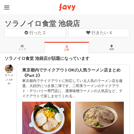
ソラノイロ食堂 池袋店
行った
2
行きたい
4
トップ
地図
記事
ソラノイロ食堂 池袋店が話題になっています
東京都内でテイクアウトOKの人気ラーメン店まとめ
《Part 2》
ラーメ
ン.co
東京都内でテイクアウトに対応している人気のラーメン店を厳
m
選。大好評につき第二弾です。二郎系ラーメンのテイクアウ
ト・デリバリー専門店に、濃厚味噌ラーメンの人気店など、テ
イクアウトで楽しませてくれる...