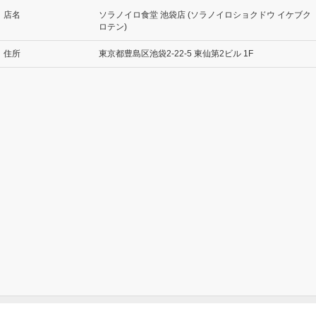
店名
ソラノイロ食堂 池袋店 (ソラノイロショクドウ イケブク
ロテン)
住所
東京都豊島区池袋2-22-5 東仙第2ビル 1F