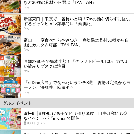
など30種の具材から選ぶ『TAN TAN』
favy
2
新宿東口｜東京で一番長いと噂！7mの麺を切らずに提供
するビャンビャン麺専門店『秦唐記』
favy
3
富山｜一度食べたらやみつき！麻辣湯は具材50種から自
由にカスタム可能『TAN TAN』
favy
4
月額2980円で毎本半額！『クラフトビール100』のちょ
い飲みサブスクに注目
favy
5
『reDine広島』で食べたいランチ8選！唐揚げ定食からラ
ーメン、海鮮丼、麻辣湯も！
favy
グルメイベント
浜松町│8月9日は親子でピザ作り体験！自由研究にも◎
なイベントが『michi』で開催
8月9日(日) 〜