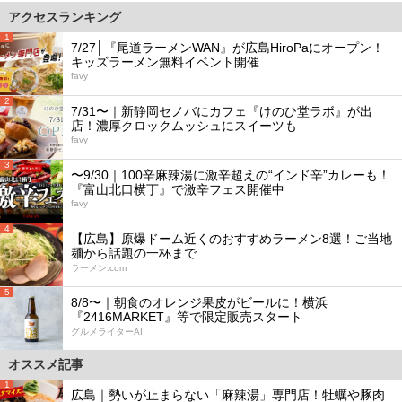
アクセスランキング
1
7/27│『尾道ラーメンWAN』が広島HiroPaにオープン！
キッズラーメン無料イベント開催
favy
2
7/31〜｜新静岡セノバにカフェ『けのひ堂ラボ』が出
店！濃厚クロックムッシュにスイーツも
favy
3
〜9/30｜100辛麻辣湯に激辛超えの“インド辛”カレーも！
『富山北口横丁』で激辛フェス開催中
favy
4
【広島】原爆ドーム近くのおすすめラーメン8選！ご当地
麺から話題の一杯まで
ラーメン.com
5
8/8〜｜朝食のオレンジ果皮がビールに！横浜
『2416MARKET』等で限定販売スタート
グルメライターAI
オススメ記事
1
広島｜勢いが止まらない「麻辣湯」専門店！牡蠣や豚肉