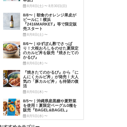
8月8日(土) 〜 8月30日(日)
8/8〜｜朝食のオレンジ果皮が
ビールに！横浜
『2416MARKET』等で限定販
売スタート
8月8日(土) 〜
8/6〜｜ゆずぽん酢でさっぱ
り！大根おろしをのせた夏限定
のカルビ丼を販売『焼きたての
かるび』
8月6日(木) 〜
『焼きたてのかるび』から「に
んにくカルビ丼」が発売！大人
気の「豚カルビ丼」も待望の復
活
8月6日(木) 〜
8/5〜｜沖縄県産黒糖や夏野菜
を使用！夏限定ベーグル3種を
販売『BAGEL&BAGEL』
8月5日(水) 〜
おすすめカテゴリー