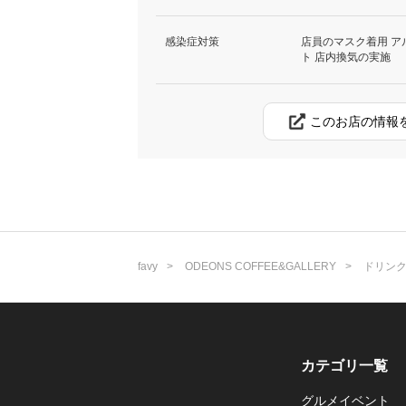
感染症対策
店員のマスク着用 ア
ト 店内換気の実施
このお店の情報
favy
ODEONS COFFEE&GALLERY
ドリン
カテゴリ一覧
グルメイベント