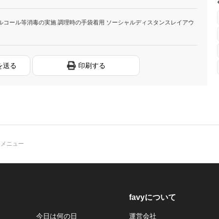
ルコール等消毒の実施 調理時の手袋着用 ソーシャルディスタンスレイアウ
を送る
印刷する
クメニュー
favyについて
今日は何の日
運営会社