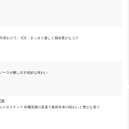
月替わりで。 ICE：すっきり優しく風味豊かなコク
ソースが醸し出す絶妙な味わい
CE
ンルイボスティー 有機茶園の茶葉で素材本来の味わいと豊かな香り