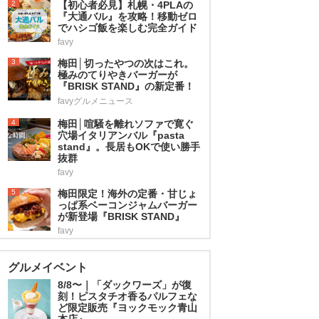
2
【初心者必見】札幌・4PLAの
『大通バル』を攻略！移動ゼロ
でハシゴ飯を楽しむ完全ガイド
favy
3
梅田│切ったやつの次はこれ。
極みのてりやきバーガーが
『BRISK STAND』の新定番！
favyグルメニュース
4
梅田│喧騒を離れソファで寛ぐ
穴場イタリアンバル『pasta
stand』。長居もOKで使い勝手
抜群
favy
5
梅田限定！海外の定番・甘じょ
っぱ系ベーコンジャムバーガー
が新登場『BRISK STAND』
favy
グルメイベント
8/8〜｜「ダックワーズ」が復
刻！ピスタチオ香るパルフェな
ど限定販売『ヨックモック青山
本店』