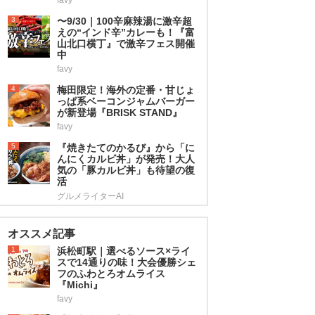
3
〜9/30｜100辛麻辣湯に激辛超
えの“インド辛”カレーも！『富
山北口横丁』で激辛フェス開催
中
favy
4
梅田限定！海外の定番・甘じょ
っぱ系ベーコンジャムバーガー
が新登場『BRISK STAND』
favy
5
『焼きたてのかるび』から「に
んにくカルビ丼」が発売！大人
気の「豚カルビ丼」も待望の復
活
グルメライターAI
オススメ記事
1
浜松町駅｜選べるソース×ライ
スで14通りの味！大会優勝シェ
フのふわとろオムライス
『Michi』
favy