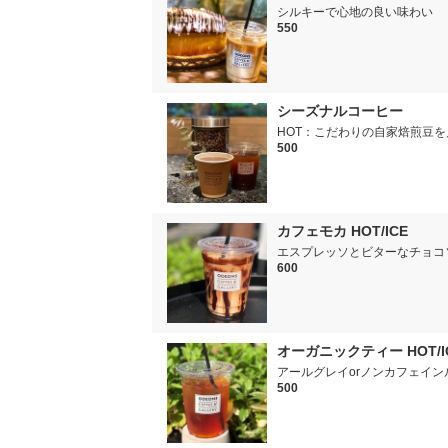
シルキーで心地の良い味わい
550
シーズナルコーヒー
HOT：こだわりの自家焙煎豆を
500
カフェモカ HOT/ICE
エスプレッソとビターなチョコ
600
オーガニックティー HOT/I
アールグレイorノンカフェイ
500