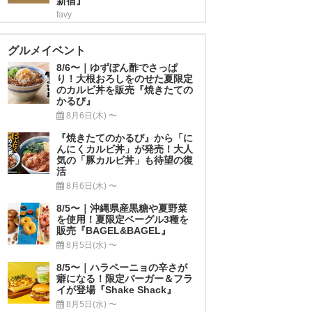
新宿』
favy
グルメイベント
8/6〜｜ゆずぽん酢でさっぱ
り！大根おろしをのせた夏限定
のカルビ丼を販売『焼きたての
かるび』
8月6日(木) 〜
『焼きたてのかるび』から「に
んにくカルビ丼」が発売！大人
気の「豚カルビ丼」も待望の復
活
8月6日(木) 〜
8/5〜｜沖縄県産黒糖や夏野菜
を使用！夏限定ベーグル3種を
販売『BAGEL&BAGEL』
8月5日(水) 〜
8/5〜｜ハラペーニョの辛さが
癖になる！限定バーガー＆フラ
イが登場『Shake Shack』
8月5日(水) 〜