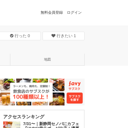
無料会員登録
ログイン
行った
0
行きたい
1
地図
アクセスランキング
1
7/31〜｜新静岡セノバにカフェ