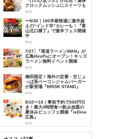
『けのひ堂ラボ』が出店！濃厚
クロックムッシュにスイーツも
favy
2
〜9/30｜100辛麻辣湯に激辛超
えの“インド辛”カレーも！『富
山北口横丁』で激辛フェス開催
中
favy
3
7/27│『尾道ラーメンWAN』が
広島HiroPaにオープン！キッズ
ラーメン無料イベント開催
favy
4
梅田限定！海外の定番・甘じょ
っぱ系ベーコンジャムバーガー
が新登場『BRISK STAND』
favy
5
8/10〜19｜事前予約で500円引
き！最大4時間食べ飲み放題の
夏休みビュッフェ開催『reDine
広島』
favy