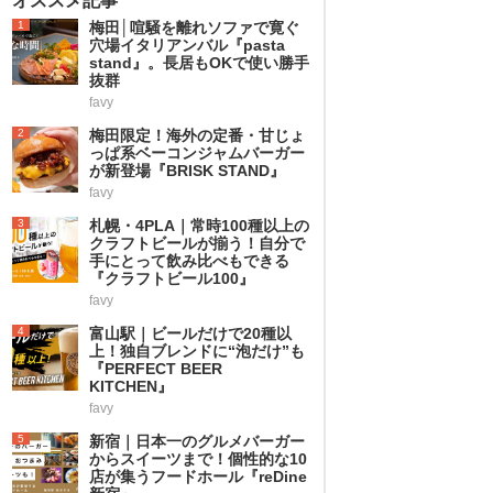
オススメ記事
1
梅田│喧騒を離れソファで寛ぐ
穴場イタリアンバル『pasta
stand』。長居もOKで使い勝手
抜群
favy
2
梅田限定！海外の定番・甘じょ
っぱ系ベーコンジャムバーガー
が新登場『BRISK STAND』
favy
3
札幌・4PLA｜常時100種以上の
クラフトビールが揃う！自分で
手にとって飲み比べもできる
『クラフトビール100』
favy
4
富山駅｜ビールだけで20種以
上！独自ブレンドに“泡だけ”も
『PERFECT BEER
KITCHEN』
favy
5
新宿｜日本一のグルメバーガー
からスイーツまで！個性的な10
店が集うフードホール『reDine