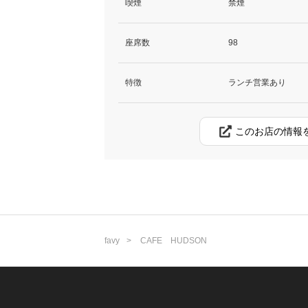
喫煙
禁煙
座席数
98
特徴
ランチ営業あり
このお店の情報
favy
CAFE HUDSON