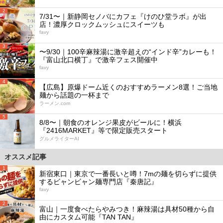
2
7/31〜｜新静岡セノバにカフェ『けのひ堂ラボ』が出
店！濃厚クロックムッシュにスイーツも
favy
3
〜9/30｜100辛麻辣湯に激辛超えの“インド辛”カレーも！
『富山北口横丁』で激辛フェス開催中
favy
4
【広島】原爆ドーム近くのおすすめラーメン8選！ご当地
麺から話題の一杯まで
ラーメン.com
5
8/8〜｜朝食のオレンジ果皮がビールに！横浜
『2416MARKET』等で限定販売スタート
グルメライターAI
オススメ記事
1
新宿東口｜東京で一番長いと噂！7mの麺を切らずに提供
するビャンビャン麺専門店『秦唐記』
favy
2
富山｜一度食べたらやみつき！麻辣湯は具材50種から自
由にカスタム可能『TAN TAN』