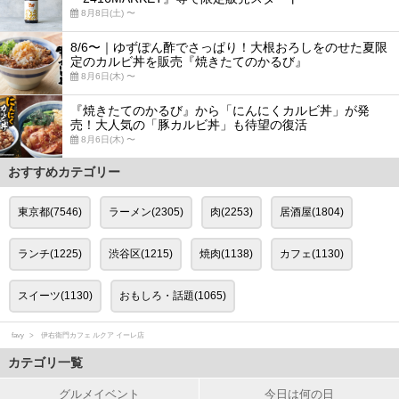
8月8日(土) 〜
8/6〜｜ゆずぽん酢でさっぱり！大根おろしをのせた夏限
定のカルビ丼を販売『焼きたてのかるび』
8月6日(木) 〜
『焼きたてのかるび』から「にんにくカルビ丼」が発
売！大人気の「豚カルビ丼」も待望の復活
8月6日(木) 〜
おすすめカテゴリー
東京都(7546)
ラーメン(2305)
肉(2253)
居酒屋(1804)
ランチ(1225)
渋谷区(1215)
焼肉(1138)
カフェ(1130)
スイーツ(1130)
おもしろ・話題(1065)
favy
伊右衛門カフェ ルクア イーレ店
カテゴリ一覧
グルメイベント
今日は何の日