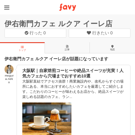
伊右衛門カフェ ルクア イーレ店
行った
0
行きたい
0
記事
地図
トップ
伊右衛門カフェ ルクア イーレ店が話題になっています
大阪駅｜自家焙煎コーヒーや絶品スイーツが充実！人
気カフェから穴場までおすすめ10選
mogur
a.nek
大阪駅直結でアクセス抜群！商業施設内や、改札からすぐの場
o
所にある、本当におすすめしたいカフェを厳選してご紹介しま
す。こだわりのコーヒーが味わえるお店から、絶品スイーツが
楽しめる話題のカフェ、ラン...