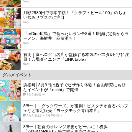
favy
3
月額2980円で毎本半額！『クラフトビール100』のちょ
い飲みサブスクに注目
favy
4
『reDine広島』で食べたいランチ8選！唐揚げ定食からラ
ーメン、海鮮丼、麻辣湯も！
favy
5
有明｜食べログ百名店が監修する本気のパスタ&ピザに注
目！穴場ダイニング『LINK table』
favy
グルメイベント
浜松町│8月9日は親子でピザ作り体験！自由研究にも◎
なイベントが『michi』で開催
8月9日(日) 〜
8/8〜｜「ダックワーズ」が復刻！ピスタチオ香るパルフ
ェなど限定販売『ヨックモック青山本店』
8月8日(土) 〜 8月30日(日)
8/8〜｜朝食のオレンジ果皮がビールに！横浜
『2416MARKET』等で限定販売スタート