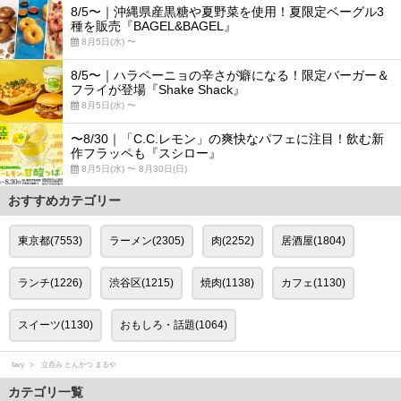
8/5〜｜沖縄県産黒糖や夏野菜を使用！夏限定ベーグル3
種を販売『BAGEL&BAGEL』
8月5日(水) 〜
8/5〜｜ハラペーニョの辛さが癖になる！限定バーガー＆
フライが登場『Shake Shack』
8月5日(水) 〜
〜8/30｜「C.C.レモン」の爽快なパフェに注目！飲む新
作フラッペも『スシロー』
8月5日(水) 〜 8月30日(日)
おすすめカテゴリー
東京都(7553)
ラーメン(2305)
肉(2252)
居酒屋(1804)
ランチ(1226)
渋谷区(1215)
焼肉(1138)
カフェ(1130)
スイーツ(1130)
おもしろ・話題(1064)
favy
立呑み とんかつ まるや
カテゴリ一覧