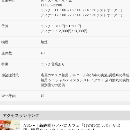
営業時間
月・火・水・木・金
11:00〜23:00
ランチ 11：00～15：00（14：30ラストオーダー）
ディナー17：00～23：00（22：30ラストオーダー）
予算
ランチ：
700円〜1,500円
ディナー：
2,000円〜3,000円
喫煙
禁煙
座席数
40
特徴
ランチ営業あり
感染症対策
店員のマスク着用 アルコール等消毒の実施 調理時の手袋
着用 ソーシャルディスタンスレイアウト 店内換気の実施
個別皿での提供
Web予約
可
アクセスランキング
1
7/31〜｜新静岡セノバにカフェ『けのひ堂ラボ』が出
店！濃厚クロックムッシュにスイーツも