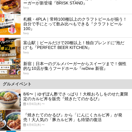
ーガーが新登場『BRISK STAND』
favy
3
札幌・4PLA｜常時100種以上のクラフトビールが揃う！
自分で手にとって飲み比べもできる『クラフトビール
100』
favy
4
富山駅｜ビールだけで20種以上！独自ブレンドに“泡だ
け”も『PERFECT BEER KITCHEN』
favy
5
新宿｜日本一のグルメバーガーからスイーツまで！個性
的な10店が集うフードホール『reDine 新宿』
favy
グルメイベント
8/6〜｜ゆずぽん酢でさっぱり！大根おろしをのせた夏限
定のカルビ丼を販売『焼きたてのかるび』
8月6日(木) 〜
『焼きたてのかるび』から「にんにくカルビ丼」が発
売！大人気の「豚カルビ丼」も待望の復活
8月6日(木) 〜