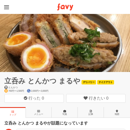
立呑み とんかつ まるや
デリバリー
テイクアウト
とんかつ
700円〜1,500円
2,000円〜3,000円
行った
0
行きたい
0
メニュー
写真
記事
地図
トップ
立呑み とんかつ まるやが話題になっています