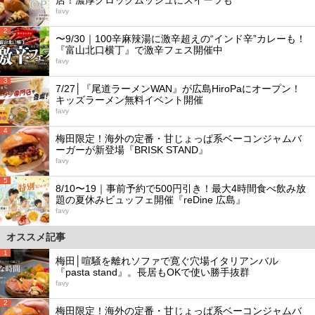
favy
2
〜9/30｜100辛麻辣湯に激辛超えの“インド辛”カレーも！
『富山北口横丁』で激辛フェス開催中
favy
3
7/27│『尾道ラーメンWAN』が広島HiroPaにオープン！
キッズラーメン無料イベント開催
favy
4
梅田限定！海外の定番・甘じょっぱ系ベーコンジャムバ
ーガーが新登場『BRISK STAND』
favy
5
8/10〜19｜事前予約で500円引き！最大4時間食べ飲み放
題の夏休みビュッフェ開催『reDine 広島』
favy
オススメ記事
1
梅田│喧騒を離れソファで寛ぐ穴場イタリアンバル
『pasta stand』。長居もOKで使い勝手抜群
favy
2
梅田限定！海外の定番・甘じょっぱ系ベーコンジャムバ