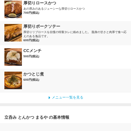
厚切りロースかつ
あの厚みのあるジューシーな厚切りロースかつ
700円(税込)
厚切りポークソテー
厚切りリブロースを自慢の特製タレに絡めました。 脂身の甘さと肉厚で食べ応
えのある逸品です。
600円(税込)
CCメンチ
500円(税込)
かつとじ煮
600円(税込)
メニュー一覧を見る
立呑み とんかつ まるや の基本情報