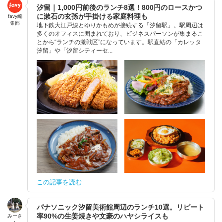
汐留｜1,000円前後のランチ8選！800円のロースかつ
に漱石の玄孫が手掛ける家庭料理も
favy編
集部
地下鉄大江戸線とゆりかもめが接続する「汐留駅」。駅周辺は
多くのオフィスに囲まれており、ビジネスパーソンが集まるこ
とから“ランチの激戦区”になっています。駅直結の「カレッタ
汐留」や「汐留シティーセ...
この記事を読む
パナソニック汐留美術館周辺のランチ10選。リピート
率90%の生姜焼きや文豪のハヤシライスも
みーさ