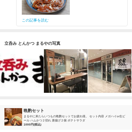
この記事を読む
立呑み とんかつ まるやの写真
晩酌セット
まるやに来たらいつもの晩酌セットでお疲れ様。 セット内容 メガハイor生ビ
ール ハムかつ２切れ 唐揚げ２個 ポテトサラダ
1000円(税込)