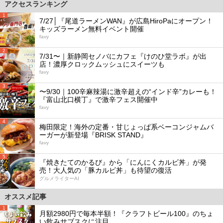
アクセスランキング
1
7/27│『尾道ラーメンWAN』が広島HiroPaにオープン！
キッズラーメン無料イベント開催
favy
2
7/31〜｜新静岡セノバにカフェ『けのひ堂ラボ』が出
店！濃厚クロックムッシュにスイーツも
favy
3
〜9/30｜100辛麻辣湯に激辛超えの“インド辛”カレーも！
『富山北口横丁』で激辛フェス開催中
favy
4
梅田限定！海外の定番・甘じょっぱ系ベーコンジャムバ
ーガーが新登場『BRISK STAND』
favy
5
『焼きたてのかるび』から「にんにくカルビ丼」が発
売！大人気の「豚カルビ丼」も待望の復活
グルメライターAI
オススメ記事
1
月額2980円で毎本半額！『クラフトビール100』のちょ
い飲みサブスクに注目