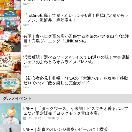
favy
2
『reDine広島』で食べたいランチ8選！唐揚げ定食からラ
ーメン、海鮮丼、麻辣湯も！
favy
3
有明｜食べログ百名店が監修する本気のパスタ&ピザに注
目！穴場ダイニング『LINK table』
favy
4
浜松町駅｜選べるソース×ライスで14通りの味！大会優勝
シェフのふわとろオムライス『Michi』
favy
5
【初心者必見】札幌・4PLAの『大通バル』を攻略！移動
ゼロでハシゴ飯を楽しむ完全ガイド
favy
グルメイベント
8/8〜｜「ダックワーズ」が復刻！ピスタチオ香るパルフ
ェなど限定販売『ヨックモック青山本店』
8月8日(土) 〜 8月30日(日)
8/8〜｜朝食のオレンジ果皮がビールに！横浜