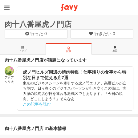
肉十八番屋虎ノ門店
行った
0
行きたい
0
トップ
地図
記事
肉十八番屋虎ノ門店が話題になっています
虎ノ門ヒルズ周辺の焼肉特集！仕事帰りの食事から特
別な日まで使える店7選
アクア
ソリ太
東京のビジネスシーンを牽引する虎ノ門エリア。高層ビルが立
ち並び、日々多くのビジネスパーソンが行き交うこの街は、実
力派の焼肉店が軒を連ねる激戦区でもあります。「今日の焼
肉、どこにしよう？」そんなあ...
この記事を読む
肉十八番屋虎ノ門店 の基本情報