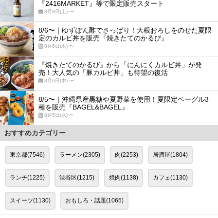
『2416MARKET』等で限定販売スタート
8月8日(土) 〜
8/6〜｜ゆずぽん酢でさっぱり！大根おろしをのせた夏限
定のカルビ丼を販売『焼きたてのかるび』
8月6日(木) 〜
『焼きたてのかるび』から「にんにくカルビ丼」が発
売！大人気の「豚カルビ丼」も待望の復活
8月6日(木) 〜
8/5〜｜沖縄県産黒糖や夏野菜を使用！夏限定ベーグル3
種を販売『BAGEL&BAGEL』
8月5日(水) 〜
おすすめカテゴリー
東京都(7546)
ラーメン(2305)
肉(2253)
居酒屋(1804)
ランチ(1225)
渋谷区(1215)
焼肉(1138)
カフェ(1130)
スイーツ(1130)
おもしろ・話題(1065)