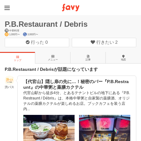
P.B.Restaurant / Debris
中華料理
1,000円〜
3,000円〜
行った
0
行きたい
2
メニュー
記事
地図
トップ
P.B.Restaurant / Debrisが話題になっています
【代官山】隠し扉の先に…！秘密のバー『P.B.Restra
unt』の中華粥と薬膳カクテル
渋パス
代官山駅から徒歩4分、とあるテナントビルの地下にある『P.B.
Restraunt / Débris』は、本格中華粥と自家製の薬膳酒、オリジ
ナルの薬膳カクテルが楽しめるお店。ブックカフェを装う店
内...