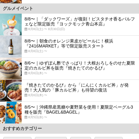
グルメイベント
8/8〜｜「ダックワーズ」が復刻！ピスタチオ香るパルフ
ェなど限定販売『ヨックモック青山本店』
8月8日(土) 〜 8月30日(日)
8/8〜｜朝食のオレンジ果皮がビールに！横浜
『2416MARKET』等で限定販売スタート
8月8日(土) 〜
8/6〜｜ゆずぽん酢でさっぱり！大根おろしをのせた夏限
定のカルビ丼を販売『焼きたてのかるび』
8月6日(木) 〜
『焼きたてのかるび』から「にんにくカルビ丼」が発
売！大人気の「豚カルビ丼」も待望の復活
8月6日(木) 〜
8/5〜｜沖縄県産黒糖や夏野菜を使用！夏限定ベーグル3
種を販売『BAGEL&BAGEL』
8月5日(水) 〜
おすすめカテゴリー