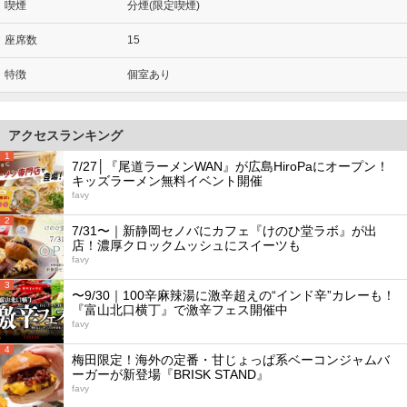
喫煙
分煙(限定喫煙)
座席数
15
特徴
個室あり
アクセスランキング
1
7/27│『尾道ラーメンWAN』が広島HiroPaにオープン！
キッズラーメン無料イベント開催
favy
2
7/31〜｜新静岡セノバにカフェ『けのひ堂ラボ』が出
店！濃厚クロックムッシュにスイーツも
favy
3
〜9/30｜100辛麻辣湯に激辛超えの“インド辛”カレーも！
『富山北口横丁』で激辛フェス開催中
favy
4
梅田限定！海外の定番・甘じょっぱ系ベーコンジャムバ
ーガーが新登場『BRISK STAND』
favy