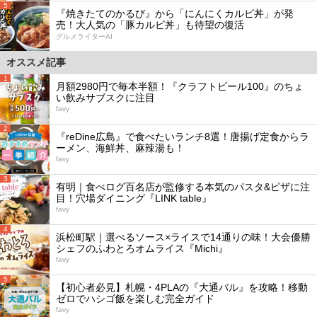
5
『焼きたてのかるび』から「にんにくカルビ丼」が発
売！大人気の「豚カルビ丼」も待望の復活
グルメライターAI
オススメ記事
1
月額2980円で毎本半額！『クラフトビール100』のちょ
い飲みサブスクに注目
favy
2
『reDine広島』で食べたいランチ8選！唐揚げ定食からラ
ーメン、海鮮丼、麻辣湯も！
favy
3
有明｜食べログ百名店が監修する本気のパスタ&ピザに注
目！穴場ダイニング『LINK table』
favy
4
浜松町駅｜選べるソース×ライスで14通りの味！大会優勝
シェフのふわとろオムライス『Michi』
favy
5
【初心者必見】札幌・4PLAの『大通バル』を攻略！移動
ゼロでハシゴ飯を楽しむ完全ガイド
favy