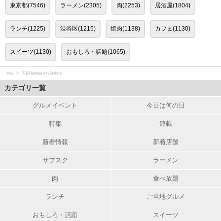
東京都(7546)
ラーメン(2305)
肉(2253)
居酒屋(1804)
ランチ(1225)
渋谷区(1215)
焼肉(1138)
カフェ(1130)
スイーツ(1130)
おもしろ・話題(1065)
favy
P.B.Restaurant / Debris
カテゴリ一覧
グルメイベント
今日は何の日
特集
連載
新着情報
新着店舗
サブスク
ラーメン
肉
食べ放題
ランチ
ご当地グルメ
おもしろ・話題
スイーツ