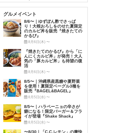
グルメイベント
8/6〜｜ゆずぽん酢でさっぱ
り！大根おろしをのせた夏限定
のカルビ丼を販売『焼きたての
かるび』
8月6日(木) 〜
『焼きたてのかるび』から「に
んにくカルビ丼」が発売！大人
気の「豚カルビ丼」も待望の復
活
8月6日(木) 〜
8/5〜｜沖縄県産黒糖や夏野菜
を使用！夏限定ベーグル3種を
販売『BAGEL&BAGEL』
8月5日(水) 〜
8/5〜｜ハラペーニョの辛さが
癖になる！限定バーガー＆フラ
イが登場『Shake Shack』
8月5日(水) 〜
〜8/30｜「C.C.レモン」の爽快