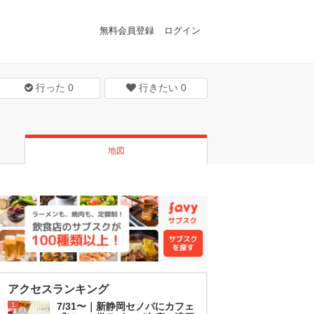
無料会員登録
ログイン
行った
0
行きたい
0
地図
アクセスランキング
1
7/31〜｜新静岡セノバにカフェ