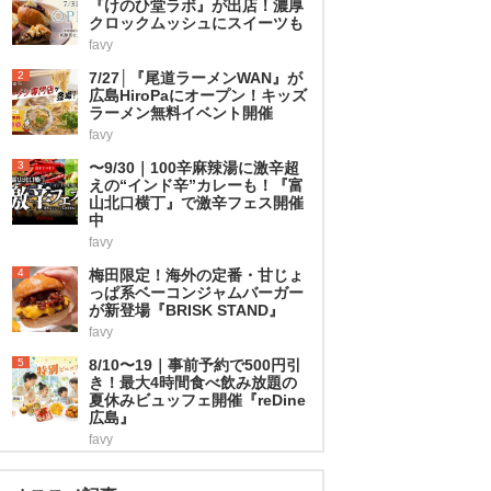
『けのひ堂ラボ』が出店！濃厚
クロックムッシュにスイーツも
favy
2
7/27│『尾道ラーメンWAN』が
広島HiroPaにオープン！キッズ
ラーメン無料イベント開催
favy
3
〜9/30｜100辛麻辣湯に激辛超
えの“インド辛”カレーも！『富
山北口横丁』で激辛フェス開催
中
favy
4
梅田限定！海外の定番・甘じょ
っぱ系ベーコンジャムバーガー
が新登場『BRISK STAND』
favy
5
8/10〜19｜事前予約で500円引
き！最大4時間食べ飲み放題の
夏休みビュッフェ開催『reDine
広島』
favy