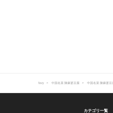
favy
中国名菜 陳麻婆豆腐
中国名菜 陳麻婆豆
カテゴリ一覧