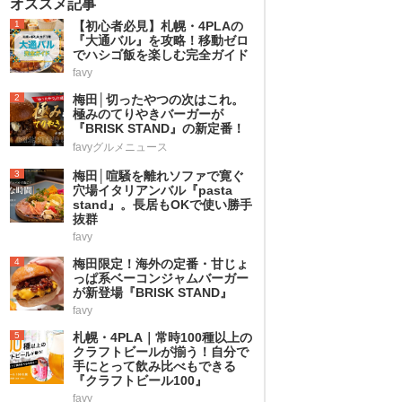
オススメ記事
1
【初心者必見】札幌・4PLAの
『大通バル』を攻略！移動ゼロ
でハシゴ飯を楽しむ完全ガイド
favy
2
梅田│切ったやつの次はこれ。
極みのてりやきバーガーが
『BRISK STAND』の新定番！
favyグルメニュース
3
梅田│喧騒を離れソファで寛ぐ
穴場イタリアンバル『pasta
stand』。長居もOKで使い勝手
抜群
favy
4
梅田限定！海外の定番・甘じょ
っぱ系ベーコンジャムバーガー
が新登場『BRISK STAND』
favy
5
札幌・4PLA｜常時100種以上の
クラフトビールが揃う！自分で
手にとって飲み比べもできる
『クラフトビール100』
favy