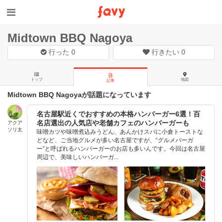
Midtown BBQ Nagoya
行った
0
行きたい
0
トップ
地図
記事
Midtown BBQ Nagoyaが話題になっています
名古屋駅近くでおすすめの本格ハンバーガー6選！百
名店選出の人気店や老舗カフェのハンバーガーも
アクア
ソリ太
味噌カツや味噌煮込みうどん、あんかけスパに小倉トーストな
どなど、ご当地グルメが多い名古屋ですが、“グルメバーガ
ー”と呼ばれるハンバーガーのお店も多いんです。今回は名古屋
周辺で、美味しいハンバーガ...