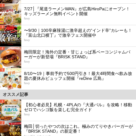
2
7/27│『尾道ラーメンWAN』が広島HiroPaにオープン！
キッズラーメン無料イベント開催
favy
3
〜9/30｜100辛麻辣湯に激辛超えの“インド辛”カレーも！
『富山北口横丁』で激辛フェス開催中
favy
4
梅田限定！海外の定番・甘じょっぱ系ベーコンジャムバ
ーガーが新登場『BRISK STAND』
favy
5
8/10〜19｜事前予約で500円引き！最大4時間食べ飲み放
題の夏休みビュッフェ開催『reDine 広島』
favy
オススメ記事
1
【初心者必見】札幌・4PLAの『大通バル』を攻略！移動
ゼロでハシゴ飯を楽しむ完全ガイド
favy
2
梅田│切ったやつの次はこれ。極みのてりやきバーガーが
『BRISK STAND』の新定番！