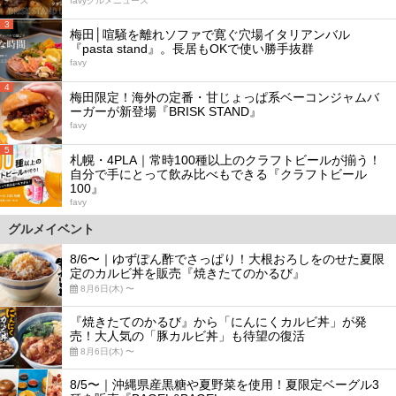
favyグルメニュース
3
梅田│喧騒を離れソファで寛ぐ穴場イタリアンバル
『pasta stand』。長居もOKで使い勝手抜群
favy
4
梅田限定！海外の定番・甘じょっぱ系ベーコンジャムバ
ーガーが新登場『BRISK STAND』
favy
5
札幌・4PLA｜常時100種以上のクラフトビールが揃う！
自分で手にとって飲み比べもできる『クラフトビール
100』
favy
グルメイベント
8/6〜｜ゆずぽん酢でさっぱり！大根おろしをのせた夏限
定のカルビ丼を販売『焼きたてのかるび』
8月6日(木) 〜
『焼きたてのかるび』から「にんにくカルビ丼」が発
売！大人気の「豚カルビ丼」も待望の復活
8月6日(木) 〜
8/5〜｜沖縄県産黒糖や夏野菜を使用！夏限定ベーグル3