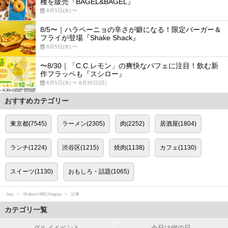
種を販売『BAGEL&BAGEL』
8月5日(水) 〜
8/5〜｜ハラペーニョの辛さが癖になる！限定バーガー＆
フライが登場『Shake Shack』
8月5日(水) 〜
〜8/30｜「C.C.レモン」の爽快なパフェに注目！飲む新
作フラッペも『スシロー』
8月5日(水) 〜 8月30日(日)
おすすめカテゴリー
東京都(7545)
ラーメン(2305)
肉(2252)
居酒屋(1804)
ランチ(1224)
渋谷区(1215)
焼肉(1138)
カフェ(1130)
スイーツ(1130)
おもしろ・話題(1065)
favy
Midtown BBQ Nagoya
記事
カテゴリ一覧
グルメイベント
今日は何の日