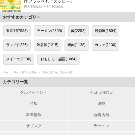
作フラッペも『スシロー』
8月5日(水) 〜 8月30日(日)
おすすめカテゴリー
東京都(7553)
ラーメン(2305)
肉(2252)
居酒屋(1804)
ランチ(1226)
渋谷区(1215)
焼肉(1138)
カフェ(1130)
スイーツ(1130)
おもしろ・話題(1064)
favy
鶏そば 煮干そば 花山
鶏そば 煮干そば 花山の地図
カテゴリ一覧
グルメイベント
今日は何の日
特集
連載
新着情報
新着店舗
サブスク
ラーメン