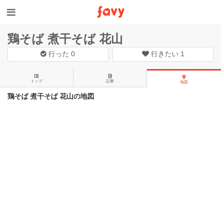
鶏そば 煮干そば 花山
行った
0
行きたい
1
トップ
記事
地図
鶏そば 煮干そば 花山の地図