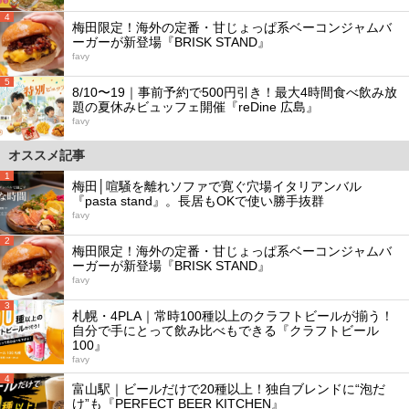
4
梅田限定！海外の定番・甘じょっぱ系ベーコンジャムバ
ーガーが新登場『BRISK STAND』
favy
5
8/10〜19｜事前予約で500円引き！最大4時間食べ飲み放
題の夏休みビュッフェ開催『reDine 広島』
favy
オススメ記事
1
梅田│喧騒を離れソファで寛ぐ穴場イタリアンバル
『pasta stand』。長居もOKで使い勝手抜群
favy
2
梅田限定！海外の定番・甘じょっぱ系ベーコンジャムバ
ーガーが新登場『BRISK STAND』
favy
3
札幌・4PLA｜常時100種以上のクラフトビールが揃う！
自分で手にとって飲み比べもできる『クラフトビール
100』
favy
4
富山駅｜ビールだけで20種以上！独自ブレンドに“泡だ
け”も『PERFECT BEER KITCHEN』