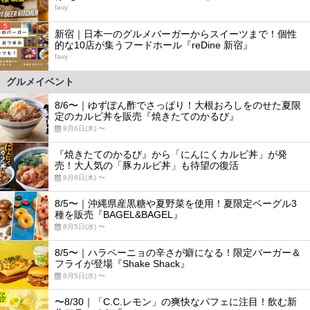
favy
5
新宿｜日本一のグルメバーガーからスイーツまで！個性
的な10店が集うフードホール『reDine 新宿』
favy
グルメイベント
8/6〜｜ゆずぽん酢でさっぱり！大根おろしをのせた夏限
定のカルビ丼を販売『焼きたてのかるび』
8月6日(木) 〜
『焼きたてのかるび』から「にんにくカルビ丼」が発
売！大人気の「豚カルビ丼」も待望の復活
8月6日(木) 〜
8/5〜｜沖縄県産黒糖や夏野菜を使用！夏限定ベーグル3
種を販売『BAGEL&BAGEL』
8月5日(水) 〜
8/5〜｜ハラペーニョの辛さが癖になる！限定バーガー＆
フライが登場『Shake Shack』
8月5日(水) 〜
〜8/30｜「C.C.レモン」の爽快なパフェに注目！飲む新