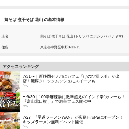
鶏そば 煮干そば 花山 の基本情報
店名
鶏そば 煮干そば 花山 (トリソバ ニボシソバ ハナヤマ)
住所
東京都中野区中野3-33-15
アクセスランキング
1
7/31〜｜新静岡セノバにカフェ『けのひ堂ラボ』が出
店！濃厚クロックムッシュにスイーツも
favy
2
〜9/30｜100辛麻辣湯に激辛超えの“インド辛”カレーも！
『富山北口横丁』で激辛フェス開催中
favy
3
7/27│『尾道ラーメンWAN』が広島HiroPaにオープン！
キッズラーメン無料イベント開催
favy