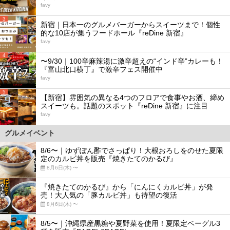
favy
3
新宿｜日本一のグルメバーガーからスイーツまで！個性
的な10店が集うフードホール『reDine 新宿』
favy
4
〜9/30｜100辛麻辣湯に激辛超えの“インド辛”カレーも！
『富山北口横丁』で激辛フェス開催中
favy
5
【新宿】雰囲気の異なる4つのフロアで食事やお酒、締め
スイーツも。話題のスポット『reDine 新宿』に注目
favy
グルメイベント
8/6〜｜ゆずぽん酢でさっぱり！大根おろしをのせた夏限
定のカルビ丼を販売『焼きたてのかるび』
8月6日(木) 〜
『焼きたてのかるび』から「にんにくカルビ丼」が発
売！大人気の「豚カルビ丼」も待望の復活
8月6日(木) 〜
8/5〜｜沖縄県産黒糖や夏野菜を使用！夏限定ベーグル3