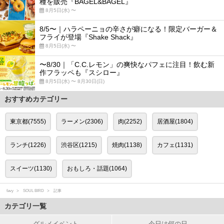
種を販売『BAGEL&BAGEL』
8月5日(水) 〜
8/5〜｜ハラペーニョの辛さが癖になる！限定バーガー＆
フライが登場『Shake Shack』
8月5日(水) 〜
〜8/30｜「C.C.レモン」の爽快なパフェに注目！飲む新
作フラッペも『スシロー』
8月5日(水) 〜 8月30日(日)
おすすめカテゴリー
東京都(7555)
ラーメン(2306)
肉(2252)
居酒屋(1804)
ランチ(1226)
渋谷区(1215)
焼肉(1138)
カフェ(1131)
スイーツ(1130)
おもしろ・話題(1064)
favy
SOUL BIRD
記事
カテゴリ一覧
グルメイベント
今日は何の日