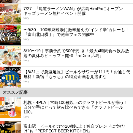
2
7/27│『尾道ラーメンWAN』が広島HiroPaにオープン！
キッズラーメン無料イベント開催
favy
3
〜9/30｜100辛麻辣湯に激辛超えの“インド辛”カレーも！
『富山北口横丁』で激辛フェス開催中
favy
4
8/10〜19｜事前予約で500円引き！最大4時間食べ飲み放
題の夏休みビュッフェ開催『reDine 広島』
favy
5
【8/31まで急遽延長】ビールやサワーが111円！お通し代
無料！新宿『もッち』の特別企画を見逃すな
favy
オススメ記事
1
札幌・4PLA｜常時100種以上のクラフトビールが揃う！
自分で手にとって飲み比べもできる『クラフトビール
100』
favy
2
富山駅｜ビールだけで20種以上！独自ブレンドに“泡だ
け”も『PERFECT BEER KITCHEN』