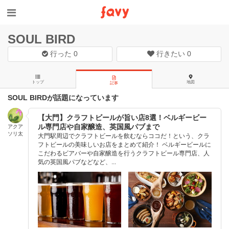
SOUL BIRD
行った
0
行きたい
0
トップ
地図
記事
SOUL BIRDが話題になっています
【大門】クラフトビールが旨い店8選！ベルギービー
ル専門店や自家醸造、英国風パブまで
アクア
ソリ太
大門駅周辺でクラフトビールを飲むならココだ！という、クラ
フトビールの美味しいお店をまとめて紹介！ ベルギービールに
こだわるビアバーや自家醸造を行うクラフトビール専門店、人
気の英国風パブなどなど、...