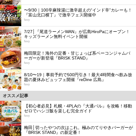
2
〜9/30｜100辛麻辣湯に激辛超えの“インド辛”カレーも！
『富山北口横丁』で激辛フェス開催中
favy
3
7/27│『尾道ラーメンWAN』が広島HiroPaにオープン！
キッズラーメン無料イベント開催
favy
4
梅田限定！海外の定番・甘じょっぱ系ベーコンジャムバ
ーガーが新登場『BRISK STAND』
favy
5
8/10〜19｜事前予約で500円引き！最大4時間食べ飲み放
題の夏休みビュッフェ開催『reDine 広島』
favy
オススメ記事
1
【初心者必見】札幌・4PLAの『大通バル』を攻略！移動
ゼロでハシゴ飯を楽しむ完全ガイド
favy
2
梅田│切ったやつの次はこれ。極みのてりやきバーガーが
『BRISK STAND』の新定番！