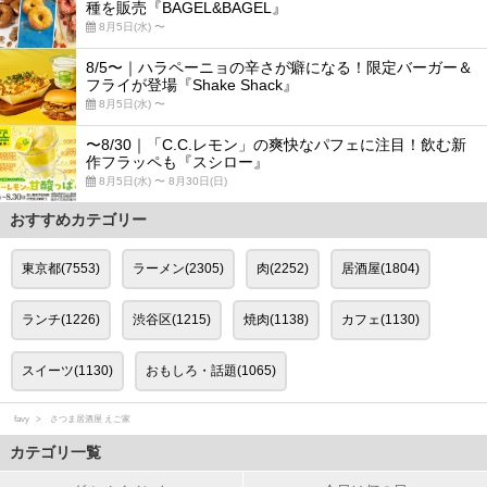
種を販売『BAGEL&BAGEL』
8月5日(水) 〜
8/5〜｜ハラペーニョの辛さが癖になる！限定バーガー＆
フライが登場『Shake Shack』
8月5日(水) 〜
〜8/30｜「C.C.レモン」の爽快なパフェに注目！飲む新
作フラッペも『スシロー』
8月5日(水) 〜 8月30日(日)
おすすめカテゴリー
東京都(7553)
ラーメン(2305)
肉(2252)
居酒屋(1804)
ランチ(1226)
渋谷区(1215)
焼肉(1138)
カフェ(1130)
スイーツ(1130)
おもしろ・話題(1065)
favy
さつま居酒屋 えご家
カテゴリ一覧