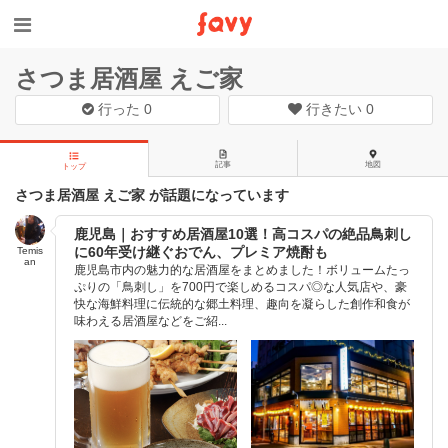
さつま居酒屋 えご家
行った
0
行きたい
0
記事
地図
トップ
さつま居酒屋 えご家 が話題になっています
鹿児島｜おすすめ居酒屋10選！高コスパの絶品鳥刺し
に60年受け継ぐおでん、プレミア焼酎も
Temis
an
鹿児島市内の魅力的な居酒屋をまとめました！ボリュームたっ
ぷりの「鳥刺し」を700円で楽しめるコスパ◎な人気店や、豪
快な海鮮料理に伝統的な郷土料理、趣向を凝らした創作和食が
味わえる居酒屋などをご紹...