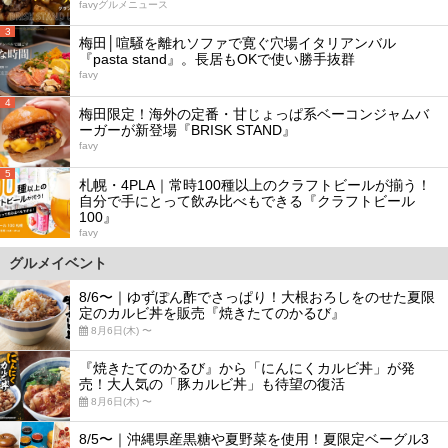
favyグルメニュース
3
梅田│喧騒を離れソファで寛ぐ穴場イタリアンバル
『pasta stand』。長居もOKで使い勝手抜群
favy
4
梅田限定！海外の定番・甘じょっぱ系ベーコンジャムバ
ーガーが新登場『BRISK STAND』
favy
5
札幌・4PLA｜常時100種以上のクラフトビールが揃う！
自分で手にとって飲み比べもできる『クラフトビール
100』
favy
グルメイベント
8/6〜｜ゆずぽん酢でさっぱり！大根おろしをのせた夏限
定のカルビ丼を販売『焼きたてのかるび』
8月6日(木) 〜
『焼きたてのかるび』から「にんにくカルビ丼」が発
売！大人気の「豚カルビ丼」も待望の復活
8月6日(木) 〜
8/5〜｜沖縄県産黒糖や夏野菜を使用！夏限定ベーグル3