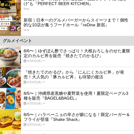
け”も『PERFECT BEER KITCHEN』
favy
5
新宿｜日本一のグルメバーガーからスイーツまで！個性
的な10店が集うフードホール『reDine 新宿』
favy
グルメイベント
8/6〜｜ゆずぽん酢でさっぱり！大根おろしをのせた夏限
定のカルビ丼を販売『焼きたてのかるび』
8月6日(木) 〜
『焼きたてのかるび』から「にんにくカルビ丼」が発
売！大人気の「豚カルビ丼」も待望の復活
8月6日(木) 〜
8/5〜｜沖縄県産黒糖や夏野菜を使用！夏限定ベーグル3
種を販売『BAGEL&BAGEL』
8月5日(水) 〜
8/5〜｜ハラペーニョの辛さが癖になる！限定バーガー＆
フライが登場『Shake Shack』
8月5日(水) 〜