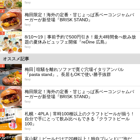
favy
4
梅田限定！海外の定番・甘じょっぱ系ベーコンジャムバ
ーガーが新登場『BRISK STAND』
favy
5
8/10〜19｜事前予約で500円引き！最大4時間食べ飲み放
題の夏休みビュッフェ開催『reDine 広島』
favy
オススメ記事
1
梅田│喧騒を離れソファで寛ぐ穴場イタリアンバル
『pasta stand』。長居もOKで使い勝手抜群
favy
2
梅田限定！海外の定番・甘じょっぱ系ベーコンジャムバ
ーガーが新登場『BRISK STAND』
favy
3
札幌・4PLA｜常時100種以上のクラフトビールが揃う！
自分で手にとって飲み比べもできる『クラフトビール
100』
favy
4
富山駅｜ビールだけで20種以上！独自ブレンドに“泡だ