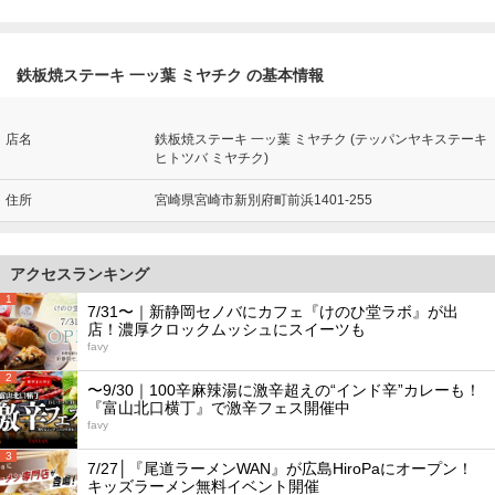
鉄板焼ステーキ 一ッ葉 ミヤチク の基本情報
店名
鉄板焼ステーキ 一ッ葉 ミヤチク (テッパンヤキステーキ
ヒトツバ ミヤチク)
住所
宮崎県宮崎市新別府町前浜1401-255
アクセスランキング
1
7/31〜｜新静岡セノバにカフェ『けのひ堂ラボ』が出
店！濃厚クロックムッシュにスイーツも
favy
2
〜9/30｜100辛麻辣湯に激辛超えの“インド辛”カレーも！
『富山北口横丁』で激辛フェス開催中
favy
3
7/27│『尾道ラーメンWAN』が広島HiroPaにオープン！
キッズラーメン無料イベント開催