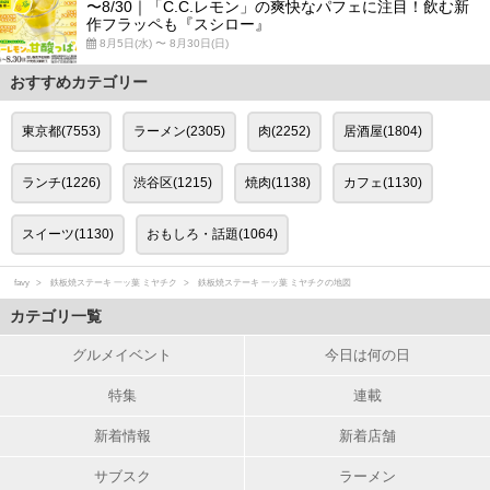
〜8/30｜「C.C.レモン」の爽快なパフェに注目！飲む新
作フラッペも『スシロー』
8月5日(水) 〜 8月30日(日)
おすすめカテゴリー
東京都(7553)
ラーメン(2305)
肉(2252)
居酒屋(1804)
ランチ(1226)
渋谷区(1215)
焼肉(1138)
カフェ(1130)
スイーツ(1130)
おもしろ・話題(1064)
favy
鉄板焼ステーキ 一ッ葉 ミヤチク
鉄板焼ステーキ 一ッ葉 ミヤチクの地図
カテゴリ一覧
グルメイベント
今日は何の日
特集
連載
新着情報
新着店舗
サブスク
ラーメン