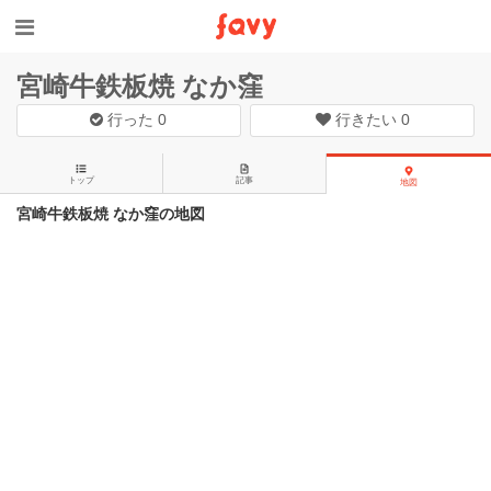
宮崎牛鉄板焼 なか窪
行った
0
行きたい
0
トップ
記事
地図
宮崎牛鉄板焼 なか窪の地図