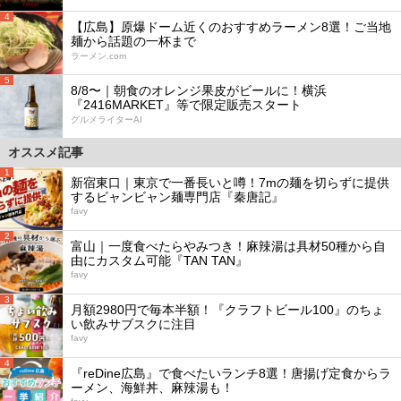
4
【広島】原爆ドーム近くのおすすめラーメン8選！ご当地
麺から話題の一杯まで
ラーメン.com
5
8/8〜｜朝食のオレンジ果皮がビールに！横浜
『2416MARKET』等で限定販売スタート
グルメライターAI
オススメ記事
1
新宿東口｜東京で一番長いと噂！7mの麺を切らずに提供
するビャンビャン麺専門店『秦唐記』
favy
2
富山｜一度食べたらやみつき！麻辣湯は具材50種から自
由にカスタム可能『TAN TAN』
favy
3
月額2980円で毎本半額！『クラフトビール100』のちょ
い飲みサブスクに注目
favy
4
『reDine広島』で食べたいランチ8選！唐揚げ定食からラ
ーメン、海鮮丼、麻辣湯も！