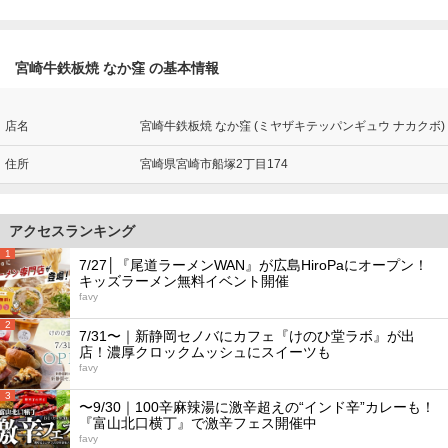
宮崎牛鉄板焼 なか窪 の基本情報
店名
宮崎牛鉄板焼 なか窪 (ミヤザキテッパンギュウ ナカクボ)
住所
宮崎県宮崎市船塚2丁目174
アクセスランキング
1
7/27│『尾道ラーメンWAN』が広島HiroPaにオープン！
キッズラーメン無料イベント開催
favy
2
7/31〜｜新静岡セノバにカフェ『けのひ堂ラボ』が出
店！濃厚クロックムッシュにスイーツも
favy
3
〜9/30｜100辛麻辣湯に激辛超えの“インド辛”カレーも！
『富山北口横丁』で激辛フェス開催中
favy