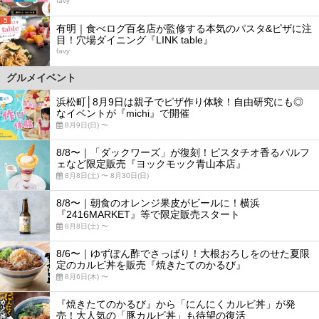
favy
5
有明｜食べログ百名店が監修する本気のパスタ&ピザに注
目！穴場ダイニング『LINK table』
favy
グルメイベント
浜松町│8月9日は親子でピザ作り体験！自由研究にも◎
なイベントが『michi』で開催
8月9日(日) 〜
8/8〜｜「ダックワーズ」が復刻！ピスタチオ香るパルフ
ェなど限定販売『ヨックモック青山本店』
8月8日(土) 〜 8月30日(日)
8/8〜｜朝食のオレンジ果皮がビールに！横浜
『2416MARKET』等で限定販売スタート
8月8日(土) 〜
8/6〜｜ゆずぽん酢でさっぱり！大根おろしをのせた夏限
定のカルビ丼を販売『焼きたてのかるび』
8月6日(木) 〜
『焼きたてのかるび』から「にんにくカルビ丼」が発
売！大人気の「豚カルビ丼」も待望の復活