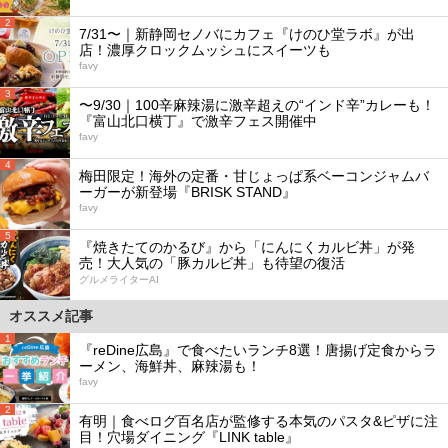
2
7/31〜｜新静岡セノバにカフェ『けのひ堂ラボ』が出
店！濃厚クロックムッシュにスイーツも
favy
3
〜9/30｜100辛麻辣湯に激辛超えの“インド辛”カレーも！
『富山北口横丁』で激辛フェス開催中
favy
4
梅田限定！海外の定番・甘じょっぱ系ベーコンジャムバ
ーガーが新登場『BRISK STAND』
favy
5
『焼きたてのかるび』から「にんにくカルビ丼」が発
売！大人気の「豚カルビ丼」も待望の復活
グルメライターAI
オススメ記事
1
『reDine広島』で食べたいランチ8選！唐揚げ定食からラ
ーメン、海鮮丼、麻辣湯も！
favy
2
有明｜食べログ百名店が監修する本気のパスタ&ピザに注
目！穴場ダイニング『LINK table』