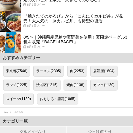
8月6日(木) 〜
『焼きたてのかるび』から「にんにくカルビ丼」が発
売！大人気の「豚カルビ丼」も待望の復活
8月6日(木) 〜
8/5〜｜沖縄県産黒糖や夏野菜を使用！夏限定ベーグル3
種を販売『BAGEL&BAGEL』
8月5日(水) 〜
おすすめカテゴリー
東京都(7546)
ラーメン(2305)
肉(2253)
居酒屋(1804)
ランチ(1225)
渋谷区(1215)
焼肉(1138)
カフェ(1130)
スイーツ(1130)
おもしろ・話題(1065)
favy
はるちき
カテゴリ一覧
グルメイベント
今日は何の日