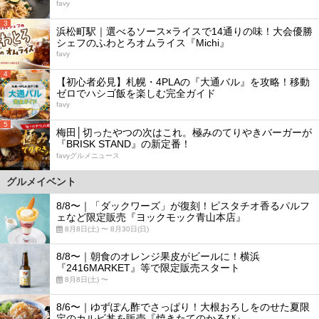
favy
3
浜松町駅｜選べるソース×ライスで14通りの味！大会優勝
シェフのふわとろオムライス『Michi』
favy
4
【初心者必見】札幌・4PLAの『大通バル』を攻略！移動
ゼロでハシゴ飯を楽しむ完全ガイド
favy
5
梅田│切ったやつの次はこれ。極みのてりやきバーガーが
『BRISK STAND』の新定番！
favyグルメニュース
グルメイベント
8/8〜｜「ダックワーズ」が復刻！ピスタチオ香るパルフ
ェなど限定販売『ヨックモック青山本店』
8月8日(土) 〜 8月30日(日)
8/8〜｜朝食のオレンジ果皮がビールに！横浜
『2416MARKET』等で限定販売スタート
8月8日(土) 〜
8/6〜｜ゆずぽん酢でさっぱり！大根おろしをのせた夏限
定のカルビ丼を販売『焼きたてのかるび』