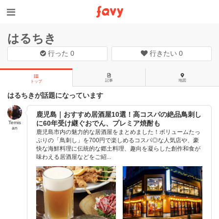
はるちき
行った
0
行きたい
0
記事
地図
トップ
はるちきが話題になっています
鹿児島｜おすすめ居酒屋10選！高コスパの絶品鳥刺し
に60年受け継ぐおでん、プレミア焼酎も
Temis
an
鹿児島市内の魅力的な居酒屋をまとめました！ボリュームたっ
ぷりの「鳥刺し」を700円で楽しめるコスパ◎な人気店や、豪
快な海鮮料理に伝統的な郷土料理、趣向を凝らした創作和食が
味わえる居酒屋などをご紹...