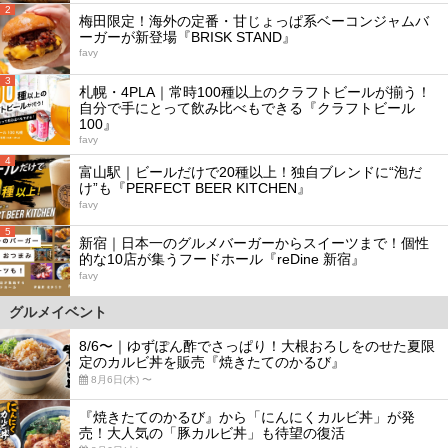
2
梅田限定！海外の定番・甘じょっぱ系ベーコンジャムバ
ーガーが新登場『BRISK STAND』
favy
3
札幌・4PLA｜常時100種以上のクラフトビールが揃う！
自分で手にとって飲み比べもできる『クラフトビール
100』
favy
4
富山駅｜ビールだけで20種以上！独自ブレンドに“泡だ
け”も『PERFECT BEER KITCHEN』
favy
5
新宿｜日本一のグルメバーガーからスイーツまで！個性
的な10店が集うフードホール『reDine 新宿』
favy
グルメイベント
8/6〜｜ゆずぽん酢でさっぱり！大根おろしをのせた夏限
定のカルビ丼を販売『焼きたてのかるび』
8月6日(木) 〜
『焼きたてのかるび』から「にんにくカルビ丼」が発
売！大人気の「豚カルビ丼」も待望の復活