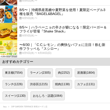
8月6日(木) 〜
8/5〜｜沖縄県産黒糖や夏野菜を使用！夏限定ベーグル3
種を販売『BAGEL&BAGEL』
8月5日(水) 〜
8/5〜｜ハラペーニョの辛さが癖になる！限定バーガー＆
フライが登場『Shake Shack』
8月5日(水) 〜
〜8/30｜「C.C.レモン」の爽快なパフェに注目！飲む新
作フラッペも『スシロー』
8月5日(水) 〜 8月30日(日)
おすすめカテゴリー
東京都(7554)
ラーメン(2305)
肉(2252)
居酒屋(1804)
ランチ(1226)
渋谷区(1215)
焼肉(1138)
カフェ(1131)
スイーツ(1130)
おもしろ・話題(1064)
favy
DIP GARDEN TERRACE 有明ガーデン店