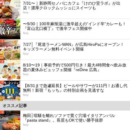
7/31〜｜新静岡セノバにカフェ『けのひ堂ラボ』が出
店！濃厚クロックムッシュにスイーツも
favy
2
〜9/30｜100辛麻辣湯に激辛超えの“インド辛”カレーも！
『富山北口横丁』で激辛フェス開催中
favy
3
7/27│『尾道ラーメンWAN』が広島HiroPaにオープン！
キッズラーメン無料イベント開催
favy
4
8/10〜19｜事前予約で500円引き！最大4時間食べ飲み放
題の夏休みビュッフェ開催『reDine 広島』
favy
5
【8/31まで急遽延長】ビールやサワーが111円！お通し代
無料！新宿『もッち』の特別企画を見逃すな
favy
オススメ記事
1
梅田│喧騒を離れソファで寛ぐ穴場イタリアンバル
『pasta stand』。長居もOKで使い勝手抜群
favy