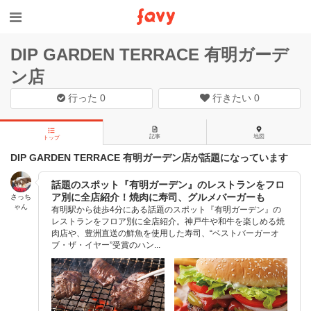
DIP GARDEN TERRACE 有明ガーデ
ン店
行った
0
行きたい
0
記事
地図
トップ
DIP GARDEN TERRACE 有明ガーデン店が話題になっています
話題のスポット『有明ガーデン』のレストランをフロ
ア別に全店紹介！焼肉に寿司、グルメバーガーも
さっち
ゃん
有明駅から徒歩4分にある話題のスポット『有明ガーデン』の
レストランをフロア別に全店紹介。神戸牛や和牛を楽しめる焼
肉店や、豊洲直送の鮮魚を使用した寿司、“ベストバーガーオ
ブ・ザ・イヤー”受賞のハン...