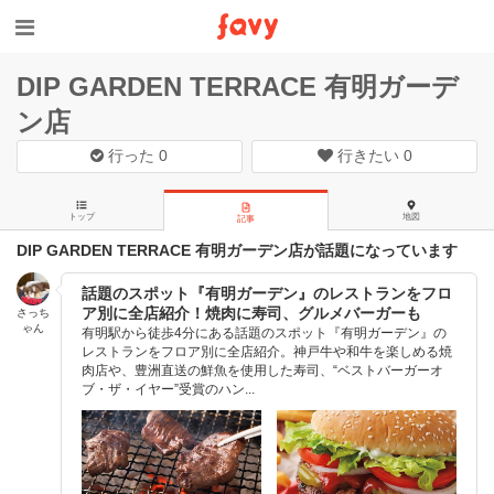
DIP GARDEN TERRACE 有明ガーデ
ン店
行った
0
行きたい
0
トップ
地図
記事
DIP GARDEN TERRACE 有明ガーデン店が話題になっています
話題のスポット『有明ガーデン』のレストランをフロ
ア別に全店紹介！焼肉に寿司、グルメバーガーも
さっち
ゃん
有明駅から徒歩4分にある話題のスポット『有明ガーデン』の
レストランをフロア別に全店紹介。神戸牛や和牛を楽しめる焼
肉店や、豊洲直送の鮮魚を使用した寿司、“ベストバーガーオ
ブ・ザ・イヤー”受賞のハン...