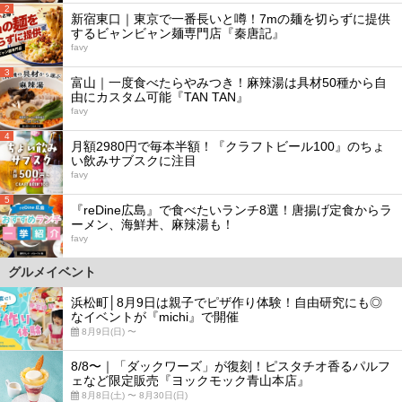
2
新宿東口｜東京で一番長いと噂！7mの麺を切らずに提供
するビャンビャン麺専門店『秦唐記』
favy
3
富山｜一度食べたらやみつき！麻辣湯は具材50種から自
由にカスタム可能『TAN TAN』
favy
4
月額2980円で毎本半額！『クラフトビール100』のちょ
い飲みサブスクに注目
favy
5
『reDine広島』で食べたいランチ8選！唐揚げ定食からラ
ーメン、海鮮丼、麻辣湯も！
favy
グルメイベント
浜松町│8月9日は親子でピザ作り体験！自由研究にも◎
なイベントが『michi』で開催
8月9日(日) 〜
8/8〜｜「ダックワーズ」が復刻！ピスタチオ香るパルフ
ェなど限定販売『ヨックモック青山本店』
8月8日(土) 〜 8月30日(日)