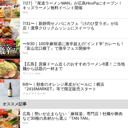
7/27│『尾道ラーメンWAN』が広島HiroPaにオープン！
キッズラーメン無料イベント開催
favy
2
7/31〜｜新静岡セノバにカフェ『けのひ堂ラボ』が出
店！濃厚クロックムッシュにスイーツも
favy
3
〜9/30｜100辛麻辣湯に激辛超えの“インド辛”カレーも！
『富山北口横丁』で激辛フェス開催中
favy
4
【広島】原爆ドーム近くのおすすめラーメン8選！ご当地
麺から話題の一杯まで
ラーメン.com
5
8/8〜｜朝食のオレンジ果皮がビールに！横浜
『2416MARKET』等で限定販売スタート
グルメライターAI
オススメ記事
1
広島｜勢いが止まらない「麻辣湯」専門店！牡蠣や豚肉
など30種の具材から選ぶ『TAN TAN』
favy