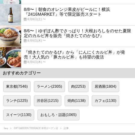
8/8〜｜朝食のオレンジ果皮がビールに！横浜
『2416MARKET』等で限定販売スタート
8月8日(土) 〜
8/6〜｜ゆずぽん酢でさっぱり！大根おろしをのせた夏限
定のカルビ丼を販売『焼きたてのかるび』
8月6日(木) 〜
『焼きたてのかるび』から「にんにくカルビ丼」が発
売！大人気の「豚カルビ丼」も待望の復活
8月6日(木) 〜
おすすめカテゴリー
東京都(7546)
ラーメン(2305)
肉(2253)
居酒屋(1804)
ランチ(1225)
渋谷区(1215)
焼肉(1138)
カフェ(1130)
スイーツ(1130)
おもしろ・話題(1065)
favy
DIP GARDEN TERRACE 有明ガーデン店
記事