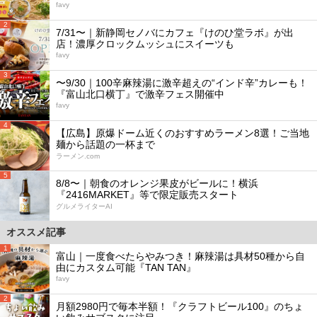
favy
2
7/31〜｜新静岡セノバにカフェ『けのひ堂ラボ』が出
店！濃厚クロックムッシュにスイーツも
favy
3
〜9/30｜100辛麻辣湯に激辛超えの“インド辛”カレーも！
『富山北口横丁』で激辛フェス開催中
favy
4
【広島】原爆ドーム近くのおすすめラーメン8選！ご当地
麺から話題の一杯まで
ラーメン.com
5
8/8〜｜朝食のオレンジ果皮がビールに！横浜
『2416MARKET』等で限定販売スタート
グルメライターAI
オススメ記事
1
富山｜一度食べたらやみつき！麻辣湯は具材50種から自
由にカスタム可能『TAN TAN』
favy
2
月額2980円で毎本半額！『クラフトビール100』のちょ