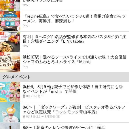
い飲みサブスクに注目
favy
3
『reDine広島』で食べたいランチ8選！唐揚げ定食からラ
ーメン、海鮮丼、麻辣湯も！
favy
4
有明｜食べログ百名店が監修する本気のパスタ&ピザに注
目！穴場ダイニング『LINK table』
favy
5
浜松町駅｜選べるソース×ライスで14通りの味！大会優勝
シェフのふわとろオムライス『Michi』
favy
グルメイベント
浜松町│8月9日は親子でピザ作り体験！自由研究にも◎
なイベントが『michi』で開催
8月9日(日) 〜
8/8〜｜「ダックワーズ」が復刻！ピスタチオ香るパルフ
ェなど限定販売『ヨックモック青山本店』
8月8日(土) 〜 8月30日(日)
8/8〜｜朝食のオレンジ果皮がビールに！横浜