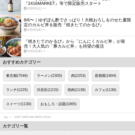
『2416MARKET』等で限定販売スタート
8月8日(土) 〜
8/6〜｜ゆずぽん酢でさっぱり！大根おろしをのせた夏限
定のカルビ丼を販売『焼きたてのかるび』
8月6日(木) 〜
『焼きたてのかるび』から「にんにくカルビ丼」が発
売！大人気の「豚カルビ丼」も待望の復活
8月6日(木) 〜
おすすめカテゴリー
東京都(7546)
ラーメン(2305)
肉(2253)
居酒屋(1804)
ランチ(1225)
渋谷区(1215)
焼肉(1138)
カフェ(1130)
スイーツ(1130)
おもしろ・話題(1065)
favy
CRAFT BEER BAR IBREW GINZA
カテゴリ一覧