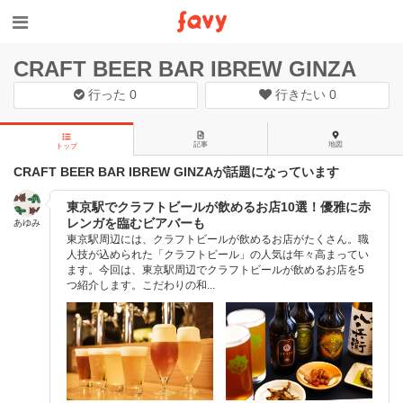
CRAFT BEER BAR IBREW GINZA
行った
0
行きたい
0
記事
地図
トップ
CRAFT BEER BAR IBREW GINZAが話題になっています
東京駅でクラフトビールが飲めるお店10選！優雅に赤
レンガを臨むビアバーも
あゆみ
東京駅周辺には、クラフトビールが飲めるお店がたくさん。職
人技が込められた「クラフトビール」の人気は年々高まってい
ます。今回は、東京駅周辺でクラフトビールが飲めるお店を5
つ紹介します。こだわりの和...