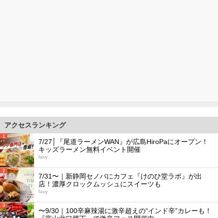
アクセスランキング
1
7/27│『尾道ラーメンWAN』が広島HiroPaにオープン！
キッズラーメン無料イベント開催
favy
2
7/31〜｜新静岡セノバにカフェ『けのひ堂ラボ』が出
店！濃厚クロックムッシュにスイーツも
favy
3
〜9/30｜100辛麻辣湯に激辛超えの“インド辛”カレーも！