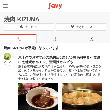
焼肉 KIZUNA
行った
0
行きたい
0
記事
地図
トップ
焼肉 KIZUNAが話題になっています
東十条でおすすめの焼肉店5選！A5黒毛和牛食べ放題
に七輪焼ホルモン、壺漬けカルビも
アクア
ソリ太
東十条駅周辺にある焼肉店をご紹介。A5黒毛和牛の食べ放題を
楽しめるお店から、鮮度が自慢のホルモンを七輪で焼いて食べ
るお店、ご飯がすすむ「壺漬けカルビ」が定番のお店まで、東
十条駅には様々な焼肉店が...