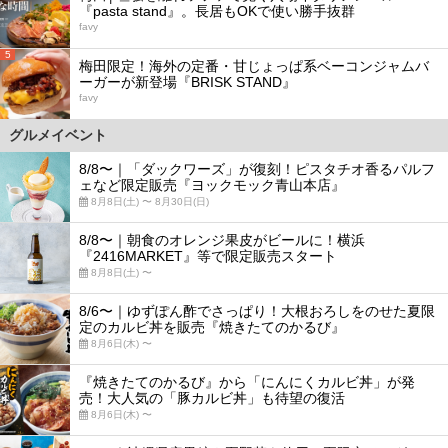
『pasta stand』。長居もOKで使い勝手抜群
favy
5
梅田限定！海外の定番・甘じょっぱ系ベーコンジャムバ
ーガーが新登場『BRISK STAND』
favy
グルメイベント
8/8〜｜「ダックワーズ」が復刻！ピスタチオ香るパルフ
ェなど限定販売『ヨックモック青山本店』
8月8日(土) 〜 8月30日(日)
8/8〜｜朝食のオレンジ果皮がビールに！横浜
『2416MARKET』等で限定販売スタート
8月8日(土) 〜
8/6〜｜ゆずぽん酢でさっぱり！大根おろしをのせた夏限
定のカルビ丼を販売『焼きたてのかるび』
8月6日(木) 〜
『焼きたてのかるび』から「にんにくカルビ丼」が発
売！大人気の「豚カルビ丼」も待望の復活
8月6日(木) 〜