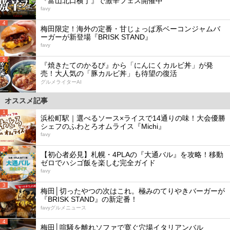
『富山北口横丁』で激辛フェス開催中
favy
4
梅田限定！海外の定番・甘じょっぱ系ベーコンジャムバ
ーガーが新登場『BRISK STAND』
favy
5
『焼きたてのかるび』から「にんにくカルビ丼」が発
売！大人気の「豚カルビ丼」も待望の復活
グルメライターAI
オススメ記事
1
浜松町駅｜選べるソース×ライスで14通りの味！大会優勝
シェフのふわとろオムライス『Michi』
favy
2
【初心者必見】札幌・4PLAの『大通バル』を攻略！移動
ゼロでハシゴ飯を楽しむ完全ガイド
favy
3
梅田│切ったやつの次はこれ。極みのてりやきバーガーが
『BRISK STAND』の新定番！
favyグルメニュース
4
梅田│喧騒を離れソファで寛ぐ穴場イタリアンバル