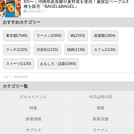
8/5〜｜沖縄県産黒糖や夏野菜を使用！夏限定ベーグル3
種を販売『BAGEL&BAGEL』
8月5日(水) 〜
おすすめカテゴリー
東京都(7546)
ラーメン(2305)
肉(2253)
居酒屋(1804)
ランチ(1225)
渋谷区(1215)
焼肉(1138)
カフェ(1130)
スイーツ(1130)
おもしろ・話題(1065)
favy
焼肉 KIZUNA
カテゴリ一覧
グルメイベント
今日は何の日
特集
連載
新着情報
新着店舗
サブスク
ラーメン