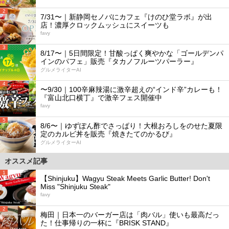
2
7/31〜｜新静岡セノバにカフェ『けのひ堂ラボ』が出
店！濃厚クロックムッシュにスイーツも
favy
3
8/17〜｜5日間限定！甘酸っぱく爽やかな「ゴールデンパ
インのパフェ」販売『タカノフルーツパーラー』
グルメライターAI
4
〜9/30｜100辛麻辣湯に激辛超えの“インド辛”カレーも！
『富山北口横丁』で激辛フェス開催中
favy
5
8/6〜｜ゆずぽん酢でさっぱり！大根おろしをのせた夏限
定のカルビ丼を販売『焼きたてのかるび』
グルメライターAI
オススメ記事
1
【Shinjuku】Wagyu Steak Meets Garlic Butter! Don't
Miss "Shinjuku Steak"
favy
2
梅田｜日本一のバーガー店は「肉バル」使いも最高だっ
た！仕事帰りの一杯に『BRISK STAND』