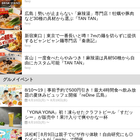
favy
3
広島｜勢いが止まらない「麻辣湯」専門店！牡蠣や豚肉
など30種の具材から選ぶ『TAN TAN』
favy
4
新宿東口｜東京で一番長いと噂！7mの麺を切らずに提供
するビャンビャン麺専門店『秦唐記』
favy
5
富山｜一度食べたらやみつき！麻辣湯は具材50種から自
由にカスタム可能『TAN TAN』
favy
グルメイベント
8/10〜19｜事前予約で500円引き！最大4時間食べ飲み放
題の夏休みビュッフェ開催『reDine 広島』
8月10日(月) 〜 8月19日(水)
『YONA YONA』初！凍らせたクラフトビール「すだッ
シー」が販売中！果汁入りで爽やかな一杯
8月10日(月) 〜
浜松町│8月9日は親子でピザ作り体験！自由研究にも◎
なイベントが『michi』で開催