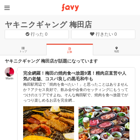
ヤキニクギャング 梅田店
行った
0
行きたい
0
トップ
地図
記事
ヤキニクギャング 梅田店が話題になっています
完全網羅！梅田の焼肉食べ放題9選！精肉店直営や人
気の老舗、コスパ良しの黒毛和牛も
Marin
梅田駅周辺で「焼肉を食べたい！」と思ったことはありません
か？アクセス良好で、飲み会や会食のセッティングにもうって
つけのエリアですよね。そんな梅田駅で、焼肉を食べ放題でが
っつり楽しめるお店を完全網...