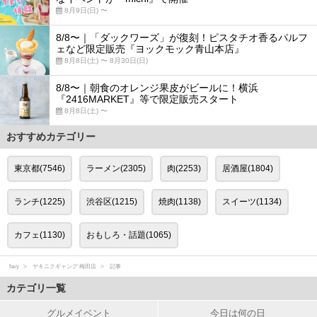
8月9日(日) 〜
8/8〜｜「ダックワーズ」が復刻！ピスタチオ香るパルフ
ェなど限定販売『ヨックモック青山本店』
8月8日(土) 〜 8月30日(日)
8/8〜｜朝食のオレンジ果皮がビールに！横浜
『2416MARKET』等で限定販売スタート
8月8日(土) 〜
おすすめカテゴリー
東京都(7546)
ラーメン(2305)
肉(2253)
居酒屋(1804)
ランチ(1225)
渋谷区(1215)
焼肉(1138)
スイーツ(1134)
カフェ(1130)
おもしろ・話題(1065)
favy
ヤキニクギャング 梅田店
記事
カテゴリ一覧
グルメイベント
今日は何の日