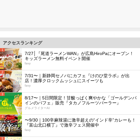
アクセスランキング
1
7/27│『尾道ラーメンWAN』が広島HiroPaにオープン！
キッズラーメン無料イベント開催
favy
2
7/31〜｜新静岡セノバにカフェ『けのひ堂ラボ』が出
店！濃厚クロックムッシュにスイーツも
favy
3
8/17〜｜5日間限定！甘酸っぱく爽やかな「ゴールデンパ
インのパフェ」販売『タカノフルーツパーラー』
グルメライターAI
4
〜9/30｜100辛麻辣湯に激辛超えの“インド辛”カレーも！
『富山北口横丁』で激辛フェス開催中
favy
5