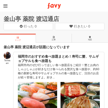
釜山亭 薬院 渡辺通店
行った
0
行きたい
0
記事
地図
トップ
釜山亭 薬院 渡辺通店が話題になっています
福岡市のおすすめ食べ放題まとめ！寿司に蟹、サムギ
ョプサルも食べ放題も
Temis
an
福岡市内のぜひ行ってほしい食べ放題店をご紹介！蟹とお肉の
しゃぶしゃぶが好きなだけ食べられる贅沢な食べ放題や、約60
種の新鮮な寿司やサムギョプサルの食べ放題など、注目のお店
が続々登場しますよ。好き...