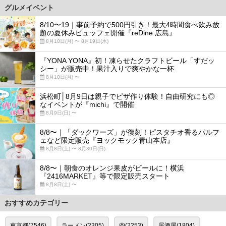
グルメイベント
8/10〜19｜事前予約で500円引き！最大4時間食べ飲み放
題の夏休みビュッフェ開催『reDine 広島』
8月10日(月) 〜 8月19日(水)
『YONA YONA』初！凍らせたクラフトビール「すだッ
シー」が販売中！果汁入りで爽やかな一杯
8月10日(月) 〜
浜松町│8月9日は親子でピザ作り体験！自由研究にも◎
なイベントが『michi』で開催
8月9日(日) 〜
8/8〜｜「ダックワーズ」が復刻！ピスタチオ香るパルフ
ェなど限定販売『ヨックモック青山本店』
8月8日(土) 〜 8月30日(日)
8/8〜｜朝食のオレンジ果皮がビールに！横浜
『2416MARKET』等で限定販売スタート
8月8日(土) 〜
おすすめカテゴリー
東京都(7546)
ラーメン(2305)
肉(2253)
居酒屋(1804)