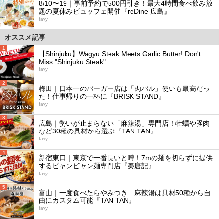
8/10〜19｜事前予約で500円引き！最大4時間食べ飲み放
題の夏休みビュッフェ開催『reDine 広島』
favy
オススメ記事
1
【Shinjuku】Wagyu Steak Meets Garlic Butter! Don't
Miss "Shinjuku Steak"
favy
2
梅田｜日本一のバーガー店は「肉バル」使いも最高だっ
た！仕事帰りの一杯に『BRISK STAND』
favy
3
広島｜勢いが止まらない「麻辣湯」専門店！牡蠣や豚肉
など30種の具材から選ぶ『TAN TAN』
favy
4
新宿東口｜東京で一番長いと噂！7mの麺を切らずに提供
するビャンビャン麺専門店『秦唐記』
favy
5
富山｜一度食べたらやみつき！麻辣湯は具材50種から自
由にカスタム可能『TAN TAN』
favy