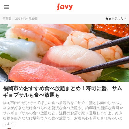
更新日： 2024年04月25日
お気に入り
0
福岡市のおすすめ食べ放題まとめ！寿司に蟹、サム
ギョプサルも食べ放題も
福岡市内のぜひ行ってほしい食べ放題店をご紹介！蟹とお肉のしゃぶし
ゃぶが好きなだけ食べられる贅沢な食べ放題や、約60種の新鮮な寿司や
サムギョプサルの食べ放題など、注目のお店が続々登場しますよ。好き
な物を好きなだけ堪能できる食べ放題で、お腹も心も満たされちゃいま
しょう！