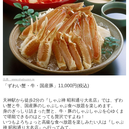
出典：www.shabuzen.jp
「ずわい蟹・牛・国産豚」11,000円(税込)
天神駅から徒歩2分の『しゃぶ禅 昭和通り大名店』では、ずわ
い蟹と牛、国産豚のしゃぶしゃぶ食べ放題を楽しめます。
身のぎっしり詰まった蟹と、牛・豚のしゃぶしゃぶを心ゆくま
で堪能できるのはとっても贅沢ですよね！
いつもよろちょっと高級な食べ放題を楽しみたい人は『しゃぶ
禅 昭和通り大名店』へ行ってみて。