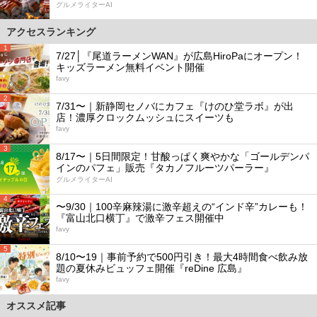
グルメライターAI
アクセスランキング
1
7/27│『尾道ラーメンWAN』が広島HiroPaにオープン！
キッズラーメン無料イベント開催
favy
2
7/31〜｜新静岡セノバにカフェ『けのひ堂ラボ』が出
店！濃厚クロックムッシュにスイーツも
favy
3
8/17〜｜5日間限定！甘酸っぱく爽やかな「ゴールデンパ
インのパフェ」販売『タカノフルーツパーラー』
グルメライターAI
4
〜9/30｜100辛麻辣湯に激辛超えの“インド辛”カレーも！
『富山北口横丁』で激辛フェス開催中
favy
5
8/10〜19｜事前予約で500円引き！最大4時間食べ飲み放
題の夏休みビュッフェ開催『reDine 広島』
favy
オススメ記事