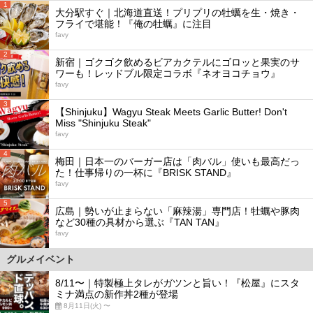
1
大分駅すぐ｜北海道直送！プリプリの牡蠣を生・焼き・
フライで堪能！『俺の牡蠣』に注目
favy
2
新宿｜ゴクゴク飲めるビアカクテルにゴロッと果実のサ
ワーも！レッドブル限定コラボ『ネオヨコチョウ』
favy
3
【Shinjuku】Wagyu Steak Meets Garlic Butter! Don't
Miss "Shinjuku Steak"
favy
4
梅田｜日本一のバーガー店は「肉バル」使いも最高だっ
た！仕事帰りの一杯に『BRISK STAND』
favy
5
広島｜勢いが止まらない「麻辣湯」専門店！牡蠣や豚肉
など30種の具材から選ぶ『TAN TAN』
favy
グルメイベント
8/11〜｜特製極上タレがガツンと旨い！『松屋』にスタ
ミナ満点の新作丼2種が登場
8月11日(火) 〜