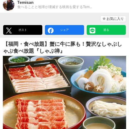
Temisan
食べることと地球が壊滅する映画を愛するTem...
お気に入り
ポスト
シェア
送る
【福岡・食べ放題】蟹に牛に豚も！贅沢なしゃぶし
ゃぶ食べ放題『しゃぶ禅』