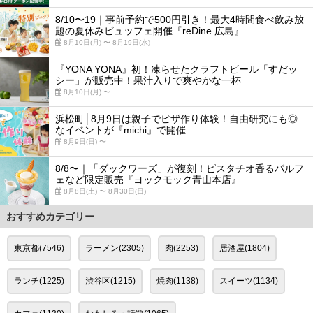
8/10〜19｜事前予約で500円引き！最大4時間食べ飲み放
題の夏休みビュッフェ開催『reDine 広島』
8月10日(月) 〜 8月19日(水)
『YONA YONA』初！凍らせたクラフトビール「すだッ
シー」が販売中！果汁入りで爽やかな一杯
8月10日(月) 〜
浜松町│8月9日は親子でピザ作り体験！自由研究にも◎
なイベントが『michi』で開催
8月9日(日) 〜
8/8〜｜「ダックワーズ」が復刻！ピスタチオ香るパルフ
ェなど限定販売『ヨックモック青山本店』
8月8日(土) 〜 8月30日(日)
おすすめカテゴリー
東京都(7546)
ラーメン(2305)
肉(2253)
居酒屋(1804)
ランチ(1225)
渋谷区(1215)
焼肉(1138)
スイーツ(1134)