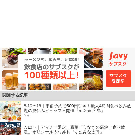
関連する記事
8/10〜19｜事前予約で500円引き！最大4時間食べ飲み放
題の夏休みビュッフェ開催『reDine 広島』
favy
7/18〜｜ディナー限定！豪華「うなぎの蒲焼」食べ放
題。オリジナルうな丼も『すたみな太郎』