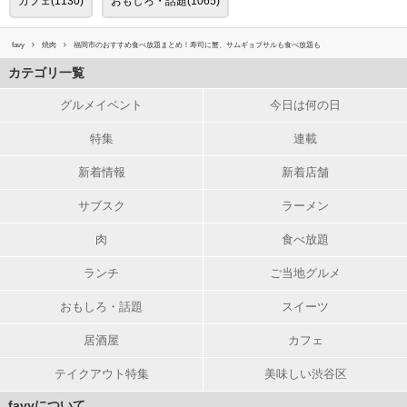
カフェ(1130)
おもしろ・話題(1065)
favy
焼肉
福岡市のおすすめ食べ放題まとめ！寿司に蟹、サムギョプサルも食べ放題も
カテゴリ一覧
グルメイベント
今日は何の日
特集
連載
新着情報
新着店舗
サブスク
ラーメン
肉
食べ放題
ランチ
ご当地グルメ
おもしろ・話題
スイーツ
居酒屋
カフェ
テイクアウト特集
美味しい渋谷区
favyについて