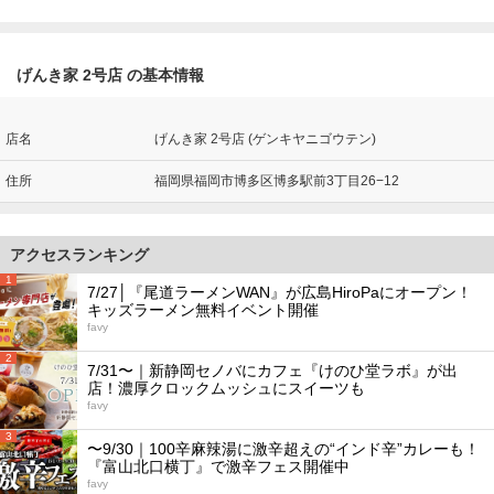
げんき家 2号店 の基本情報
店名
げんき家 2号店 (ゲンキヤニゴウテン)
住所
福岡県福岡市博多区博多駅前3丁目26−12
アクセスランキング
1
7/27│『尾道ラーメンWAN』が広島HiroPaにオープン！
キッズラーメン無料イベント開催
favy
2
7/31〜｜新静岡セノバにカフェ『けのひ堂ラボ』が出
店！濃厚クロックムッシュにスイーツも
favy
3
〜9/30｜100辛麻辣湯に激辛超えの“インド辛”カレーも！
『富山北口横丁』で激辛フェス開催中
favy