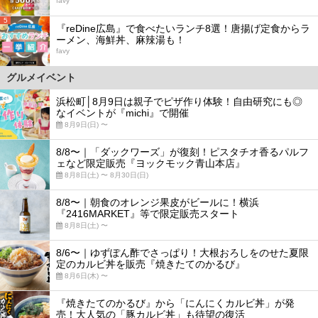
favy
5
『reDine広島』で食べたいランチ8選！唐揚げ定食からラ
ーメン、海鮮丼、麻辣湯も！
favy
グルメイベント
浜松町│8月9日は親子でピザ作り体験！自由研究にも◎
なイベントが『michi』で開催
8月9日(日) 〜
8/8〜｜「ダックワーズ」が復刻！ピスタチオ香るパルフ
ェなど限定販売『ヨックモック青山本店』
8月8日(土) 〜 8月30日(日)
8/8〜｜朝食のオレンジ果皮がビールに！横浜
『2416MARKET』等で限定販売スタート
8月8日(土) 〜
8/6〜｜ゆずぽん酢でさっぱり！大根おろしをのせた夏限
定のカルビ丼を販売『焼きたてのかるび』
8月6日(木) 〜
『焼きたてのかるび』から「にんにくカルビ丼」が発
売！大人気の「豚カルビ丼」も待望の復活