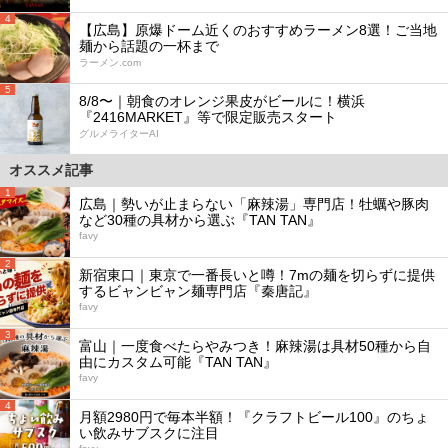
4
【広島】原爆ドーム近くのおすすめラーメン8選！ご当地
麺から話題の一杯まで
ラーメン.com
5
8/8〜｜朝食のオレンジ果皮がビールに！横浜
『2416MARKET』等で限定販売スタート
グルメライターAI
オススメ記事
1
広島｜勢いが止まらない「麻辣湯」専門店！牡蠣や豚肉
など30種の具材から選ぶ『TAN TAN』
favy
2
新宿東口｜東京で一番長いと噂！7mの麺を切らずに提供
するビャンビャン麺専門店『秦唐記』
favy
3
富山｜一度食べたらやみつき！麻辣湯は具材50種から自
由にカスタム可能『TAN TAN』
favy
4
月額2980円で毎本半額！『クラフトビール100』のちょ
い飲みサブスクに注目