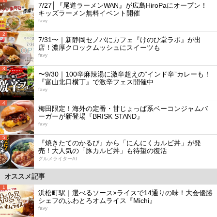
7/27│『尾道ラーメンWAN』が広島HiroPaにオープン！
キッズラーメン無料イベント開催
favy
2
7/31〜｜新静岡セノバにカフェ『けのひ堂ラボ』が出
店！濃厚クロックムッシュにスイーツも
favy
3
〜9/30｜100辛麻辣湯に激辛超えの“インド辛”カレーも！
『富山北口横丁』で激辛フェス開催中
favy
4
梅田限定！海外の定番・甘じょっぱ系ベーコンジャムバ
ーガーが新登場『BRISK STAND』
favy
5
『焼きたてのかるび』から「にんにくカルビ丼」が発
売！大人気の「豚カルビ丼」も待望の復活
グルメライターAI
オススメ記事
1
浜松町駅｜選べるソース×ライスで14通りの味！大会優勝
シェフのふわとろオムライス『Michi』
favy