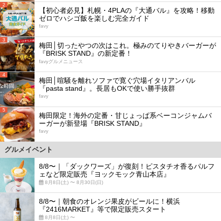
2
【初心者必見】札幌・4PLAの『大通バル』を攻略！移動
ゼロでハシゴ飯を楽しむ完全ガイド
favy
3
梅田│切ったやつの次はこれ。極みのてりやきバーガーが
『BRISK STAND』の新定番！
favyグルメニュース
4
梅田│喧騒を離れソファで寛ぐ穴場イタリアンバル
『pasta stand』。長居もOKで使い勝手抜群
favy
5
梅田限定！海外の定番・甘じょっぱ系ベーコンジャムバ
ーガーが新登場『BRISK STAND』
favy
グルメイベント
8/8〜｜「ダックワーズ」が復刻！ピスタチオ香るパルフ
ェなど限定販売『ヨックモック青山本店』
8月8日(土) 〜 8月30日(日)
8/8〜｜朝食のオレンジ果皮がビールに！横浜
『2416MARKET』等で限定販売スタート
8月8日(土) 〜