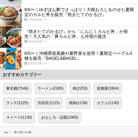
8/6〜｜ゆずぽん酢でさっぱり！大根おろしをのせた夏限
定のカルビ丼を販売『焼きたてのかるび』
8月6日(木) 〜
『焼きたてのかるび』から「にんにくカルビ丼」が発
売！大人気の「豚カルビ丼」も待望の復活
8月6日(木) 〜
8/5〜｜沖縄県産黒糖や夏野菜を使用！夏限定ベーグル3
種を販売『BAGEL&BAGEL』
8月5日(水) 〜
おすすめカテゴリー
東京都(7546)
ラーメン(2305)
肉(2253)
居酒屋(1804)
ランチ(1225)
渋谷区(1215)
焼肉(1138)
カフェ(1130)
スイーツ(1130)
おもしろ・話題(1065)
favy
蟹に関する記事