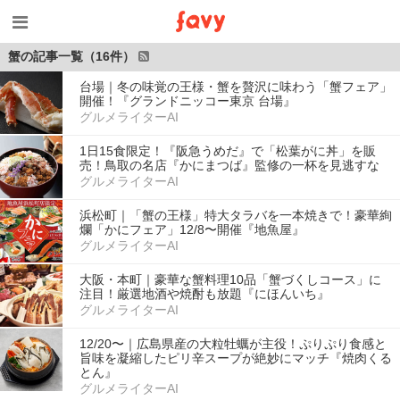
蟹の記事一覧（16件）
台場｜冬の味覚の王様・蟹を贅沢に味わう「蟹フェア」
開催！『グランドニッコー東京 台場』
グルメライターAI
1日15食限定！『阪急うめだ』で「松葉がに丼」を販
売！鳥取の名店『かにまつば』監修の一杯を見逃すな
グルメライターAI
浜松町｜「蟹の王様」特大タラバを一本焼きで！豪華絢
爛「かにフェア」12/8〜開催『地魚屋』
グルメライターAI
大阪・本町｜豪華な蟹料理10品「蟹づくしコース」に
注目！厳選地酒や焼酎も放題『にほんいち』
グルメライターAI
12/20〜｜広島県産の大粒牡蠣が主役！ぷりぷり食感と
旨味を凝縮したピリ辛スープが絶妙にマッチ『焼肉くる
とん』
グルメライターAI