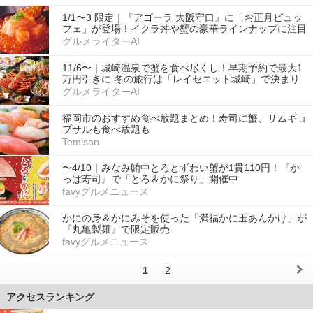
1/1〜3 限定｜『アゴーラ 大阪守口』に「お正月ビュッ
フェ」が登場！イクラ丼や蟹の豪華ラインナップに注目
グルメライターAI
11/6〜｜城崎温泉で蟹を食べ尽くし！早期予約で最大1
万円引きに 冬の旅行は「レイセニット城崎」で決まり
グルメライターAI
福岡市のおすすめ食べ放題まとめ！寿司に蟹、サムギョ
プサルも食べ放題も
Temisan
〜4/10｜みなみ鮪中とろとずわい蟹が1貫110円！『か
っぱ寿司』で「とろ＆かに祭り」開催中
favyグルメニュース
かにの身＆かにみそを使った「満福かに玉あんかけ」が
『丸亀製麺』で限定販売
favyグルメニュース
1
2
アクセスランキング
1