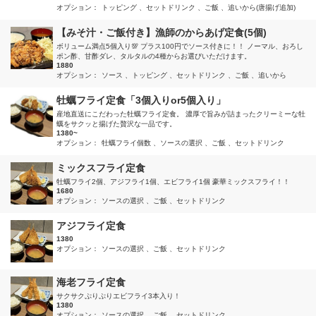
オプション：
トッピング
セットドリンク
ご飯
追いから(唐揚げ追加)
【みそ汁・ご飯付き】漁師のからあげ定食(5個)
ボリューム満点5個入り💯 プラス100円でソース付きに！！ ノーマル、おろし
ポン酢、甘酢ダレ、タルタルの4種からお選びいただけます。
1880
オプション：
ソース
トッピング
セットドリンク
ご飯
追いから
牡蠣フライ定食「3個入りor5個入り」
産地直送にこだわった牡蠣フライ定食。 濃厚で旨みが詰まったクリーミーな牡
蠣をサクッと揚げた贅沢な一品です。
1380~
オプション：
牡蠣フライ個数
ソースの選択
ご飯
セットドリンク
ミックスフライ定食
牡蠣フライ2個、アジフライ1個、エビフライ1個 豪華ミックスフライ！！
1680
オプション：
ソースの選択
ご飯
セットドリンク
アジフライ定食
1380
オプション：
ソースの選択
ご飯
セットドリンク
海老フライ定食
サクサクぷりぷりエビフライ3本入り！
1380
オプション：
ソースの選択
ご飯
セットドリンク