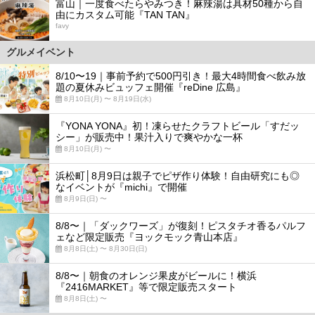
富山｜一度食べたらやみつき！麻辣湯は具材50種から自
由にカスタム可能『TAN TAN』
favy
グルメイベント
8/10〜19｜事前予約で500円引き！最大4時間食べ飲み放
題の夏休みビュッフェ開催『reDine 広島』
8月10日(月) 〜 8月19日(水)
『YONA YONA』初！凍らせたクラフトビール「すだッ
シー」が販売中！果汁入りで爽やかな一杯
8月10日(月) 〜
浜松町│8月9日は親子でピザ作り体験！自由研究にも◎
なイベントが『michi』で開催
8月9日(日) 〜
8/8〜｜「ダックワーズ」が復刻！ピスタチオ香るパルフ
ェなど限定販売『ヨックモック青山本店』
8月8日(土) 〜 8月30日(日)
8/8〜｜朝食のオレンジ果皮がビールに！横浜
『2416MARKET』等で限定販売スタート
8月8日(土) 〜