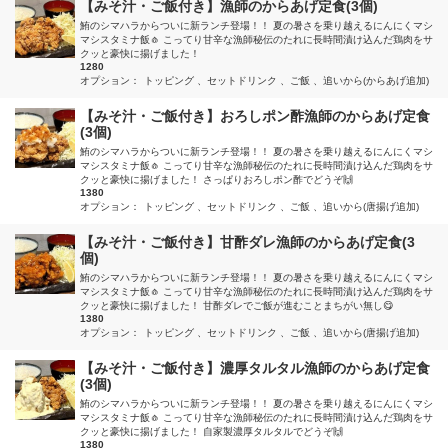
【みそ汁・ご飯付き】漁師のからあげ定食(3個)
鮪のシマハラからついに新ランチ登場！！ 夏の暑さを乗り越えるにんにくマシ
マシスタミナ飯🧄 こってり甘辛な漁師秘伝のたれに長時間漬け込んだ鶏肉をサ
クッと豪快に揚げました！
1280
オプション：
トッピング
セットドリンク
ご飯
追いから(からあげ追加)
【みそ汁・ご飯付き】おろしポン酢漁師のからあげ定食
(3個)
鮪のシマハラからついに新ランチ登場！！ 夏の暑さを乗り越えるにんにくマシ
マシスタミナ飯🧄 こってり甘辛な漁師秘伝のたれに長時間漬け込んだ鶏肉をサ
クッと豪快に揚げました！ さっぱりおろしポン酢でどうぞ🙌
1380
オプション：
トッピング
セットドリンク
ご飯
追いから(唐揚げ追加)
【みそ汁・ご飯付き】甘酢ダレ漁師のからあげ定食(3
個)
鮪のシマハラからついに新ランチ登場！！ 夏の暑さを乗り越えるにんにくマシ
マシスタミナ飯🧄 こってり甘辛な漁師秘伝のたれに長時間漬け込んだ鶏肉をサ
クッと豪快に揚げました！ 甘酢ダレでご飯が進むことまちがい無し😋
1380
オプション：
トッピング
セットドリンク
ご飯
追いから(唐揚げ追加)
【みそ汁・ご飯付き】濃厚タルタル漁師のからあげ定食
(3個)
鮪のシマハラからついに新ランチ登場！！ 夏の暑さを乗り越えるにんにくマシ
マシスタミナ飯🧄 こってり甘辛な漁師秘伝のたれに長時間漬け込んだ鶏肉をサ
クッと豪快に揚げました！ 自家製濃厚タルタルでどうぞ🙌
1380