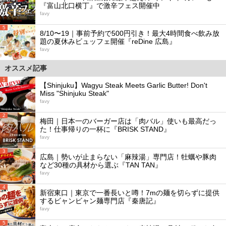
『富山北口横丁』で激辛フェス開催中
favy
5
8/10〜19｜事前予約で500円引き！最大4時間食べ飲み放
題の夏休みビュッフェ開催『reDine 広島』
favy
オススメ記事
1
【Shinjuku】Wagyu Steak Meets Garlic Butter! Don't
Miss "Shinjuku Steak"
favy
2
梅田｜日本一のバーガー店は「肉バル」使いも最高だっ
た！仕事帰りの一杯に『BRISK STAND』
favy
3
広島｜勢いが止まらない「麻辣湯」専門店！牡蠣や豚肉
など30種の具材から選ぶ『TAN TAN』
favy
4
新宿東口｜東京で一番長いと噂！7mの麺を切らずに提供
するビャンビャン麺専門店『秦唐記』
favy
5