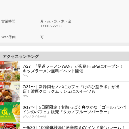
営業時間
月・火・水・木・金
17:00〜22:00
Web予約
可
アクセスランキング
1
7/27│『尾道ラーメンWAN』が広島HiroPaにオープン！
キッズラーメン無料イベント開催
favy
2
7/31〜｜新静岡セノバにカフェ『けのひ堂ラボ』が出
店！濃厚クロックムッシュにスイーツも
favy
3
8/17〜｜5日間限定！甘酸っぱく爽やかな「ゴールデンパ
インのパフェ」販売『タカノフルーツパーラー』
グルメライターAI
4
〜9/30｜100辛麻辣湯に激辛超えの“インド辛”カレーも！