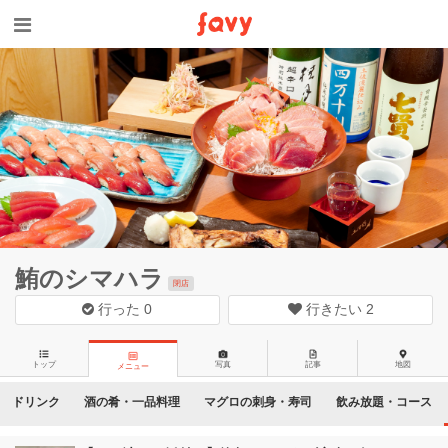
鮪のシマハラ
閉店
行った
0
行きたい
2
トップ
写真
記事
地図
メニュー
ドリンク
酒の肴・一品料理
マグロの刺身・寿司
飲み放題・コース