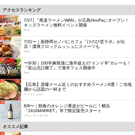
アクセスランキング
1
7/27│『尾道ラーメンWAN』が広島HiroPaにオープン！
キッズラーメン無料イベント開催
favy
2
7/31〜｜新静岡セノバにカフェ『けのひ堂ラボ』が出
店！濃厚クロックムッシュにスイーツも
favy
3
〜9/30｜100辛麻辣湯に激辛超えの“インド辛”カレーも！
『富山北口横丁』で激辛フェス開催中
favy
4
【広島】原爆ドーム近くのおすすめラーメン8選！ご当地
麺から話題の一杯まで
ラーメン.com
5
8/8〜｜朝食のオレンジ果皮がビールに！横浜
『2416MARKET』等で限定販売スタート
グルメライターAI
オススメ記事
1