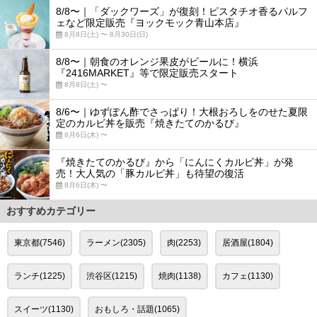
8/8〜｜「ダックワーズ」が復刻！ピスタチオ香るパルフ
ェなど限定販売『ヨックモック青山本店』
8月8日(土) 〜 8月30日(日)
8/8〜｜朝食のオレンジ果皮がビールに！横浜
『2416MARKET』等で限定販売スタート
8月8日(土) 〜
8/6〜｜ゆずぽん酢でさっぱり！大根おろしをのせた夏限
定のカルビ丼を販売『焼きたてのかるび』
8月6日(木) 〜
『焼きたてのかるび』から「にんにくカルビ丼」が発
売！大人気の「豚カルビ丼」も待望の復活
8月6日(木) 〜
おすすめカテゴリー
東京都(7546)
ラーメン(2305)
肉(2253)
居酒屋(1804)
ランチ(1225)
渋谷区(1215)
焼肉(1138)
カフェ(1130)
スイーツ(1130)
おもしろ・話題(1065)