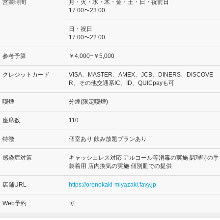
営業時間
月・火・水・木・金・土・日・祝前日
17:00〜23:00
日・祝日
17:00〜22:00
参考予算
￥4,000~￥5,000
クレジットカード
VISA、MASTER、AMEX、JCB、DINERS、DISCOVE
R、その他交通系IC、ID、QUICpayも可
喫煙
分煙(限定喫煙)
座席数
110
特徴
個室あり 飲み放題プランあり
感染症対策
キャッシュレス対応 アルコール等消毒の実施 調理時の手
袋着用 店内換気の実施 個別皿での提供
店舗URL
https://orenokaki-miyazaki.favy.jp
Web予約
可