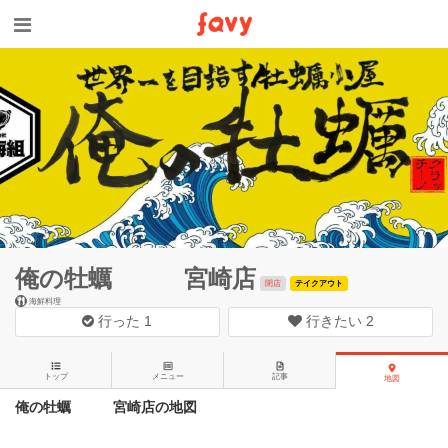
俺の牡蠣 宮崎店
閉店
テイクアウト
海鮮料理
行った
1
行きたい
2
トップ
メニュー
記事
地図
俺の牡蠣 宮崎店の地図