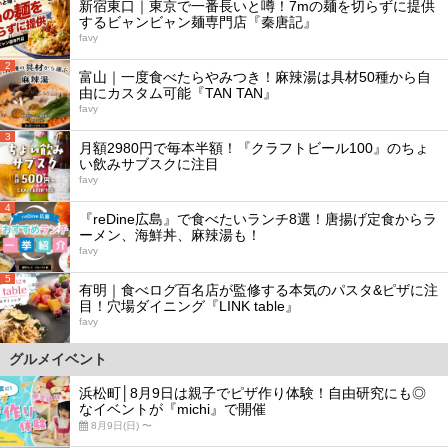
新宿東口｜東京で一番長いと噂！7mの麺を切らずに提供
するビャンビャン麺専門店『秦唐記』
favy
2
富山｜一度食べたらやみつき！麻辣湯は具材50種から自
由にカスタム可能『TAN TAN』
favy
3
月額2980円で毎本半額！『クラフトビール100』のちょ
い飲みサブスクに注目
favy
4
『reDine広島』で食べたいランチ8選！唐揚げ定食からラ
ーメン、海鮮丼、麻辣湯も！
favy
5
有明｜食べログ百名店が監修する本気のパスタ&ピザに注
目！穴場ダイニング『LINK table』
favy
グルメイベント
浜松町│8月9日は親子でピザ作り体験！自由研究にも◎
なイベントが『michi』で開催
8月9日(日) 〜