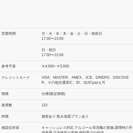
営業時間
月・火・水・木・金・土・日・祝前日
17:00〜23:00
日・祝日
17:00〜22:00
参考予算
￥4,000~￥5,000
クレジットカード
VISA、MASTER、AMEX、JCB、DINERS、DISCOVE
R、その他交通系IC、ID、QUICpayも可
喫煙
分煙(限定喫煙)
座席数
110
特徴
個室あり 飲み放題プランあり
感染症対策
キャッシュレス対応 アルコール等消毒の実施 調理時の手
袋着用 店内換気の実施 個別皿での提供