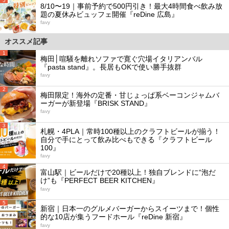
5
8/10〜19｜事前予約で500円引き！最大4時間食べ飲み放
題の夏休みビュッフェ開催『reDine 広島』
favy
オススメ記事
1
梅田│喧騒を離れソファで寛ぐ穴場イタリアンバル
『pasta stand』。長居もOKで使い勝手抜群
favy
2
梅田限定！海外の定番・甘じょっぱ系ベーコンジャムバ
ーガーが新登場『BRISK STAND』
favy
3
札幌・4PLA｜常時100種以上のクラフトビールが揃う！
自分で手にとって飲み比べもできる『クラフトビール
100』
favy
4
富山駅｜ビールだけで20種以上！独自ブレンドに“泡だ
け”も『PERFECT BEER KITCHEN』
favy
5
新宿｜日本一のグルメバーガーからスイーツまで！個性
的な10店が集うフードホール『reDine 新宿』
favy