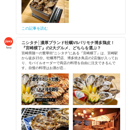
この記事を読む
ニシタチ│濃厚ブランド牡蠣VSパリモチ博多鶏皮！
『宮崎横丁』の2大グルメ、どちらを選ぶ？
favy
宮崎県随一の繁華街“ニシタチ”にある『宮崎横丁』は、宮崎駅
から徒歩15分。牡蠣専門店、博多焼き鳥店の2店舗が入ってお
り、モバイルオーダーで両店の料理を自由に注文できるんで
す。自慢の料理はお酒が恋...