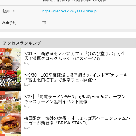
店舗URL
https://orenokaki-miyazaki.favy.jp
Web予約
可
アクセスランキング
1
7/31〜｜新静岡セノバにカフェ『けのひ堂ラボ』が出
店！濃厚クロックムッシュにスイーツも
favy
2
〜9/30｜100辛麻辣湯に激辛超えの“インド辛”カレーも！
『富山北口横丁』で激辛フェス開催中
favy
3
7/27│『尾道ラーメンWAN』が広島HiroPaにオープン！
キッズラーメン無料イベント開催
favy
4
梅田限定！海外の定番・甘じょっぱ系ベーコンジャムバ
ーガーが新登場『BRISK STAND』
favy