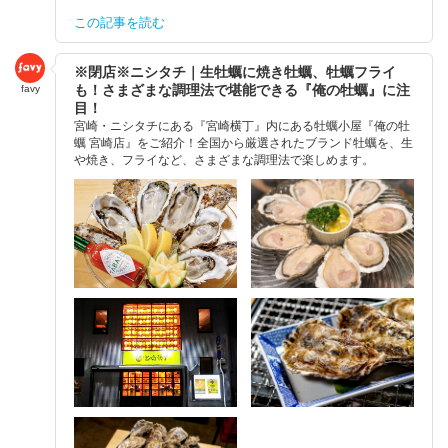
この記事を読む
※閉店※ニシタチ｜生牡蠣に焼き牡蠣、牡蠣フライ
も！さまざまな調理法で堪能できる『俺の牡蠣』に注
favy
目！
宮崎・ニシタチにある『宮崎横丁』内にある牡蠣小屋『俺の牡
蠣 宮崎店』をご紹介！全国から厳選されたブランド牡蠣を、生
や焼き、フライなど、さまざまな調理法で楽しめます。