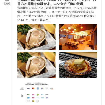
甘みと旨味を体験せよ。ニシタチ『俺の牡蠣』
宮崎横
丁
宮崎駅から徒歩15分、宮崎県最大の歓楽街・ニシタチにある牡
蠣小屋『俺の牡蠣 宮崎』。オーナー自らが全国の養殖場を訪
れ、その時々で“本当にうまい”牡蠣だけを選び抜いて仕入れて
いるため、鮮度・旨みと...