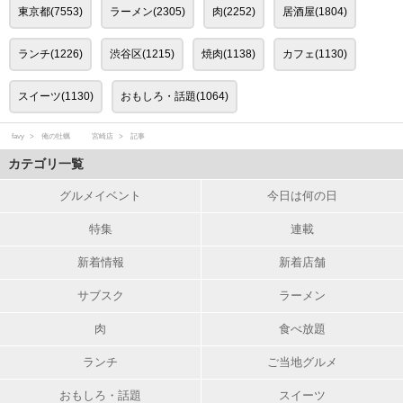
東京都(7553)
ラーメン(2305)
肉(2252)
居酒屋(1804)
ランチ(1226)
渋谷区(1215)
焼肉(1138)
カフェ(1130)
スイーツ(1130)
おもしろ・話題(1064)
favy
俺の牡蠣 宮崎店
記事
カテゴリ一覧
グルメイベント
今日は何の日
特集
連載
新着情報
新着店舗
サブスク
ラーメン
肉
食べ放題
ランチ
ご当地グルメ
おもしろ・話題
スイーツ