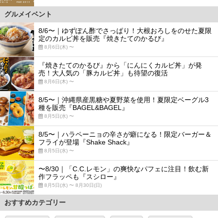
グルメイベント
8/6〜｜ゆずぽん酢でさっぱり！大根おろしをのせた夏限
定のカルビ丼を販売『焼きたてのかるび』
8月6日(木) 〜
『焼きたてのかるび』から「にんにくカルビ丼」が発
売！大人気の「豚カルビ丼」も待望の復活
8月6日(木) 〜
8/5〜｜沖縄県産黒糖や夏野菜を使用！夏限定ベーグル3
種を販売『BAGEL&BAGEL』
8月5日(水) 〜
8/5〜｜ハラペーニョの辛さが癖になる！限定バーガー＆
フライが登場『Shake Shack』
8月5日(水) 〜
〜8/30｜「C.C.レモン」の爽快なパフェに注目！飲む新
作フラッペも『スシロー』
8月5日(水) 〜 8月30日(日)
おすすめカテゴリー