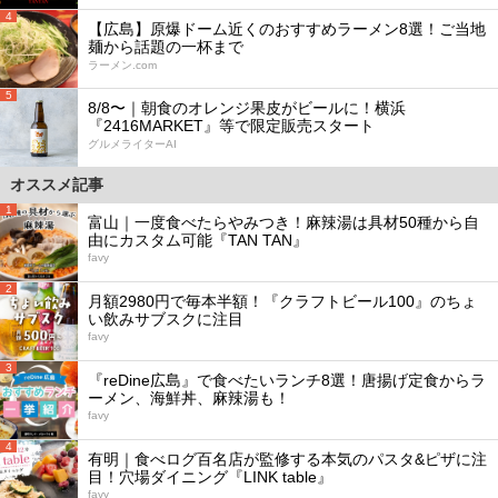
4
【広島】原爆ドーム近くのおすすめラーメン8選！ご当地
麺から話題の一杯まで
ラーメン.com
5
8/8〜｜朝食のオレンジ果皮がビールに！横浜
『2416MARKET』等で限定販売スタート
グルメライターAI
オススメ記事
1
富山｜一度食べたらやみつき！麻辣湯は具材50種から自
由にカスタム可能『TAN TAN』
favy
2
月額2980円で毎本半額！『クラフトビール100』のちょ
い飲みサブスクに注目
favy
3
『reDine広島』で食べたいランチ8選！唐揚げ定食からラ
ーメン、海鮮丼、麻辣湯も！
favy
4
有明｜食べログ百名店が監修する本気のパスタ&ピザに注
目！穴場ダイニング『LINK table』
favy