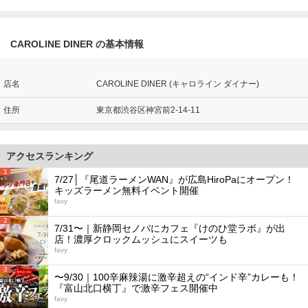
CAROLINE DINER の基本情報
店名
CAROLINE DINER (キャロライン ダイナー)
住所
東京都渋谷区神宮前2-14-11
アクセスランキング
1
7/27│『尾道ラーメンWAN』が広島HiroPaにオープン！
キッズラーメン無料イベント開催
favy
2
7/31〜｜新静岡セノバにカフェ『けのひ堂ラボ』が出
店！濃厚クロックムッシュにスイーツも
favy
3
〜9/30｜100辛麻辣湯に激辛超えの“インド辛”カレーも！
『富山北口横丁』で激辛フェス開催中
favy