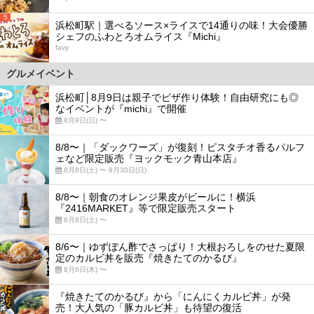
5
浜松町駅｜選べるソース×ライスで14通りの味！大会優勝
シェフのふわとろオムライス『Michi』
favy
グルメイベント
浜松町│8月9日は親子でピザ作り体験！自由研究にも◎
なイベントが『michi』で開催
8月9日(日) 〜
8/8〜｜「ダックワーズ」が復刻！ピスタチオ香るパルフ
ェなど限定販売『ヨックモック青山本店』
8月8日(土) 〜 8月30日(日)
8/8〜｜朝食のオレンジ果皮がビールに！横浜
『2416MARKET』等で限定販売スタート
8月8日(土) 〜
8/6〜｜ゆずぽん酢でさっぱり！大根おろしをのせた夏限
定のカルビ丼を販売『焼きたてのかるび』
8月6日(木) 〜
『焼きたてのかるび』から「にんにくカルビ丼」が発
売！大人気の「豚カルビ丼」も待望の復活