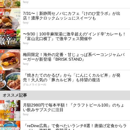
favy
2
7/31〜｜新静岡セノバにカフェ『けのひ堂ラボ』が出
店！濃厚クロックムッシュにスイーツも
favy
3
〜9/30｜100辛麻辣湯に激辛超えの“インド辛”カレーも！
『富山北口横丁』で激辛フェス開催中
favy
4
梅田限定！海外の定番・甘じょっぱ系ベーコンジャムバ
ーガーが新登場『BRISK STAND』
favy
5
『焼きたてのかるび』から「にんにくカルビ丼」が発
売！大人気の「豚カルビ丼」も待望の復活
グルメライターAI
オススメ記事
1
月額2980円で毎本半額！『クラフトビール100』のちょ
い飲みサブスクに注目
favy
2
『reDine広島』で食べたいランチ8選！唐揚げ定食からラ