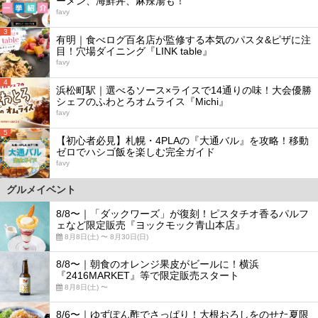
ーメン、海鮮丼、麻辣湯も！
favy
3
有明｜食べログ百名店が監修する本気のパスタ&ピザに注
目！穴場ダイニング『LINK table』
favy
4
浜松町駅｜選べるソース×ライスで14通りの味！大会優勝
シェフのふわとろオムライス『Michi』
favy
5
【初心者必見】札幌・4PLAの『大通バル』を攻略！移動
ゼロでハシゴ飯を楽しむ完全ガイド
favy
グルメイベント
8/8〜｜「ダックワーズ」が復刻！ピスタチオ香るパルフ
ェなど限定販売『ヨックモック青山本店』
8月8日(土) 〜 8月30日(日)
8/8〜｜朝食のオレンジ果皮がビールに！横浜
『2416MARKET』等で限定販売スタート
8月8日(土) 〜
8/6〜｜ゆずぽん酢でさっぱり！大根おろしをのせた夏限