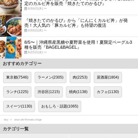
定のカルビ丼を販売『焼きたてのかるび』
8月6日(木) 〜
『焼きたてのかるび』から「にんにくカルビ丼」が発
売！大人気の「豚カルビ丼」も待望の復活
8月6日(木) 〜
8/5〜｜沖縄県産黒糖や夏野菜を使用！夏限定ベーグル3
種を販売『BAGEL&BAGEL』
8月5日(水) 〜
おすすめカテゴリー
東京都(7546)
ラーメン(2305)
肉(2253)
居酒屋(1804)
ランチ(1225)
渋谷区(1215)
焼肉(1138)
カフェ(1130)
スイーツ(1130)
おもしろ・話題(1065)
favy
anea cafe Monnaka village
カテゴリ一覧