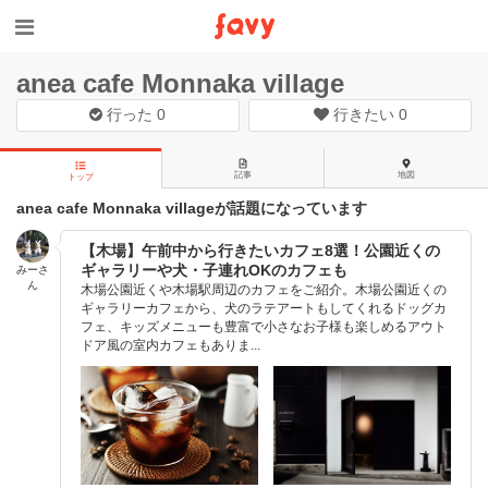
anea cafe Monnaka village
行った
0
行きたい
0
記事
地図
トップ
anea cafe Monnaka villageが話題になっています
【木場】午前中から行きたいカフェ8選！公園近くの
ギャラリーや犬・子連れOKのカフェも
みーさ
ん
木場公園近くや木場駅周辺のカフェをご紹介。木場公園近くの
ギャラリーカフェから、犬のラテアートもしてくれるドッグカ
フェ、キッズメニューも豊富で小さなお子様も楽しめるアウト
ドア風の室内カフェもありま...