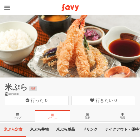
米ぷら
閉店
創作和食
行った
0
行きたい
0
トップ
記事
地図
メニュー
米ぷら定食
米ぷら丼物
米ぷら単品
ドリンク
テイクアウト・優待