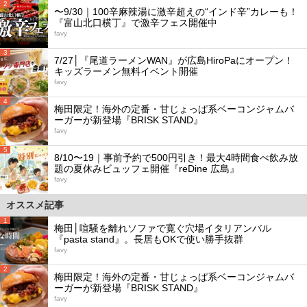
2
〜9/30｜100辛麻辣湯に激辛超えの“インド辛”カレーも！
『富山北口横丁』で激辛フェス開催中
favy
3
7/27│『尾道ラーメンWAN』が広島HiroPaにオープン！
キッズラーメン無料イベント開催
favy
4
梅田限定！海外の定番・甘じょっぱ系ベーコンジャムバ
ーガーが新登場『BRISK STAND』
favy
5
8/10〜19｜事前予約で500円引き！最大4時間食べ飲み放
題の夏休みビュッフェ開催『reDine 広島』
favy
オススメ記事
1
梅田│喧騒を離れソファで寛ぐ穴場イタリアンバル
『pasta stand』。長居もOKで使い勝手抜群
favy
2
梅田限定！海外の定番・甘じょっぱ系ベーコンジャムバ
ーガーが新登場『BRISK STAND』
favy