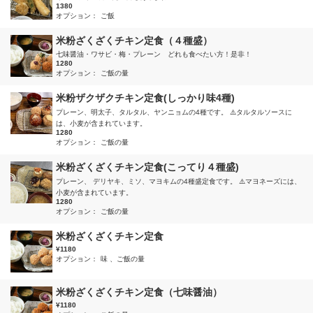
1380
オプション：
ご飯
米粉ざくざくチキン定食（４種盛）
七味醤油・ワサビ・梅・プレーン どれも食べたい方！是非！
1280
オプション：
ご飯の量
米粉ザクザクチキン定食(しっかり味4種)
プレーン、明太子、タルタル、ヤンニョムの4種です。 ⚠️タルタルソースに
は、小麦が含まれています。
1280
オプション：
ご飯の量
米粉ざくざくチキン定食(こってり４種盛)
プレーン、 デリヤキ、ミソ、マヨキムの4種盛定食です。 ⚠️マヨネーズには、
小麦が含まれています。
1280
オプション：
ご飯の量
米粉ざくざくチキン定食
¥1180
オプション：
味
ご飯の量
米粉ざくざくチキン定食（七味醤油）
¥1180