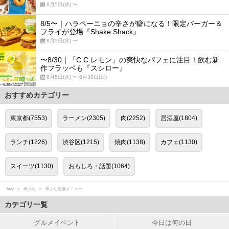
8月5日(水) 〜
8/5〜｜ハラペーニョの辛さが癖になる！限定バーガー＆
フライが登場『Shake Shack』
8月5日(水) 〜
〜8/30｜「C.C.レモン」の爽快なパフェに注目！飲む新
作フラッペも『スシロー』
8月5日(水) 〜 8月30日(日)
おすすめカテゴリー
東京都(7553)
ラーメン(2305)
肉(2252)
居酒屋(1804)
ランチ(1226)
渋谷区(1215)
焼肉(1138)
カフェ(1130)
スイーツ(1130)
おもしろ・話題(1064)
favy
米ぷら
米ぷら定食メニュー
カテゴリ一覧
グルメイベント
今日は何の日