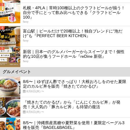
3
札幌・4PLA｜常時100種以上のクラフトビールが揃う！
自分で手にとって飲み比べもできる『クラフトビール
100』
favy
4
富山駅｜ビールだけで20種以上！独自ブレンドに“泡だ
け”も『PERFECT BEER KITCHEN』
favy
5
新宿｜日本一のグルメバーガーからスイーツまで！個性
的な10店が集うフードホール『reDine 新宿』
favy
グルメイベント
8/6〜｜ゆずぽん酢でさっぱり！大根おろしをのせた夏限
定のカルビ丼を販売『焼きたてのかるび』
8月6日(木) 〜
『焼きたてのかるび』から「にんにくカルビ丼」が発
売！大人気の「豚カルビ丼」も待望の復活
8月6日(木) 〜
8/5〜｜沖縄県産黒糖や夏野菜を使用！夏限定ベーグル3
種を販売『BAGEL&BAGEL』