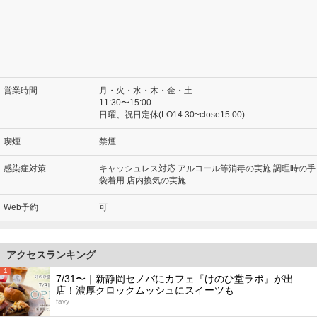
営業時間
月・火・水・木・金・土
11:30〜15:00
日曜、祝日定休(LO14:30~close15:00)
喫煙
禁煙
感染症対策
キャッシュレス対応 アルコール等消毒の実施 調理時の手
袋着用 店内換気の実施
Web予約
可
アクセスランキング
1
7/31〜｜新静岡セノバにカフェ『けのひ堂ラボ』が出
店！濃厚クロックムッシュにスイーツも
favy