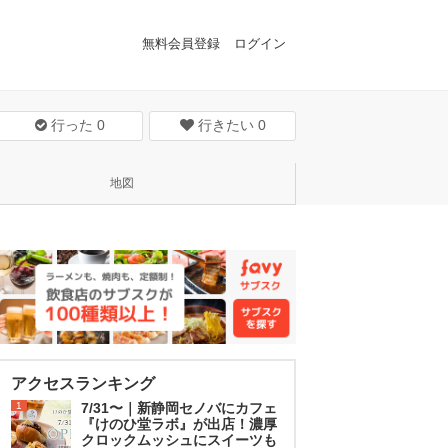
無料会員登録
ログイン
行った
0
行きたい
0
地図
アクセスランキング
1
7/31〜｜新静岡セノバにカフェ
『けのひ堂ラボ』が出店！濃厚
クロックムッシュにスイーツも