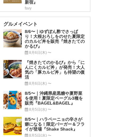
新宿』
favy
グルメイベント
8/6〜｜ゆずぽん酢でさっぱ
り！大根おろしをのせた夏限定
のカルビ丼を販売『焼きたての
かるび』
8月6日(木) 〜
『焼きたてのかるび』から「に
んにくカルビ丼」が発売！大人
気の「豚カルビ丼」も待望の復
活
8月6日(木) 〜
8/5〜｜沖縄県産黒糖や夏野菜
を使用！夏限定ベーグル3種を
販売『BAGEL&BAGEL』
8月5日(水) 〜
8/5〜｜ハラペーニョの辛さが
癖になる！限定バーガー＆フラ
イが登場『Shake Shack』
8月5日(水) 〜