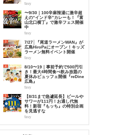
favy
2
〜9/30｜100辛麻辣湯に激辛超
えの“インド辛”カレーも！『富
山北口横丁』で激辛フェス開催
中
favy
3
7/27│『尾道ラーメンWAN』が
広島HiroPaにオープン！キッズ
ラーメン無料イベント開催
favy
4
8/10〜19｜事前予約で500円引
き！最大4時間食べ飲み放題の
夏休みビュッフェ開催『reDine
広島』
favy
5
【8/31まで急遽延長】ビールや
サワーが111円！お通し代無
料！新宿『もッち』の特別企画
を見逃すな
favy