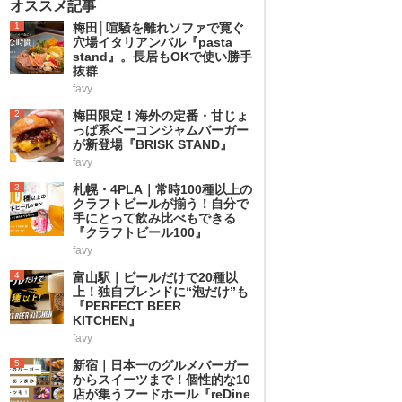
オススメ記事
1
梅田│喧騒を離れソファで寛ぐ
穴場イタリアンバル『pasta
stand』。長居もOKで使い勝手
抜群
favy
2
梅田限定！海外の定番・甘じょ
っぱ系ベーコンジャムバーガー
が新登場『BRISK STAND』
favy
3
札幌・4PLA｜常時100種以上の
クラフトビールが揃う！自分で
手にとって飲み比べもできる
『クラフトビール100』
favy
4
富山駅｜ビールだけで20種以
上！独自ブレンドに“泡だけ”も
『PERFECT BEER
KITCHEN』
favy
5
新宿｜日本一のグルメバーガー
からスイーツまで！個性的な10
店が集うフードホール『reDine