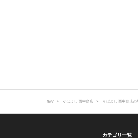
favy
そばよし 西中島店
そばよし 西中島店の
カテゴリ一覧