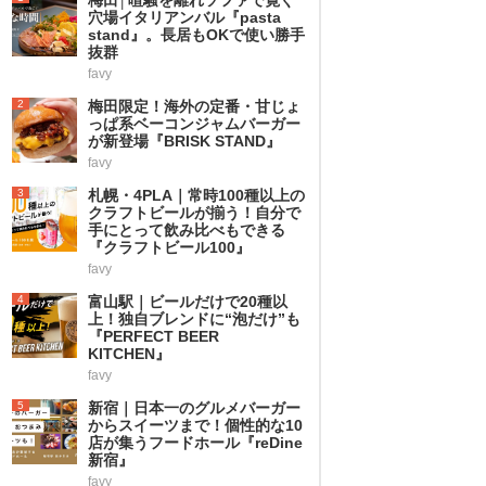
穴場イタリアンバル『pasta
stand』。長居もOKで使い勝手
抜群
favy
2
梅田限定！海外の定番・甘じょ
っぱ系ベーコンジャムバーガー
が新登場『BRISK STAND』
favy
3
札幌・4PLA｜常時100種以上の
クラフトビールが揃う！自分で
手にとって飲み比べもできる
『クラフトビール100』
favy
4
富山駅｜ビールだけで20種以
上！独自ブレンドに“泡だけ”も
『PERFECT BEER
KITCHEN』
favy
5
新宿｜日本一のグルメバーガー
からスイーツまで！個性的な10
店が集うフードホール『reDine
新宿』
favy