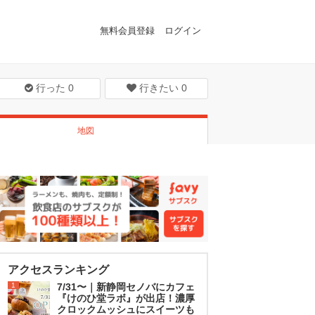
無料会員登録
ログイン
行った
0
行きたい
0
地図
アクセスランキング
1
7/31〜｜新静岡セノバにカフェ
『けのひ堂ラボ』が出店！濃厚
クロックムッシュにスイーツも