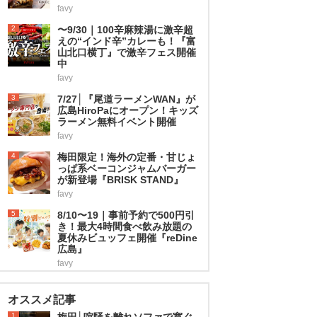
favy
2
〜9/30｜100辛麻辣湯に激辛超
えの“インド辛”カレーも！『富
山北口横丁』で激辛フェス開催
中
favy
3
7/27│『尾道ラーメンWAN』が
広島HiroPaにオープン！キッズ
ラーメン無料イベント開催
favy
4
梅田限定！海外の定番・甘じょ
っぱ系ベーコンジャムバーガー
が新登場『BRISK STAND』
favy
5
8/10〜19｜事前予約で500円引
き！最大4時間食べ飲み放題の
夏休みビュッフェ開催『reDine
広島』
favy
オススメ記事
1
梅田│喧騒を離れソファで寛ぐ