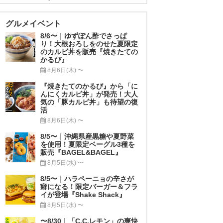
グルメイベント
8/6〜｜ゆずぽん酢でさっぱ
り！大根おろしをのせた夏限定
のカルビ丼を販売『焼きたての
かるび』
8月6日(木) 〜
『焼きたてのかるび』から「に
んにくカルビ丼」が発売！大人
気の「豚カルビ丼」も待望の復
活
8月6日(木) 〜
8/5〜｜沖縄県産黒糖や夏野菜
を使用！夏限定ベーグル3種を
販売『BAGEL&BAGEL』
8月5日(水) 〜
8/5〜｜ハラペーニョの辛さが
癖になる！限定バーガー＆フラ
イが登場『Shake Shack』
8月5日(水) 〜
〜8/30｜「C.C.レモン」の爽快