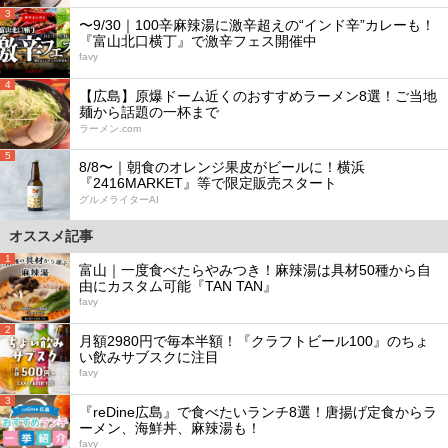
3
〜9/30｜100辛麻辣湯に激辛超えの“インド辛”カレーも！
『富山北口横丁』で激辛フェス開催中
favy
4
【広島】原爆ドーム近くのおすすめラーメン8選！ご当地
麺から話題の一杯まで
ラーメン.com
5
8/8〜｜朝食のオレンジ果皮がビールに！横浜
『2416MARKET』等で限定販売スタート
グルメライターAI
オススメ記事
1
富山｜一度食べたらやみつき！麻辣湯は具材50種から自
由にカスタム可能『TAN TAN』
favy
2
月額2980円で毎本半額！『クラフトビール100』のちょ
い飲みサブスクに注目
favy
3
『reDine広島』で食べたいランチ8選！唐揚げ定食からラ
ーメン、海鮮丼、麻辣湯も！
favy