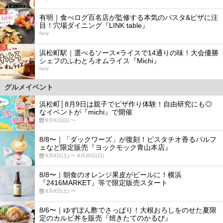
4
有明｜食べログ百名店が監修する本気のパスタ&ピザに注
目！穴場ダイニング『LINK table』
favy
5
浜松町駅｜選べるソース×ライスで14通りの味！大会優勝
シェフのふわとろオムライス『Michi』
favy
グルメイベント
浜松町│8月9日は親子でピザ作り体験！自由研究にも◎
なイベントが『michi』で開催
8月9日(日) 〜
8/8〜｜「ダックワーズ」が復刻！ピスタチオ香るパルフ
ェなど限定販売『ヨックモック青山本店』
8月8日(土) 〜 8月30日(日)
8/8〜｜朝食のオレンジ果皮がビールに！横浜
『2416MARKET』等で限定販売スタート
8月8日(土) 〜
8/6〜｜ゆずぽん酢でさっぱり！大根おろしをのせた夏限
定のカルビ丼を販売『焼きたてのかるび』