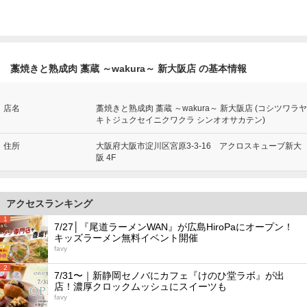
藁焼きと熟成肉 藁蔵 ～wakura～ 新大阪店 の基本情報
店名
藁焼きと熟成肉 藁蔵 ～wakura～ 新大阪店 (コシツワラヤ
キトジュクセイニクワクラ シンオオサカテン)
住所
大阪府大阪市淀川区宮原3-3-16 アクロスキューブ新大
阪 4F
アクセスランキング
1
7/27│『尾道ラーメンWAN』が広島HiroPaにオープン！
キッズラーメン無料イベント開催
favy
2
7/31〜｜新静岡セノバにカフェ『けのひ堂ラボ』が出
店！濃厚クロックムッシュにスイーツも
favy