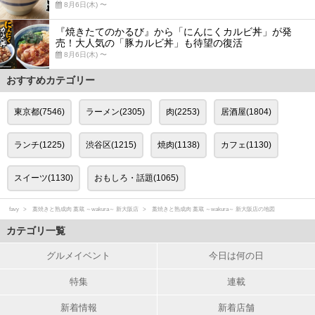
8月6日(木) 〜
『焼きたてのかるび』から「にんにくカルビ丼」が発
売！大人気の「豚カルビ丼」も待望の復活
8月6日(木) 〜
おすすめカテゴリー
東京都(7546)
ラーメン(2305)
肉(2253)
居酒屋(1804)
ランチ(1225)
渋谷区(1215)
焼肉(1138)
カフェ(1130)
スイーツ(1130)
おもしろ・話題(1065)
favy
藁焼きと熟成肉 藁蔵 ～wakura～ 新大阪店
藁焼きと熟成肉 藁蔵 ～wakura～ 新大阪店の地図
カテゴリ一覧
グルメイベント
今日は何の日
特集
連載
新着情報
新着店舗