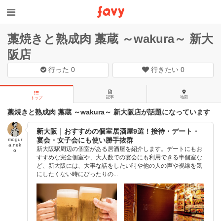
藁焼きと熟成肉 藁蔵 ～wakura～ 新大
阪店
行った
0
行きたい
0
記事
地図
トップ
藁焼きと熟成肉 藁蔵 ～wakura～ 新大阪店が話題になっています
新大阪｜おすすめの個室居酒屋9選！接待・デート・
宴会・女子会にも使い勝手抜群
mogur
a.nek
新大阪駅周辺の個室がある居酒屋を紹介します。デートにもお
o
すすめな完全個室や、大人数での宴会にも利用できる半個室な
ど、新大阪には、大事な話をしたい時や他の人の声や視線を気
にしたくない時にぴったりの...