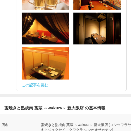
この記事を読む
藁焼きと熟成肉 藁蔵 ～wakura～ 新大阪店 の基本情報
店名
藁焼きと熟成肉 藁蔵 ～wakura～ 新大阪店 (コシツワラヤ
キトジュクセイニクワクラ シンオオサカテン)