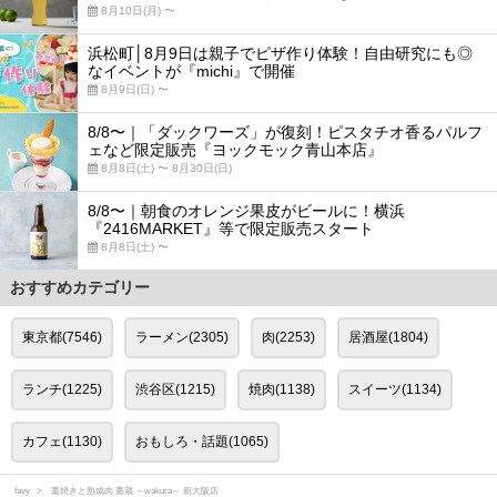
8月10日(月) 〜
浜松町│8月9日は親子でピザ作り体験！自由研究にも◎
なイベントが『michi』で開催
8月9日(日) 〜
8/8〜｜「ダックワーズ」が復刻！ピスタチオ香るパルフ
ェなど限定販売『ヨックモック青山本店』
8月8日(土) 〜 8月30日(日)
8/8〜｜朝食のオレンジ果皮がビールに！横浜
『2416MARKET』等で限定販売スタート
8月8日(土) 〜
おすすめカテゴリー
東京都(7546)
ラーメン(2305)
肉(2253)
居酒屋(1804)
ランチ(1225)
渋谷区(1215)
焼肉(1138)
スイーツ(1134)
カフェ(1130)
おもしろ・話題(1065)
favy
藁焼きと熟成肉 藁蔵 ～wakura～ 新大阪店