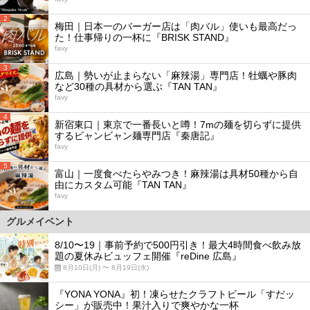
2
梅田｜日本一のバーガー店は「肉バル」使いも最高だっ
た！仕事帰りの一杯に『BRISK STAND』
favy
3
広島｜勢いが止まらない「麻辣湯」専門店！牡蠣や豚肉
など30種の具材から選ぶ『TAN TAN』
favy
4
新宿東口｜東京で一番長いと噂！7mの麺を切らずに提供
するビャンビャン麺専門店『秦唐記』
favy
5
富山｜一度食べたらやみつき！麻辣湯は具材50種から自
由にカスタム可能『TAN TAN』
favy
グルメイベント
8/10〜19｜事前予約で500円引き！最大4時間食べ飲み放
題の夏休みビュッフェ開催『reDine 広島』
8月10日(月) 〜 8月19日(水)
『YONA YONA』初！凍らせたクラフトビール「すだッ
シー」が販売中！果汁入りで爽やかな一杯