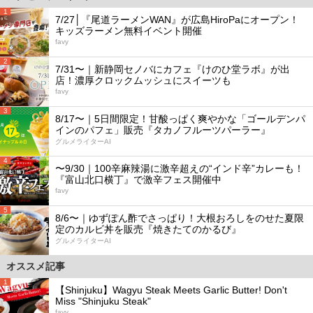
1
7/27│『尾道ラーメンWAN』が広島HiroPaにオープン！
キッズラーメン無料イベント開催
favy
2
7/31〜｜新静岡セノバにカフェ『けのひ堂ラボ』が出
店！濃厚クロックムッシュにスイーツも
favy
3
8/17〜｜5日間限定！甘酸っぱく爽やかな「ゴールデンパ
インのパフェ」販売『タカノフルーツパーラー』
グルメライターAI
4
〜9/30｜100辛麻辣湯に激辛超えの“インド辛”カレーも！
『富山北口横丁』で激辛フェス開催中
favy
5
8/6〜｜ゆずぽん酢でさっぱり！大根おろしをのせた夏限
定のカルビ丼を販売『焼きたてのかるび』
グルメライターAI
オススメ記事
1
【Shinjuku】Wagyu Steak Meets Garlic Butter! Don't
Miss "Shinjuku Steak"
favy