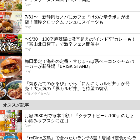
favy
2
7/31〜｜新静岡セノバにカフェ『けのひ堂ラボ』が出
店！濃厚クロックムッシュにスイーツも
favy
3
〜9/30｜100辛麻辣湯に激辛超えの“インド辛”カレーも！
『富山北口横丁』で激辛フェス開催中
favy
4
梅田限定！海外の定番・甘じょっぱ系ベーコンジャムバ
ーガーが新登場『BRISK STAND』
favy
5
『焼きたてのかるび』から「にんにくカルビ丼」が発
売！大人気の「豚カルビ丼」も待望の復活
グルメライターAI
オススメ記事
1
月額2980円で毎本半額！『クラフトビール100』のちょ
い飲みサブスクに注目
favy
2
『reDine広島』で食べたいランチ8選！唐揚げ定食からラ