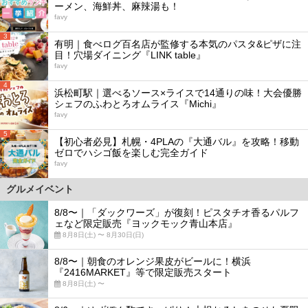
ーメン、海鮮丼、麻辣湯も！
favy
3
有明｜食べログ百名店が監修する本気のパスタ&ピザに注
目！穴場ダイニング『LINK table』
favy
4
浜松町駅｜選べるソース×ライスで14通りの味！大会優勝
シェフのふわとろオムライス『Michi』
favy
5
【初心者必見】札幌・4PLAの『大通バル』を攻略！移動
ゼロでハシゴ飯を楽しむ完全ガイド
favy
グルメイベント
8/8〜｜「ダックワーズ」が復刻！ピスタチオ香るパルフ
ェなど限定販売『ヨックモック青山本店』
8月8日(土) 〜 8月30日(日)
8/8〜｜朝食のオレンジ果皮がビールに！横浜
『2416MARKET』等で限定販売スタート
8月8日(土) 〜