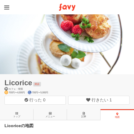
Licorice
閉店
カフェ・喫茶
700円〜4,000円
700円〜5,000円
行った
0
行きたい
1
トップ
メニュー
記事
地図
Licoriceの地図