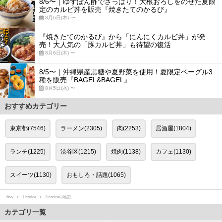
8/6〜｜ゆずぽん酢でさっぱり！大根おろしをのせた夏限
定のカルビ丼を販売『焼きたてのかるび』
8月6日(木) 〜
『焼きたてのかるび』から「にんにくカルビ丼」が発
売！大人気の「豚カルビ丼」も待望の復活
8月6日(木) 〜
8/5〜｜沖縄県産黒糖や夏野菜を使用！夏限定ベーグル3
種を販売『BAGEL&BAGEL』
8月5日(水) 〜
おすすめカテゴリー
東京都(7546)
ラーメン(2305)
肉(2253)
居酒屋(1804)
ランチ(1225)
渋谷区(1215)
焼肉(1138)
カフェ(1130)
スイーツ(1130)
おもしろ・話題(1065)
favy
Licorice
Licoriceの地図
カテゴリ一覧