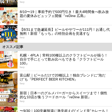
favy
4
8/10〜19｜事前予約で500円引き！最大4時間食べ飲み放
題の夏休みビュッフェ開催『reDine 広島』
favy
5
【8/31まで急遽延長】ビールやサワーが111円！お通し代
無料！新宿『もッち』の特別企画を見逃すな
favy
オススメ記事
1
札幌・4PLA｜常時100種以上のクラフトビールが揃う！
自分で手にとって飲み比べもできる『クラフトビール
100』
favy
2
富山駅｜ビールだけで20種以上！独自ブレンドに“泡だ
け”も『PERFECT BEER KITCHEN』
favy
3
新宿｜日本一のグルメバーガーからスイーツまで！個性
的な10店が集うフードホール『reDine 新宿』
favy
4
〜9/30｜100辛麻辣湯に激辛超えの“インド辛”カレーも！