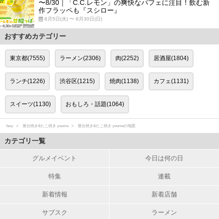
〜8/30｜「C.C.レモン」の爽快なパフェに注目！飲む新
作フラッペも『スシロー』
8月5日(水) 〜 8月30日(日)
おすすめカテゴリー
東京都(7555)
ラーメン(2306)
肉(2252)
居酒屋(1804)
ランチ(1226)
渋谷区(1215)
焼肉(1138)
カフェ(1131)
スイーツ(1130)
おもしろ・話題(1064)
favy
屋台焼き&たこ焼き youme
屋台焼き&たこ焼き youmeの地図
カテゴリ一覧
グルメイベント
今日は何の日
特集
連載
新着情報
新着店舗
サブスク
ラーメン