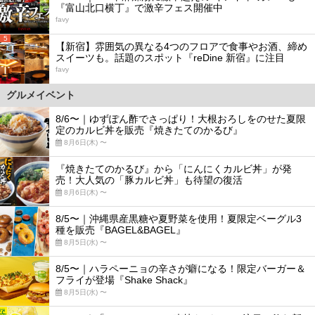
『富山北口横丁』で激辛フェス開催中
favy
5
【新宿】雰囲気の異なる4つのフロアで食事やお酒、締め
スイーツも。話題のスポット『reDine 新宿』に注目
favy
グルメイベント
8/6〜｜ゆずぽん酢でさっぱり！大根おろしをのせた夏限
定のカルビ丼を販売『焼きたてのかるび』
8月6日(木) 〜
『焼きたてのかるび』から「にんにくカルビ丼」が発
売！大人気の「豚カルビ丼」も待望の復活
8月6日(木) 〜
8/5〜｜沖縄県産黒糖や夏野菜を使用！夏限定ベーグル3
種を販売『BAGEL&BAGEL』
8月5日(水) 〜
8/5〜｜ハラペーニョの辛さが癖になる！限定バーガー＆
フライが登場『Shake Shack』
8月5日(水) 〜