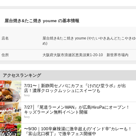
屋台焼き&たこ焼き youme の基本情報
店名
屋台焼き&たこ焼き youme (やたいやきあんどたこやきゆ
め)
住所
大阪府大阪市浪速区恵美須東1-20-10 新世界市場内
アクセスランキング
1
7/31〜｜新静岡セノバにカフェ『けのひ堂ラボ』が出
店！濃厚クロックムッシュにスイーツも
favy
2
7/27│『尾道ラーメンWAN』が広島HiroPaにオープン！
キッズラーメン無料イベント開催
favy
3
〜9/30｜100辛麻辣湯に激辛超えの“インド辛”カレーも！
『富山北口横丁』で激辛フェス開催中