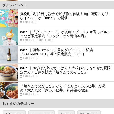
グルメイベント
浜松町│8月9日は親子でピザ作り体験！自由研究にも◎
なイベントが『michi』で開催
8月9日(日) 〜
8/8〜｜「ダックワーズ」が復刻！ピスタチオ香るパルフ
ェなど限定販売『ヨックモック青山本店』
8月8日(土) 〜 8月30日(日)
8/8〜｜朝食のオレンジ果皮がビールに！横浜
『2416MARKET』等で限定販売スタート
8月8日(土) 〜
8/6〜｜ゆずぽん酢でさっぱり！大根おろしをのせた夏限
定のカルビ丼を販売『焼きたてのかるび』
8月6日(木) 〜
『焼きたてのかるび』から「にんにくカルビ丼」が発
売！大人気の「豚カルビ丼」も待望の復活
8月6日(木) 〜
おすすめカテゴリー