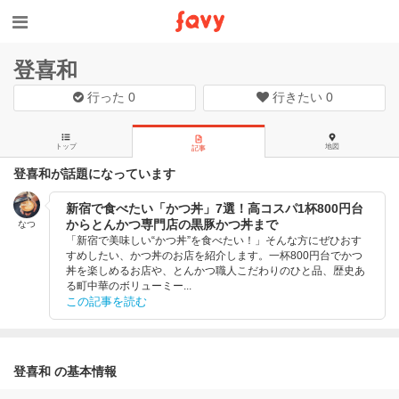
登喜和
行った
0
行きたい
0
トップ
地図
記事
登喜和が話題になっています
新宿で食べたい「かつ丼」7選！高コスパ1杯800円台
からとんかつ専門店の黒豚かつ丼まで
なつ
「新宿で美味しい“かつ丼”を食べたい！」そんな方にぜひおす
すめしたい、かつ丼のお店を紹介します。一杯800円台でかつ
丼を楽しめるお店や、とんかつ職人こだわりのひと品、歴史あ
る町中華のボリューミー...
この記事を読む
登喜和 の基本情報