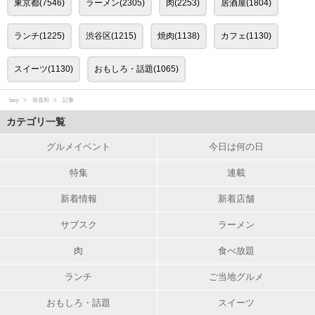
東京都(7546)
ラーメン(2305)
肉(2253)
居酒屋(1804)
ランチ(1225)
渋谷区(1215)
焼肉(1138)
カフェ(1130)
スイーツ(1130)
おもしろ・話題(1065)
favy
登喜和
記事
カテゴリ一覧
グルメイベント
今日は何の日
特集
連載
新着情報
新着店舗
サブスク
ラーメン
肉
食べ放題
ランチ
ご当地グルメ
おもしろ・話題
スイーツ