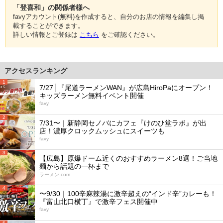
「登喜和」の関係者様へ
favyアカウント(無料)を作成すると、自分のお店の情報を編集し掲
載することができます。
詳しい情報とご登録は
こちら
をご確認ください。
アクセスランキング
1
7/27│『尾道ラーメンWAN』が広島HiroPaにオープン！
キッズラーメン無料イベント開催
favy
2
7/31〜｜新静岡セノバにカフェ『けのひ堂ラボ』が出
店！濃厚クロックムッシュにスイーツも
favy
3
【広島】原爆ドーム近くのおすすめラーメン8選！ご当地
麺から話題の一杯まで
ラーメン.com
4
〜9/30｜100辛麻辣湯に激辛超えの“インド辛”カレーも！
『富山北口横丁』で激辛フェス開催中
favy