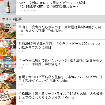
5
8/8〜｜朝食のオレンジ果皮がビールに！横浜
『2416MARKET』等で限定販売スタート
グルメライターAI
オススメ記事
1
富山｜一度食べたらやみつき！麻辣湯は具材50種から自
由にカスタム可能『TAN TAN』
favy
2
月額2980円で毎本半額！『クラフトビール100』のちょ
い飲みサブスクに注目
favy
3
『reDine広島』で食べたいランチ8選！唐揚げ定食からラ
ーメン、海鮮丼、麻辣湯も！
favy
4
有明｜食べログ百名店が監修する本気のパスタ&ピザに注
目！穴場ダイニング『LINK table』
favy
5
浜松町駅｜選べるソース×ライスで14通りの味！大会優勝
シェフのふわとろオムライス『Michi』
favy