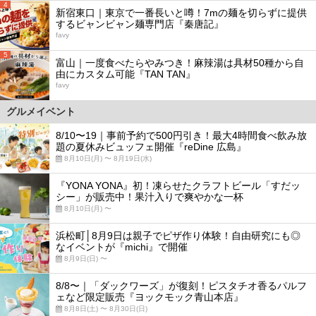
4
新宿東口｜東京で一番長いと噂！7mの麺を切らずに提供
するビャンビャン麺専門店『秦唐記』
favy
5
富山｜一度食べたらやみつき！麻辣湯は具材50種から自
由にカスタム可能『TAN TAN』
favy
グルメイベント
8/10〜19｜事前予約で500円引き！最大4時間食べ飲み放
題の夏休みビュッフェ開催『reDine 広島』
8月10日(月) 〜 8月19日(水)
『YONA YONA』初！凍らせたクラフトビール「すだッ
シー」が販売中！果汁入りで爽やかな一杯
8月10日(月) 〜
浜松町│8月9日は親子でピザ作り体験！自由研究にも◎
なイベントが『michi』で開催
8月9日(日) 〜
8/8〜｜「ダックワーズ」が復刻！ピスタチオ香るパルフ
ェなど限定販売『ヨックモック青山本店』
8月8日(土) 〜 8月30日(日)