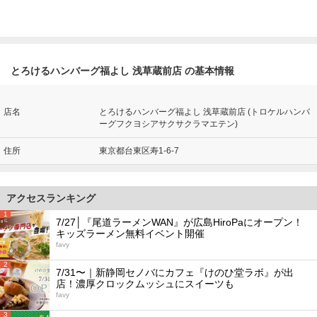
とろけるハンバーグ福よし 浅草蔵前店 の基本情報
店名
とろけるハンバーグ福よし 浅草蔵前店 (トロケルハンバ
ーグフクヨシアサクサクラマエテン)
住所
東京都台東区寿1-6-7
アクセスランキング
1
7/27│『尾道ラーメンWAN』が広島HiroPaにオープン！
キッズラーメン無料イベント開催
favy
2
7/31〜｜新静岡セノバにカフェ『けのひ堂ラボ』が出
店！濃厚クロックムッシュにスイーツも
favy
3