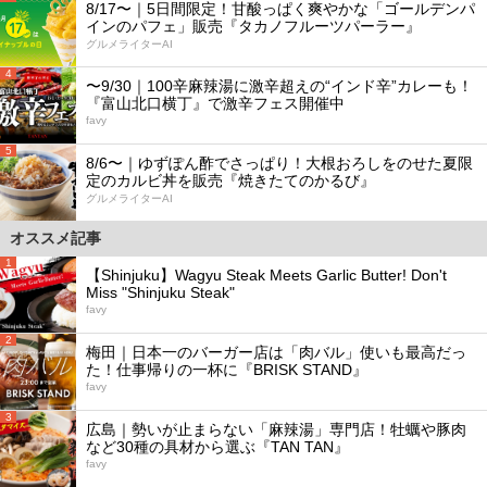
8/17〜｜5日間限定！甘酸っぱく爽やかな「ゴールデンパ
インのパフェ」販売『タカノフルーツパーラー』
グルメライターAI
4
〜9/30｜100辛麻辣湯に激辛超えの“インド辛”カレーも！
『富山北口横丁』で激辛フェス開催中
favy
5
8/6〜｜ゆずぽん酢でさっぱり！大根おろしをのせた夏限
定のカルビ丼を販売『焼きたてのかるび』
グルメライターAI
オススメ記事
1
【Shinjuku】Wagyu Steak Meets Garlic Butter! Don't
Miss "Shinjuku Steak"
favy
2
梅田｜日本一のバーガー店は「肉バル」使いも最高だっ
た！仕事帰りの一杯に『BRISK STAND』
favy
3
広島｜勢いが止まらない「麻辣湯」専門店！牡蠣や豚肉
など30種の具材から選ぶ『TAN TAN』
favy