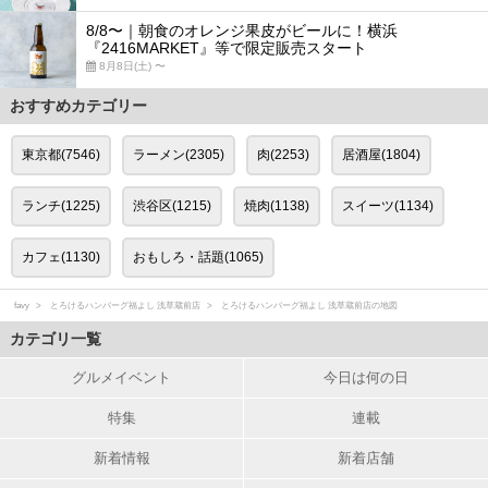
8/8〜｜朝食のオレンジ果皮がビールに！横浜
『2416MARKET』等で限定販売スタート
8月8日(土) 〜
おすすめカテゴリー
東京都(7546)
ラーメン(2305)
肉(2253)
居酒屋(1804)
ランチ(1225)
渋谷区(1215)
焼肉(1138)
スイーツ(1134)
カフェ(1130)
おもしろ・話題(1065)
favy
とろけるハンバーグ福よし 浅草蔵前店
とろけるハンバーグ福よし 浅草蔵前店の地図
カテゴリ一覧
グルメイベント
今日は何の日
特集
連載
新着情報
新着店舗