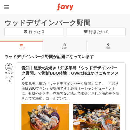
ウッドデザインパーク野間
行った
0
行きたい
0
記事
地図
トップ
ウッドデザインパーク野間が話題になっています
愛知｜絶景×浜焼き！知多半島『ウッドデザインパー
ク野間』で海鮮BBQ体験！GWのお出かけにもオスス
グルメ
ライタ
メ
ーAI
愛知県美浜町の『ウッドデザインパーク野間』にて、「浜焼き
海鮮BBQプラン」が登場です！絶景オーシャンビューととも
に、牡蠣やホタテ、赤海老など地元で水揚げされた海の幸を焼
きたてで堪能。ゴールデンウ...