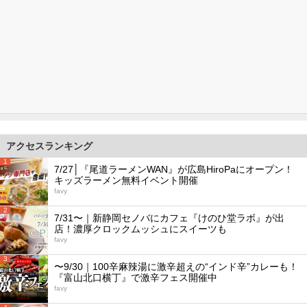
アクセスランキング
1
7/27│『尾道ラーメンWAN』が広島HiroPaにオープン！
キッズラーメン無料イベント開催
favy
2
7/31〜｜新静岡セノバにカフェ『けのひ堂ラボ』が出
店！濃厚クロックムッシュにスイーツも
favy
3
〜9/30｜100辛麻辣湯に激辛超えの“インド辛”カレーも！
『富山北口横丁』で激辛フェス開催中
favy