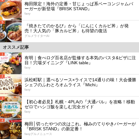
4
梅田限定！海外の定番・甘じょっぱ系ベーコンジャムバ
ーガーが新登場『BRISK STAND』
favy
5
『焼きたてのかるび』から「にんにくカルビ丼」が発
売！大人気の「豚カルビ丼」も待望の復活
グルメライターAI
オススメ記事
1
有明｜食べログ百名店が監修する本気のパスタ&ピザに注
目！穴場ダイニング『LINK table』
favy
2
浜松町駅｜選べるソース×ライスで14通りの味！大会優勝
シェフのふわとろオムライス『Michi』
favy
3
【初心者必見】札幌・4PLAの『大通バル』を攻略！移動
ゼロでハシゴ飯を楽しむ完全ガイド
favy
4
梅田│切ったやつの次はこれ。極みのてりやきバーガーが
『BRISK STAND』の新定番！
favyグルメニュース