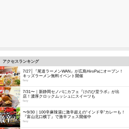
アクセスランキング
1
7/27│『尾道ラーメンWAN』が広島HiroPaにオープン！
キッズラーメン無料イベント開催
favy
2
7/31〜｜新静岡セノバにカフェ『けのひ堂ラボ』が出
店！濃厚クロックムッシュにスイーツも
favy
3
〜9/30｜100辛麻辣湯に激辛超えの“インド辛”カレーも！
『富山北口横丁』で激辛フェス開催中
favy