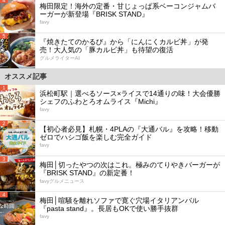
4
梅田限定！海外の定番・甘じょっぱ系ベーコンジャムバ
ーガーが新登場『BRISK STAND』
favy
5
『焼きたてのかるび』から「にんにくカルビ丼」が発
売！大人気の「豚カルビ丼」も待望の復活
グルメライターAI
オススメ記事
1
浜松町駅｜選べるソース×ライスで14通りの味！大会優勝
シェフのふわとろオムライス『Michi』
favy
2
【初心者必見】札幌・4PLAの『大通バル』を攻略！移動
ゼロでハシゴ飯を楽しむ完全ガイド
favy
3
梅田│切ったやつの次はこれ。極みのてりやきバーガーが
『BRISK STAND』の新定番！
favyグルメニュース
4
梅田│喧騒を離れソファで寛ぐ穴場イタリアンバル
『pasta stand』。長居もOKで使い勝手抜群
favy