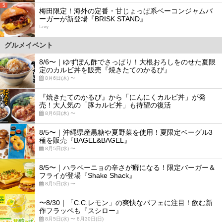
5
梅田限定！海外の定番・甘じょっぱ系ベーコンジャムバ
ーガーが新登場『BRISK STAND』
favy
グルメイベント
8/6〜｜ゆずぽん酢でさっぱり！大根おろしをのせた夏限
定のカルビ丼を販売『焼きたてのかるび』
8月6日(木) 〜
『焼きたてのかるび』から「にんにくカルビ丼」が発
売！大人気の「豚カルビ丼」も待望の復活
8月6日(木) 〜
8/5〜｜沖縄県産黒糖や夏野菜を使用！夏限定ベーグル3
種を販売『BAGEL&BAGEL』
8月5日(水) 〜
8/5〜｜ハラペーニョの辛さが癖になる！限定バーガー＆
フライが登場『Shake Shack』
8月5日(水) 〜
〜8/30｜「C.C.レモン」の爽快なパフェに注目！飲む新
作フラッペも『スシロー』
8月5日(水) 〜 8月30日(日)