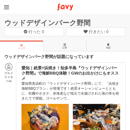
ウッドデザインパーク野間
行った
0
行きたい
0
記事
地図
トップ
ウッドデザインパーク野間が話題になっています
愛知｜絶景×浜焼き！知多半島『ウッドデザインパー
ク野間』で海鮮BBQ体験！GWのお出かけにもオスス
グルメ
ライタ
メ
ーAI
愛知県美浜町の『ウッドデザインパーク野間』にて、「浜焼き
海鮮BBQプラン」が登場です！絶景オーシャンビューととも
に、牡蠣やホタテ、赤海老など地元で水揚げされた海の幸を焼
きたてで堪能。ゴールデンウ...