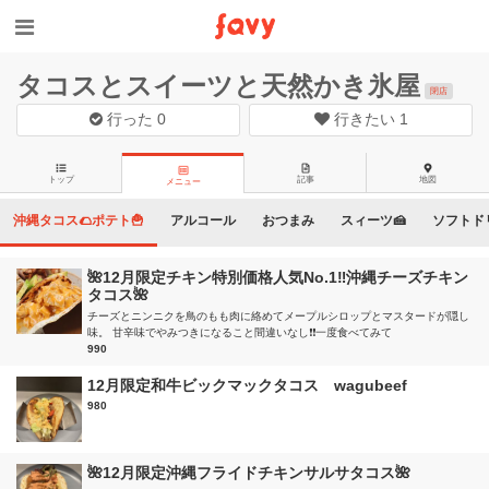
タコスとスイーツと天然かき氷屋
閉店
行った
0
行きたい
1
トップ
記事
地図
メニュー
沖縄タコス🌮ポテト🍟
アルコール
おつまみ
スィーツ🍰
ソフトド
🌺12月限定チキン特別価格人気No.1‼️沖縄チーズチキン
タコス🌺
チーズとニンニクを鳥のもも肉に絡めてメープルシロップとマスタードが隠し
味。 甘辛味でやみつきになること間違いなし❗️❗️一度食べてみて
990
12月限定和牛ビックマックタコス wagubeef
980
🌺12月限定沖縄フライドチキンサルサタコス🌺