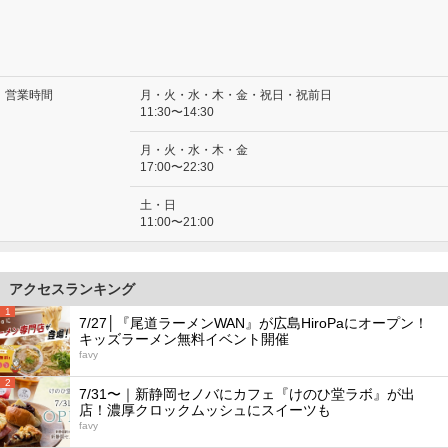
営業時間
月・火・水・木・金・祝日・祝前日
11:30〜14:30
月・火・水・木・金
17:00〜22:30
土・日
11:00〜21:00
アクセスランキング
1
7/27│『尾道ラーメンWAN』が広島HiroPaにオープン！
キッズラーメン無料イベント開催
favy
2
7/31〜｜新静岡セノバにカフェ『けのひ堂ラボ』が出
店！濃厚クロックムッシュにスイーツも
favy