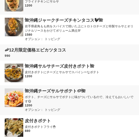
フライドチキンにサルサ
1200
🌺沖縄ジャークチーズチキンタコス🐓🌺
岩手県産鳥もも肉をスパイスで焼いた上にトロトロチーズと特製サルサとオリ
ジナルソースをかけてボリューム満点💯
1580
オプション：
トッピング
🦐12月限定価格エビカツタコス
990
🌺沖縄サルサチーズ皮付きポテト🌺
皮付きポテトにチーズとサルサでスパイシーなポテト
1200
🌺沖縄チーズサルサポテト🥔🌺
ポテト、チーズにサルサでポテトに味がついているので、冷えてもおいしいで
す😋
1200
オプション：
トッピング
皮付きポテト
皮付きポテトフライ🍟
880