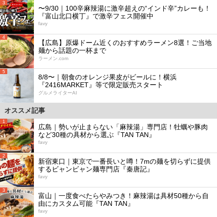
3
〜9/30｜100辛麻辣湯に激辛超えの“インド辛”カレーも！
『富山北口横丁』で激辛フェス開催中
favy
4
【広島】原爆ドーム近くのおすすめラーメン8選！ご当地
麺から話題の一杯まで
ラーメン.com
5
8/8〜｜朝食のオレンジ果皮がビールに！横浜
『2416MARKET』等で限定販売スタート
グルメライターAI
オススメ記事
1
広島｜勢いが止まらない「麻辣湯」専門店！牡蠣や豚肉
など30種の具材から選ぶ『TAN TAN』
favy
2
新宿東口｜東京で一番長いと噂！7mの麺を切らずに提供
するビャンビャン麺専門店『秦唐記』
favy
3
富山｜一度食べたらやみつき！麻辣湯は具材50種から自
由にカスタム可能『TAN TAN』
favy