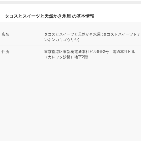
タコスとスイーツと天然かき氷屋 の基本情報
店名
タコスとスイーツと天然かき氷屋 (タコストスイーツトテ
ンネンカキゴウリヤ)
住所
東京都港区東新橋電通本社ビル8番2号 電通本社ビル
（カレッタ汐留）地下2階