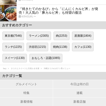
『焼きたてのかるび』から「にんにくカルビ丼」が発
売！大人気の「豚カルビ丼」も待望の復活
8月6日(木) 〜
おすすめカテゴリー
東京都(7546)
ラーメン(2305)
肉(2253)
居酒屋(1804)
ランチ(1225)
渋谷区(1215)
焼肉(1138)
カフェ(1130)
スイーツ(1130)
おもしろ・話題(1065)
favy
タコスとスイーツと天然かき氷屋
沖縄タコス🌮ポテト🍟メニュー
カテゴリ一覧
グルメイベント
今日は何の日
特集
連載
新着情報
新着店舗