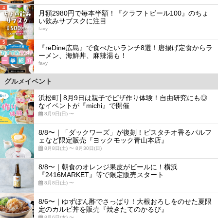
4
月額2980円で毎本半額！『クラフトビール100』のちょ
い飲みサブスクに注目
favy
5
『reDine広島』で食べたいランチ8選！唐揚げ定食からラ
ーメン、海鮮丼、麻辣湯も！
favy
グルメイベント
浜松町│8月9日は親子でピザ作り体験！自由研究にも◎
なイベントが『michi』で開催
8月9日(日) 〜
8/8〜｜「ダックワーズ」が復刻！ピスタチオ香るパルフ
ェなど限定販売『ヨックモック青山本店』
8月8日(土) 〜 8月30日(日)
8/8〜｜朝食のオレンジ果皮がビールに！横浜
『2416MARKET』等で限定販売スタート
8月8日(土) 〜
8/6〜｜ゆずぽん酢でさっぱり！大根おろしをのせた夏限
定のカルビ丼を販売『焼きたてのかるび』
8月6日(木) 〜