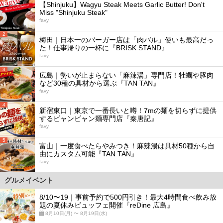
【Shinjuku】Wagyu Steak Meets Garlic Butter! Don't
Miss "Shinjuku Steak"
favy
2
梅田｜日本一のバーガー店は「肉バル」使いも最高だっ
た！仕事帰りの一杯に『BRISK STAND』
favy
3
広島｜勢いが止まらない「麻辣湯」専門店！牡蠣や豚肉
など30種の具材から選ぶ『TAN TAN』
favy
4
新宿東口｜東京で一番長いと噂！7mの麺を切らずに提供
するビャンビャン麺専門店『秦唐記』
favy
5
富山｜一度食べたらやみつき！麻辣湯は具材50種から自
由にカスタム可能『TAN TAN』
favy
グルメイベント
8/10〜19｜事前予約で500円引き！最大4時間食べ飲み放
題の夏休みビュッフェ開催『reDine 広島』
8月10日(月) 〜 8月19日(水)