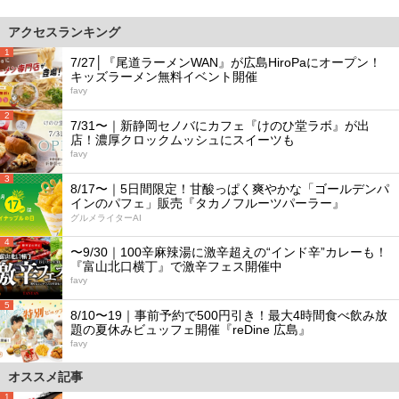
アクセスランキング
1
7/27│『尾道ラーメンWAN』が広島HiroPaにオープン！
キッズラーメン無料イベント開催
favy
2
7/31〜｜新静岡セノバにカフェ『けのひ堂ラボ』が出
店！濃厚クロックムッシュにスイーツも
favy
3
8/17〜｜5日間限定！甘酸っぱく爽やかな「ゴールデンパ
インのパフェ」販売『タカノフルーツパーラー』
グルメライターAI
4
〜9/30｜100辛麻辣湯に激辛超えの“インド辛”カレーも！
『富山北口横丁』で激辛フェス開催中
favy
5
8/10〜19｜事前予約で500円引き！最大4時間食べ飲み放
題の夏休みビュッフェ開催『reDine 広島』
favy
オススメ記事
1