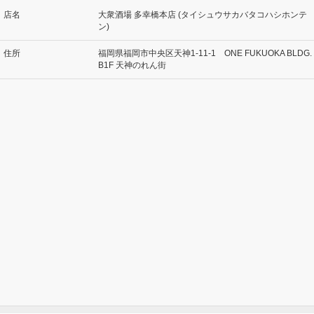
店名
大衆酒場 多幸橋本店 (タイシュウサカバタコハシホンテ
ン)
住所
福岡県福岡市中央区天神1-11-1 ONE FUKUOKA BLDG.
B1F 天神のれん街