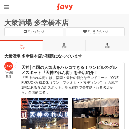
大衆酒場 多幸橋本店
行った
0
行きたい
0
記事
地図
トップ
大衆酒場 多幸橋本店が話題になっています
天神│全国の人気店をハシゴできる！ワンビルのグル
メスポット『天神のれん街』を全店紹介！
favy編
集部
『天神のれん街』は、福岡・天神の新たなランドマーク『ONE
FUKUOKA BLDG.（ワン・フクオカ・ビルディング）』の地下
1階にある食の新スポット。地元福岡で長年愛される名店か
ら、全国的に名...