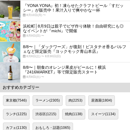
『YONA YONA』初！凍らせたクラフトビール「すだッ
シー」が販売中！果汁入りで爽やかな一杯
8月10日(月) 〜
浜松町│8月9日は親子でピザ作り体験！自由研究にも◎
なイベントが『michi』で開催
8月9日(日) 〜
8/8〜｜「ダックワーズ」が復刻！ピスタチオ香るパルフ
ェなど限定販売『ヨックモック青山本店』
8月8日(土) 〜 8月30日(日)
8/8〜｜朝食のオレンジ果皮がビールに！横浜
『2416MARKET』等で限定販売スタート
8月8日(土) 〜
おすすめカテゴリー
東京都(7546)
ラーメン(2305)
肉(2253)
居酒屋(1804)
ランチ(1225)
渋谷区(1215)
焼肉(1138)
スイーツ(1134)
カフェ(1130)
おもしろ・話題(1065)