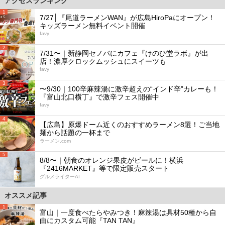
アクセスランキング
1
7/27│『尾道ラーメンWAN』が広島HiroPaにオープン！
キッズラーメン無料イベント開催
favy
2
7/31〜｜新静岡セノバにカフェ『けのひ堂ラボ』が出
店！濃厚クロックムッシュにスイーツも
favy
3
〜9/30｜100辛麻辣湯に激辛超えの“インド辛”カレーも！
『富山北口横丁』で激辛フェス開催中
favy
4
【広島】原爆ドーム近くのおすすめラーメン8選！ご当地
麺から話題の一杯まで
ラーメン.com
5
8/8〜｜朝食のオレンジ果皮がビールに！横浜
『2416MARKET』等で限定販売スタート
グルメライターAI
オススメ記事
1
富山｜一度食べたらやみつき！麻辣湯は具材50種から自
由にカスタム可能『TAN TAN』