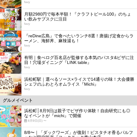
favy
2
月額2980円で毎本半額！『クラフトビール100』のちょ
い飲みサブスクに注目
favy
3
『reDine広島』で食べたいランチ8選！唐揚げ定食からラ
ーメン、海鮮丼、麻辣湯も！
favy
4
有明｜食べログ百名店が監修する本気のパスタ&ピザに注
目！穴場ダイニング『LINK table』
favy
5
浜松町駅｜選べるソース×ライスで14通りの味！大会優勝
シェフのふわとろオムライス『Michi』
favy
グルメイベント
浜松町│8月9日は親子でピザ作り体験！自由研究にも◎
なイベントが『michi』で開催
8月9日(日) 〜
8/8〜｜「ダックワーズ」が復刻！ピスタチオ香るパルフ