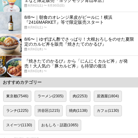
ェなど限定販売『ヨックモック青山本店』
8月8日(土) 〜 8月30日(日)
8/8〜｜朝食のオレンジ果皮がビールに！横浜
『2416MARKET』等で限定販売スタート
8月8日(土) 〜
8/6〜｜ゆずぽん酢でさっぱり！大根おろしをのせた夏限
定のカルビ丼を販売『焼きたてのかるび』
8月6日(木) 〜
『焼きたてのかるび』から「にんにくカルビ丼」が発
売！大人気の「豚カルビ丼」も待望の復活
8月6日(木) 〜
おすすめカテゴリー
東京都(7546)
ラーメン(2305)
肉(2253)
居酒屋(1804)
ランチ(1225)
渋谷区(1215)
焼肉(1138)
カフェ(1130)
スイーツ(1130)
おもしろ・話題(1065)