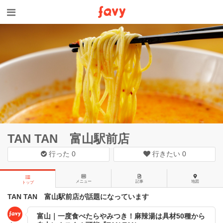
TAN TAN 富山駅前店
行った
0
行きたい
0
メニュー
記事
地図
トップ
TAN TAN 富山駅前店が話題になっています
富山｜一度食べたらやみつき！麻辣湯は具材50種から