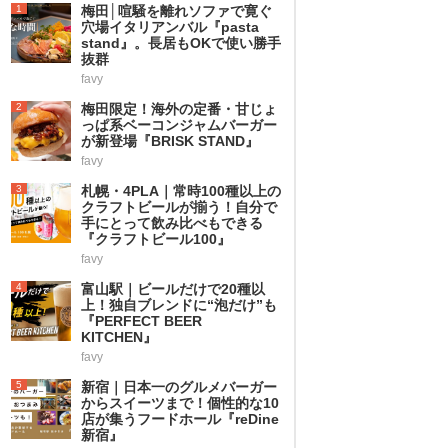
1
梅田│喧騒を離れソファで寛ぐ
穴場イタリアンバル『pasta
stand』。長居もOKで使い勝手
抜群
favy
2
梅田限定！海外の定番・甘じょ
っぱ系ベーコンジャムバーガー
が新登場『BRISK STAND』
favy
3
札幌・4PLA｜常時100種以上の
クラフトビールが揃う！自分で
手にとって飲み比べもできる
『クラフトビール100』
favy
4
富山駅｜ビールだけで20種以
上！独自ブレンドに“泡だけ”も
『PERFECT BEER
KITCHEN』
favy
5
新宿｜日本一のグルメバーガー
からスイーツまで！個性的な10
店が集うフードホール『reDine
新宿』