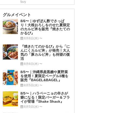
favy
グルメイベント
8/6〜｜ゆずぽん酢でさっぱ
り！大根おろしをのせた夏限定
のカルビ丼を販売『焼きたての
かるび』
8月6日(木) 〜
『焼きたてのかるび』から「に
んにくカルビ丼」が発売！大人
気の「豚カルビ丼」も待望の復
活
8月6日(木) 〜
8/5〜｜沖縄県産黒糖や夏野菜
を使用！夏限定ベーグル3種を
販売『BAGEL&BAGEL』
8月5日(水) 〜
8/5〜｜ハラペーニョの辛さが
癖になる！限定バーガー＆フラ
イが登場『Shake Shack』
8月5日(水) 〜