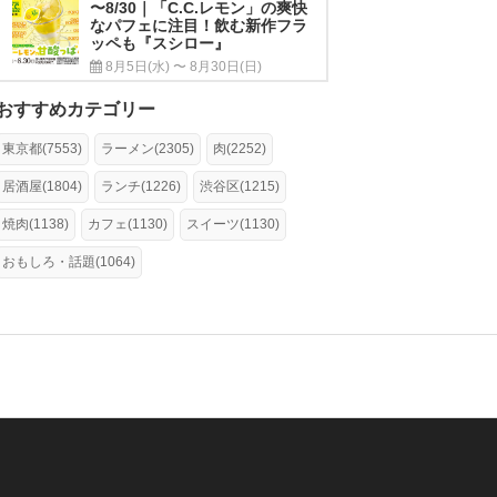
〜8/30｜「C.C.レモン」の爽快
なパフェに注目！飲む新作フラ
ッペも『スシロー』
8月5日(水) 〜 8月30日(日)
おすすめカテゴリー
東京都(7553)
ラーメン(2305)
肉(2252)
居酒屋(1804)
ランチ(1226)
渋谷区(1215)
焼肉(1138)
カフェ(1130)
スイーツ(1130)
おもしろ・話題(1064)