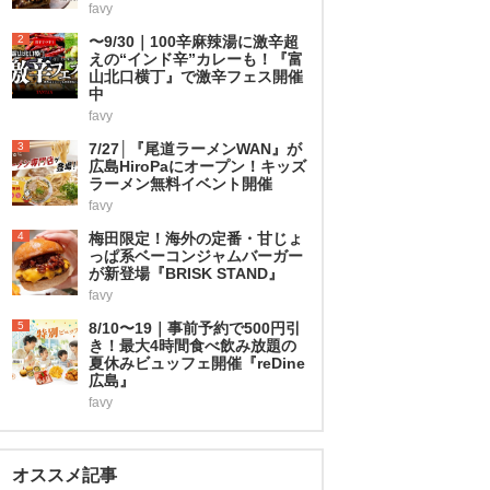
favy
2
〜9/30｜100辛麻辣湯に激辛超
えの“インド辛”カレーも！『富
山北口横丁』で激辛フェス開催
中
favy
3
7/27│『尾道ラーメンWAN』が
広島HiroPaにオープン！キッズ
ラーメン無料イベント開催
favy
4
梅田限定！海外の定番・甘じょ
っぱ系ベーコンジャムバーガー
が新登場『BRISK STAND』
favy
5
8/10〜19｜事前予約で500円引
き！最大4時間食べ飲み放題の
夏休みビュッフェ開催『reDine
広島』
favy
オススメ記事