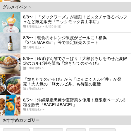
グルメイベント
8/8〜｜「ダックワーズ」が復刻！ピスタチオ香るパルフ
ェなど限定販売『ヨックモック青山本店』
8月8日(土) 〜 8月30日(日)
8/8〜｜朝食のオレンジ果皮がビールに！横浜
『2416MARKET』等で限定販売スタート
8月8日(土) 〜
8/6〜｜ゆずぽん酢でさっぱり！大根おろしをのせた夏限
定のカルビ丼を販売『焼きたてのかるび』
8月6日(木) 〜
『焼きたてのかるび』から「にんにくカルビ丼」が発
売！大人気の「豚カルビ丼」も待望の復活
8月6日(木) 〜
8/5〜｜沖縄県産黒糖や夏野菜を使用！夏限定ベーグル3
種を販売『BAGEL&BAGEL』
8月5日(水) 〜
おすすめカテゴリー