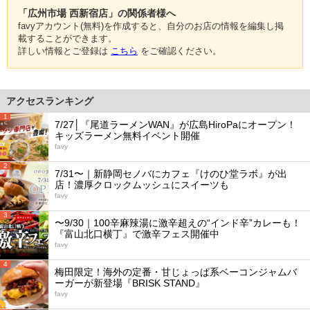
「広州市場 西新宿店」の関係者様へ
favyアカウント(無料)を作成すると、自分のお店の情報を編集し掲
載することができます。
詳しい情報とご登録は
こちら
をご確認ください。
アクセスランキング
1
7/27│『尾道ラーメンWAN』が広島HiroPaにオープン！
キッズラーメン無料イベント開催
favy
2
7/31〜｜新静岡セノバにカフェ『けのひ堂ラボ』が出
店！濃厚クロックムッシュにスイーツも
favy
3
〜9/30｜100辛麻辣湯に激辛超えの“インド辛”カレーも！
『富山北口横丁』で激辛フェス開催中
favy
4
梅田限定！海外の定番・甘じょっぱ系ベーコンジャムバ
ーガーが新登場『BRISK STAND』
favy