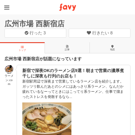
広州市場 西新宿店
行った
3
行きたい
8
記事
地図
トップ
広州市場 西新宿店が話題になっています
新宿で深夜OKのラーメン店9選！朝まで営業の濃厚煮
干しに深夜も行列のお店も！
ラーメ
ン.co
新宿駅周辺で深夜まで営業しているラーメン店を紹介します。
m
ガッツリ飲んだあとのシメにはあっさり系ラーメン、なんだか
疲れているなーってときにはこってり系ラーメン、仕事で溜ま
ったストレスを発散するなら...