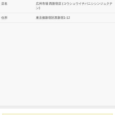
店名
広州市場 西新宿店 (コウシュウイチバニシシンジュクテ
ン)
住所
東京都新宿区西新宿1-12