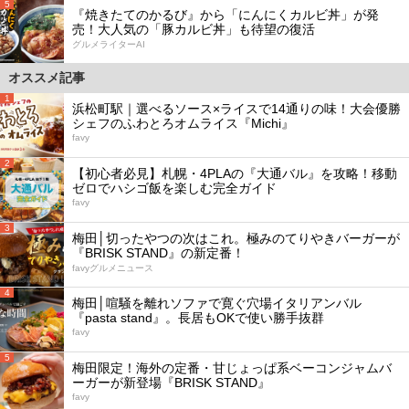
5
『焼きたてのかるび』から「にんにくカルビ丼」が発
売！大人気の「豚カルビ丼」も待望の復活
グルメライターAI
オススメ記事
1
浜松町駅｜選べるソース×ライスで14通りの味！大会優勝
シェフのふわとろオムライス『Michi』
favy
2
【初心者必見】札幌・4PLAの『大通バル』を攻略！移動
ゼロでハシゴ飯を楽しむ完全ガイド
favy
3
梅田│切ったやつの次はこれ。極みのてりやきバーガーが
『BRISK STAND』の新定番！
favyグルメニュース
4
梅田│喧騒を離れソファで寛ぐ穴場イタリアンバル
『pasta stand』。長居もOKで使い勝手抜群
favy
5
梅田限定！海外の定番・甘じょっぱ系ベーコンジャムバ
ーガーが新登場『BRISK STAND』
favy