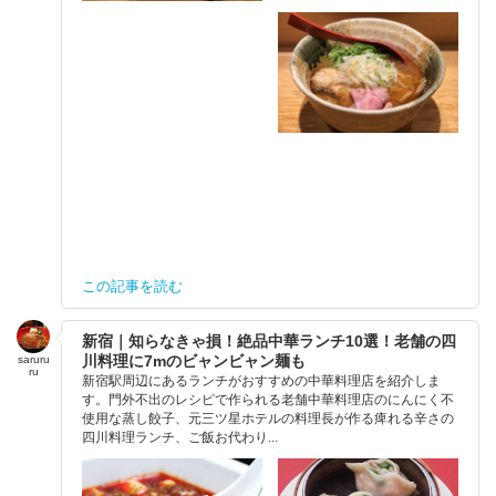
この記事を読む
新宿｜知らなきゃ損！絶品中華ランチ10選！老舗の四
川料理に7mのビャンビャン麺も
saruru
ru
新宿駅周辺にあるランチがおすすめの中華料理店を紹介しま
す。門外不出のレシピで作られる老舗中華料理店のにんにく不
使用な蒸し餃子、元三ツ星ホテルの料理長が作る痺れる辛さの
四川料理ランチ、ご飯お代わり...