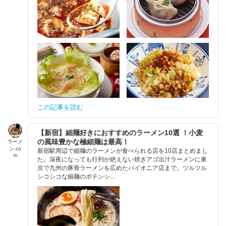
この記事を読む
【新宿】細麺好きにおすすめのラーメン10選 ！小麦
の風味豊かな極細麺は最高！
ラーメ
ン.co
新宿駅周辺で細麺のラーメンが食べられる店を10店まとめまし
m
た。深夜になっても行列が絶えない焼きアゴ出汁ラーメンに東
京で九州の豚骨ラーメンを広めたパイオニア店まで。ツルツル
シコシコな細麺のポテンシ...