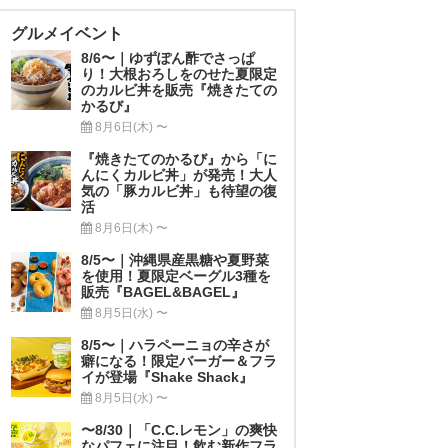
グルメイベント
8/6〜｜ゆずぽん酢でさっぱ
り！大根おろしをのせた夏限定
のカルビ丼を販売『焼きたての
かるび』
8月6日(木) 〜
『焼きたてのかるび』から「に
んにくカルビ丼」が発売！大人
気の「豚カルビ丼」も待望の復
活
8月6日(木) 〜
8/5〜｜沖縄県産黒糖や夏野菜
を使用！夏限定ベーグル3種を
販売『BAGEL&BAGEL』
8月5日(水) 〜
8/5〜｜ハラペーニョの辛さが
癖になる！限定バーガー＆フラ
イが登場『Shake Shack』
8月5日(水) 〜
〜8/30｜「C.C.レモン」の爽快
なパフェに注目！飲む新作フラ