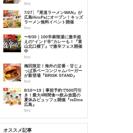
favy
2
7/27│『尾道ラーメンWAN』が
広島HiroPaにオープン！キッズ
ラーメン無料イベント開催
favy
3
〜9/30｜100辛麻辣湯に激辛超
えの“インド辛”カレーも！『富
山北口横丁』で激辛フェス開催
中
favy
4
梅田限定！海外の定番・甘じょ
っぱ系ベーコンジャムバーガー
が新登場『BRISK STAND』
favy
5
8/10〜19｜事前予約で500円引
き！最大4時間食べ飲み放題の
夏休みビュッフェ開催『reDine
広島』
favy
オススメ記事