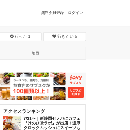
無料会員登録
ログイン
行った
1
行きたい
5
地図
アクセスランキング
1
7/31〜｜新静岡セノバにカフェ
『けのひ堂ラボ』が出店！濃厚
クロックムッシュにスイーツも