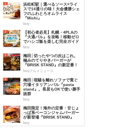
1
浜松町駅｜選べるソース×ライ
スで14通りの味！大会優勝シェ
フのふわとろオムライス
『Michi』
favy
2
【初心者必見】札幌・4PLAの
『大通バル』を攻略！移動ゼロ
でハシゴ飯を楽しむ完全ガイド
favy
3
梅田│切ったやつの次はこれ。
極みのてりやきバーガーが
『BRISK STAND』の新定番！
favyグルメニュース
4
梅田│喧騒を離れソファで寛ぐ
穴場イタリアンバル『pasta
stand』。長居もOKで使い勝手
抜群
favy
5
梅田限定！海外の定番・甘じょ
っぱ系ベーコンジャムバーガー
が新登場『BRISK STAND』
favy