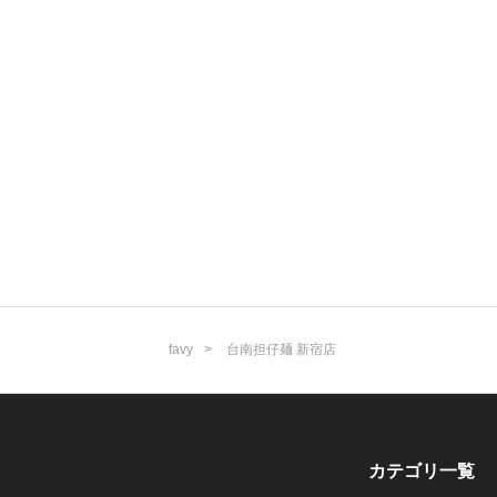
favy
台南担仔麺 新宿店
カテゴリ一覧