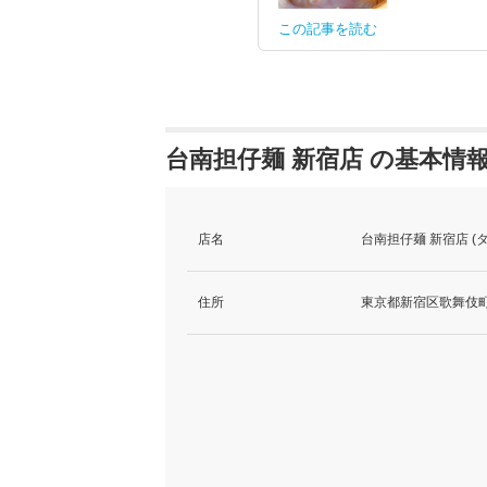
この記事を読む
台南担仔麺 新宿店 の基本情
店名
台南担仔麺 新宿店 
住所
東京都新宿区歌舞伎町2-