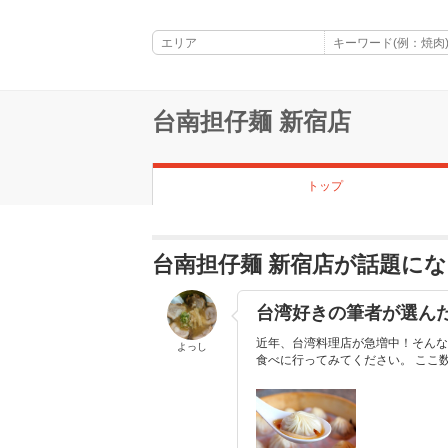
台南担仔麺 新宿店
トップ
台南担仔麺 新宿店が話題に
台湾好きの筆者が選ん
近年、台湾料理店が急増中！そんな
よっし
食べに行ってみてください。 ここ数