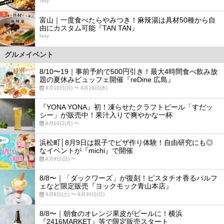
favy
5
富山｜一度食べたらやみつき！麻辣湯は具材50種から自
由にカスタム可能『TAN TAN』
favy
グルメイベント
8/10〜19｜事前予約で500円引き！最大4時間食べ飲み放
題の夏休みビュッフェ開催『reDine 広島』
8月10日(月) 〜 8月19日(水)
『YONA YONA』初！凍らせたクラフトビール「すだッ
シー」が販売中！果汁入りで爽やかな一杯
8月10日(月) 〜
浜松町│8月9日は親子でピザ作り体験！自由研究にも◎
なイベントが『michi』で開催
8月9日(日) 〜
8/8〜｜「ダックワーズ」が復刻！ピスタチオ香るパルフ
ェなど限定販売『ヨックモック青山本店』
8月8日(土) 〜 8月30日(日)
8/8〜｜朝食のオレンジ果皮がビールに！横浜
『2416MARKET』等で限定販売スタート