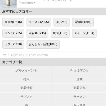
8月8日(土) 〜
おすすめカテゴリー
東京都(7546)
ラーメン(2305)
肉(2253)
居酒屋(1804)
ランチ(1225)
渋谷区(1215)
焼肉(1138)
スイーツ(1134)
カフェ(1130)
おもしろ・話題(1065)
favy
とんかつ とんＱ
とんかつ とんＱの地図
カテゴリ一覧
グルメイベント
今日は何の日
特集
連載
新着情報
新着店舗
サブスク
ラーメン
肉
食べ放題