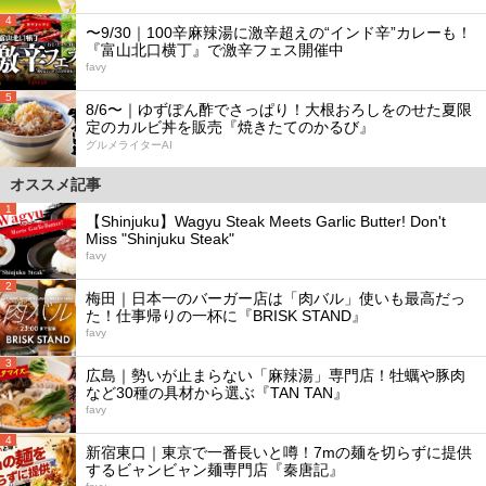
4
〜9/30｜100辛麻辣湯に激辛超えの“インド辛”カレーも！
『富山北口横丁』で激辛フェス開催中
favy
5
8/6〜｜ゆずぽん酢でさっぱり！大根おろしをのせた夏限
定のカルビ丼を販売『焼きたてのかるび』
グルメライターAI
オススメ記事
1
【Shinjuku】Wagyu Steak Meets Garlic Butter! Don't
Miss "Shinjuku Steak"
favy
2
梅田｜日本一のバーガー店は「肉バル」使いも最高だっ
た！仕事帰りの一杯に『BRISK STAND』
favy
3
広島｜勢いが止まらない「麻辣湯」専門店！牡蠣や豚肉
など30種の具材から選ぶ『TAN TAN』
favy
4
新宿東口｜東京で一番長いと噂！7mの麺を切らずに提供
するビャンビャン麺専門店『秦唐記』