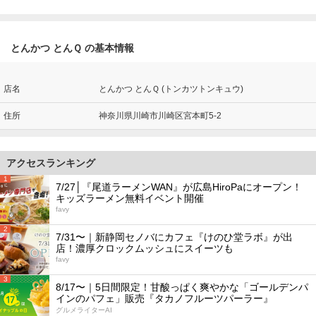
とんかつ とんＱ の基本情報
店名
とんかつ とんＱ (トンカツトンキュウ)
住所
神奈川県川崎市川崎区宮本町5-2
アクセスランキング
1
7/27│『尾道ラーメンWAN』が広島HiroPaにオープン！
キッズラーメン無料イベント開催
favy
2
7/31〜｜新静岡セノバにカフェ『けのひ堂ラボ』が出
店！濃厚クロックムッシュにスイーツも
favy
3
8/17〜｜5日間限定！甘酸っぱく爽やかな「ゴールデンパ
インのパフェ」販売『タカノフルーツパーラー』
グルメライターAI