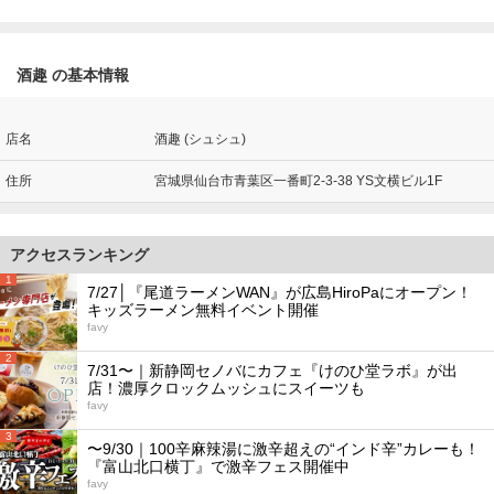
酒趣 の基本情報
店名
酒趣 (シュシュ)
住所
宮城県仙台市青葉区一番町2-3-38 YS文横ビル1F
アクセスランキング
1
7/27│『尾道ラーメンWAN』が広島HiroPaにオープン！
キッズラーメン無料イベント開催
favy
2
7/31〜｜新静岡セノバにカフェ『けのひ堂ラボ』が出
店！濃厚クロックムッシュにスイーツも
favy
3
〜9/30｜100辛麻辣湯に激辛超えの“インド辛”カレーも！
『富山北口横丁』で激辛フェス開催中
favy