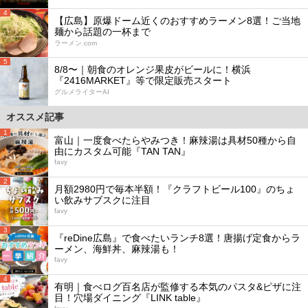
4
【広島】原爆ドーム近くのおすすめラーメン8選！ご当地
麺から話題の一杯まで
ラーメン.com
5
8/8〜｜朝食のオレンジ果皮がビールに！横浜
『2416MARKET』等で限定販売スタート
グルメライターAI
オススメ記事
1
富山｜一度食べたらやみつき！麻辣湯は具材50種から自
由にカスタム可能『TAN TAN』
favy
2
月額2980円で毎本半額！『クラフトビール100』のちょ
い飲みサブスクに注目
favy
3
『reDine広島』で食べたいランチ8選！唐揚げ定食からラ
ーメン、海鮮丼、麻辣湯も！
favy
4
有明｜食べログ百名店が監修する本気のパスタ&ピザに注
目！穴場ダイニング『LINK table』