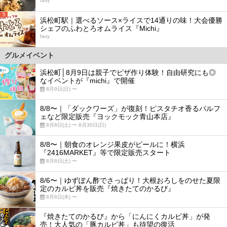
favy
5
浜松町駅｜選べるソース×ライスで14通りの味！大会優勝
シェフのふわとろオムライス『Michi』
favy
グルメイベント
浜松町│8月9日は親子でピザ作り体験！自由研究にも◎
なイベントが『michi』で開催
8月9日(日) 〜
8/8〜｜「ダックワーズ」が復刻！ピスタチオ香るパルフ
ェなど限定販売『ヨックモック青山本店』
8月8日(土) 〜 8月30日(日)
8/8〜｜朝食のオレンジ果皮がビールに！横浜
『2416MARKET』等で限定販売スタート
8月8日(土) 〜
8/6〜｜ゆずぽん酢でさっぱり！大根おろしをのせた夏限
定のカルビ丼を販売『焼きたてのかるび』
8月6日(木) 〜
『焼きたてのかるび』から「にんにくカルビ丼」が発
売！大人気の「豚カルビ丼」も待望の復活