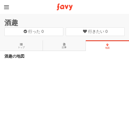
酒趣
行った
0
行きたい
0
トップ
記事
地図
酒趣の地図